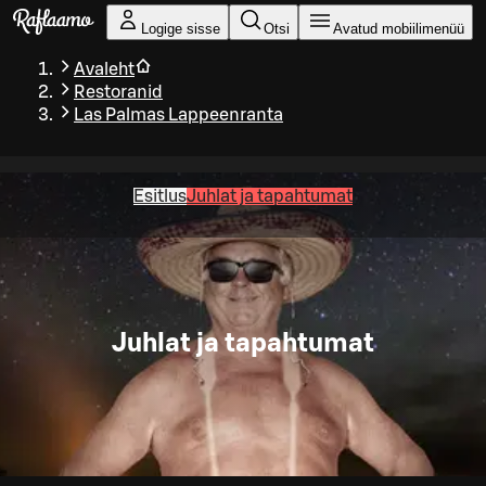
Liigu peamise sisu juurde
Logige sisse
Otsi
Avatud mobiilimenüü
Avaleht
Restoranid
Las Palmas Lappeenranta
Esitlus
Juhlat ja tapahtumat
Juhlat ja tapahtumat