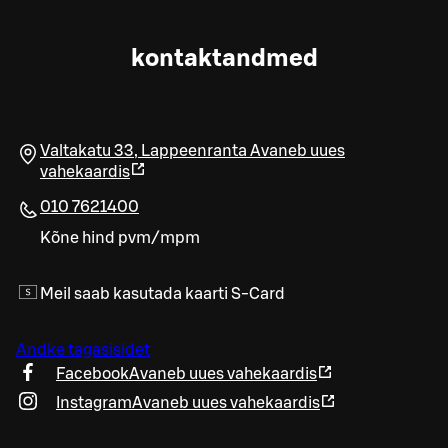
kontaktandmed
Valtakatu 33
,
Lappeenranta
Avaneb uues
vahekaardis
010 7621400
Kõne hind pvm/mpm
Meil saab kasutada kaarti S-Card
Andke tagasisidet
Facebook
Avaneb uues vahekaardis
Instagram
Avaneb uues vahekaardis