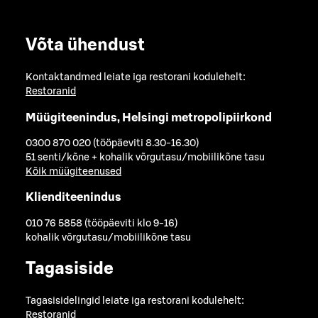
Võta ühendust
Kontaktandmed leiate iga restorani kodulehelt:
Restoranid
Müügiteenindus, Helsingi metropolipiirkond
0300 870 020 (tööpäeviti 8.30-16.30)
51 senti/kõne + kohalik võrgutasu/mobiilikõne tasu
Kõik müügiteenused
Klienditeenindus
010 76 5858 (tööpäeviti klo 9-16)
kohalik võrgutasu/mobiilikõne tasu
Tagasiside
Tagasisidelingid leiate iga restorani kodulehelt:
Restoranid