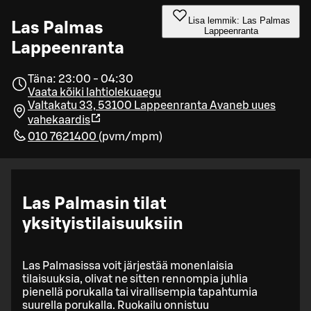
Lisa lemmik: Las Palmas
Las Palmas
Lappeenranta
Lappeenranta
Täna: 23:00 - 04:30
Vaata kõiki lahtiolekuaegu
Valtakatu 33, 53100 Lappeenranta
Avaneb uues
vahekaardis
010 7621400
(
pvm/mpm
)
Las Palmasin tilat
yksityistilaisuuksiin
Las Palmasissa voit järjestää monenlaisia
tilaisuuksia, olivat ne sitten rennompia juhlia
pienellä porukalla tai virallisempia tapahtumia
suurella porukalla. Ruokailu onnistuu