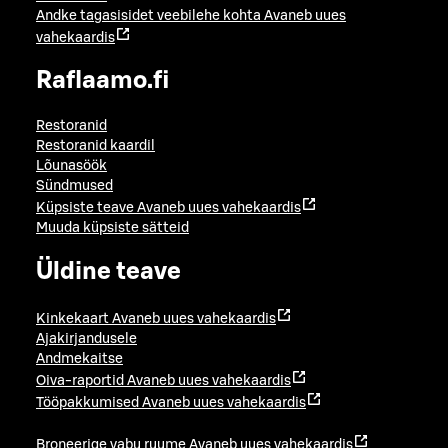
Andke tagasisidet veebilehe kohta
Avaneb uues
vahekaardis
Raflaamo.fi
Restoranid
Restoranid kaardil
Lõunasöök
Sündmused
Küpsiste teave
Avaneb uues vahekaardis
Muuda küpsiste sätteid
Üldine teave
Kinkekaart
Avaneb uues vahekaardis
Ajakirjandusele
Andmekaitse
Oiva-raportid
Avaneb uues vahekaardis
Tööpakkumised
Avaneb uues vahekaardis
Broneerige vabu ruume
Avaneb uues vahekaardis