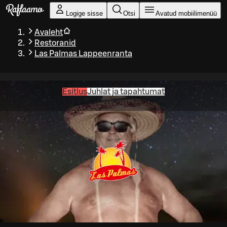
Liigu peamise sisu juurde
Logige sisse
Otsi
Avatud mobiilimenüü
Avaleht
Restoranid
Las Palmas Lappeenranta
Esitlus
Juhlat ja tapahtumat