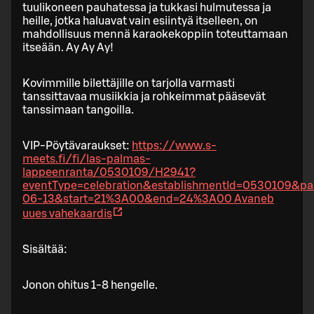
tuulikoneen pauhatessa ja tukkasi hulmutessa ja
heille, jotka haluavat vain esiintyä itselleen, on
mahdollisuus mennä karaokekoppiin toteuttamaan
itseään. Ay Ay Ay!
Kovimmille bilettäjille on tarjolla varmasti
tanssittavaa musiikkia ja rohkeimmat pääsevät
tanssimaan tangoilla.
VIP-Pöytävaraukset:
https://www.s-
meets.fi/fi/las-palmas-
lappeenranta/0530109/H2941?
eventType=celebration&establishmentId=0530109&pa
06-13&start=21%3A00&end=24%3A00
Avaneb
uues vahekaardis
Sisältää:
Jonon ohitus 1-8 hengelle.