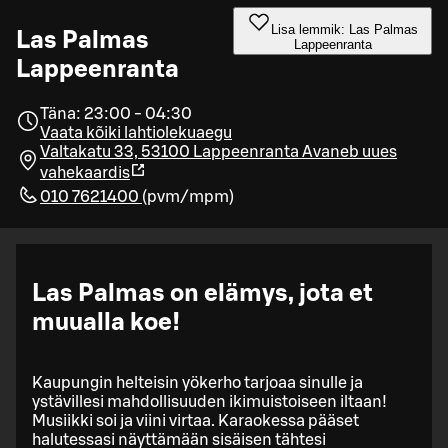
Lisa lemmik: Las Palmas
Las Palmas
Lappeenranta
Lappeenranta
Täna: 23:00 - 04:30
Vaata kõiki lahtiolekuaegu
Valtakatu 33, 53100 Lappeenranta
Avaneb uues
vahekaardis
010 7621400
(
pvm/mpm
)
Las Palmas on elämys, jota et
muualla koe!
Kaupungin helteisin yökerho tarjoaa sinulle ja
ystävillesi mahdollisuuden ikimuistoiseen iltaan!
Musiikki soi ja viini virtaa. Karaokessa pääset
halutessasi näyttämään sisäisen tähtesi