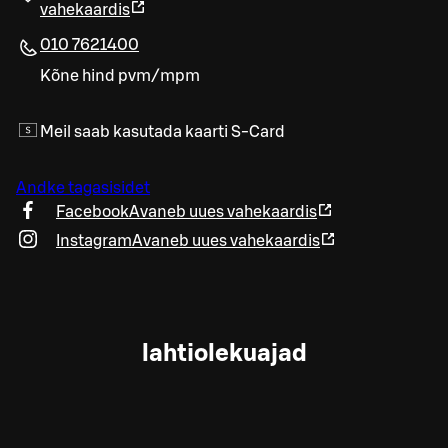
vahekaardis
010 7621400
Kõne hind pvm/mpm
Meil saab kasutada kaarti S-Card
Andke tagasisidet
Facebook
Avaneb uues vahekaardis
Instagram
Avaneb uues vahekaardis
lahtiolekuajad