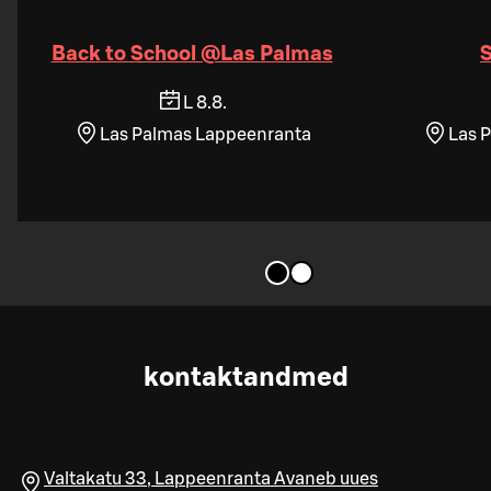
Back to School @Las Palmas
S
L 8.8.
Las Palmas Lappeenranta
Las 
kontaktandmed
Valtakatu 33
,
Lappeenranta
Avaneb uues