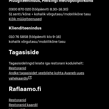
Müügiteenindus, Helsingi metropolipiirkond
0300 870 020 (tööpäeviti 8.30-16.30)
51 senti/kõne + kohalik võrgutasu/mobiilikõne tasu
Kõik müügiteenused
Klienditeenindus
010 76 5858 (tööpäeviti klo 9-16)
kohalik võrgutasu/mobiilikõne tasu
Tagasiside
Tagasisidelingid leiate iga restorani kodulehelt:
Restoranid
Andke tagasisidet veebilehe kohta
Avaneb uues
vahekaardis
Raflaamo.fi
Restoranid
Restoranid kaardil