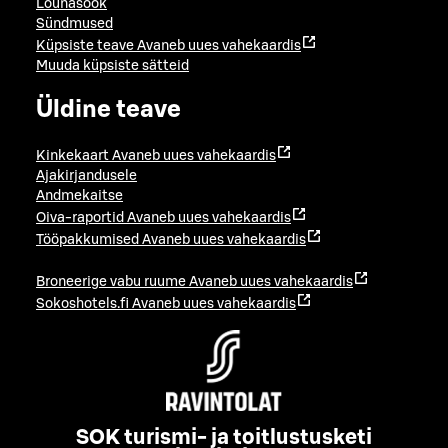
Lõunasöök
Sündmused
Küpsiste teave
Avaneb uues vahekaardis
Muuda küpsiste sätteid
Üldine teave
Kinkekaart
Avaneb uues vahekaardis
Ajakirjandusele
Andmekaitse
Oiva-raportid
Avaneb uues vahekaardis
Tööpakkumised
Avaneb uues vahekaardis
Broneerige vabu ruume
Avaneb uues vahekaardis
Sokoshotels.fi
Avaneb uues vahekaardis
SOK turismi- ja toitlustusketi