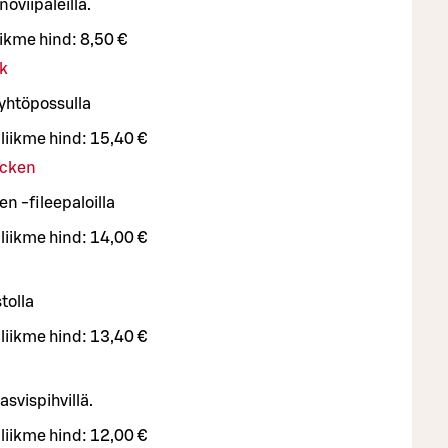
noviipaleilla.
iikme hind:
8,50 €
rk
yhtöpossulla
iliikme hind:
15,40 €
icken
en -fileepaloilla
iliikme hind:
14,00 €
tolla
iliikme hind:
13,40 €
svispihvillä.
iliikme hind:
12,00 €