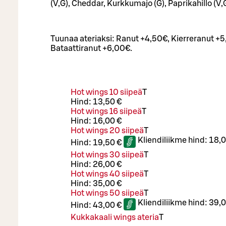
(V,G), Cheddar, Kurkkumajo (G), Paprikahillo (V,
Tuunaa ateriaksi: Ranut +4,50€, Kierreranut +5
Bataattiranut +6,00€.
Hot wings 10 siipeä
T
Hind:
13,50 €
Hot wings 16 siipeä
T
Hind:
16,00 €
Hot wings 20 siipeä
T
Kliendiliikme hind:
18,0
Hind:
19,50 €
Hot wings 30 siipeä
T
Hind:
26,00 €
Hot wings 40 siipeä
T
Hind:
35,00 €
Hot wings 50 siipeä
T
Kliendiliikme hind:
39,0
Hind:
43,00 €
Kukkakaali wings ateria
T