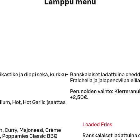
Lamppu menu
kastike ja dippi sekä, kurkku-
Ranskalaiset ladattuina chedd
Fraichella ja jalapenoviipaleilla
Perunoiden vaihto: Kierreranui
+2,50€.
um, Hot, Hot Garlic (saattaa
Loaded Fries
ajun, Curry, Majoneesi, Crème
Ranskalaiset ladattuina 
), Poppamies Classic BBQ