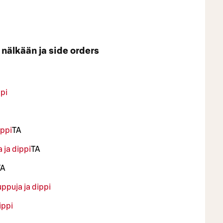
nälkään ja side orders
ppi
ippi
TA
 ja dippi
TA
TA
ppuja ja dippi
ippi