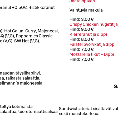
Jäätelöpikari
eranut +0,50€, Ristikkoranut
Vaihtuvia makuja
Hind:
3,00 €
Crispy Chicken nugetit ja
Hind:
9,00 €
ja), Hot Cajun, Curry, Majoneesi,
Kierreranut ja dippi
Q (V,G), Poppamies Classic
Hind:
8,00 €
 (V,G), SW Hot (V,G).
Falafel pyörykät ja dippi
Hind:
7,00 €
Mozzarella tikut + Dippi
Hind:
7,00 €
naudan täyslihapihvi,
, raikasta salaattia,
Hellmann´s majoneesia.
S
eltyä kotimaista
Sandwich ateriat sisältävät va
salaattia, tuoretomaattisalsaa
sekä maustekurkkua.