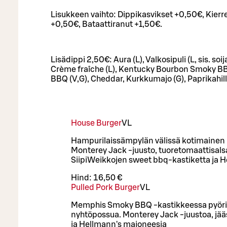
Lisukkeen vaihto: Dippikasvikset +0,50€, Kierr
+0,50€, Bataattiranut +1,50€.
Lisädippi 2,50€: Aura (L), Valkosipuli (L, sis. soi
Crème fraîche (L), Kentucky Bourbon Smoky BB
BBQ (V,G), Cheddar, Kurkkumajo (G), Paprikahillo
House Burger
VL
Hampurilaissämpylän välissä kotimainen 
Monterey Jack -juusto, tuoretomaattisalsaa
SiipiWeikkojen sweet bbq-kastiketta ja 
Hind:
16,50 €
Pulled Pork Burger
VL
Memphis Smoky BBQ -kastikkeessa pyörit
nyhtöpossua. Monterey Jack -juustoa, jää
ja Hellmann's majoneesia