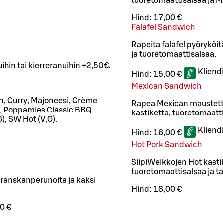
tuoretomaattisalsaa ja M
Hind:
17,00 €
Falafel Sandwich
Rapeita falafel pyöryköi
ja tuoretomaattisalsaa.
ihin tai kierreranuihin +2,50€.
Kliend
Hind:
15,00 €
Mexican Sandwich
ajun, Curry, Majoneesi, Crème
Rapea Mexican maustett
), Poppamies Classic BBQ
kastiketta, tuoretomaatt
G), SW Hot (V,G).
Kliend
Hind:
16,00 €
Hot Pork Sandwich
SiipiWeikkojen Hot kasti
tuoretomaattisalsaa ja ta
, ranskanperunoita ja kaksi
Hind:
18,00 €
0 €