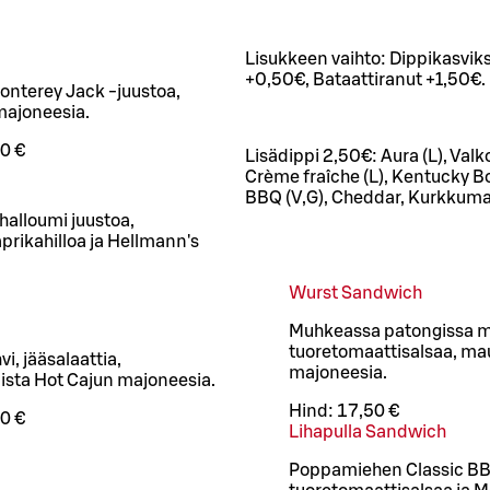
Lisukkeen vaihto: Dippikasvik
+0,50€, Bataattiranut +1,50€.
onterey Jack -juustoa,
ymajoneesia.
0 €
Lisädippi 2,50€: Aura (L), Valko
Crème fraîche (L), Kentucky 
BBQ (V,G), Cheddar, Kurkkumajo
halloumi juustoa,
aprikahilloa ja Hellmann's
Wurst Sandwich
Muhkeassa patongissa ma
tuoretomaattisalsaa, ma
, jääsalaattia,
majoneesia.
ista Hot Cajun majoneesia.
Hind:
17,50 €
0 €
Lihapulla Sandwich
Poppamiehen Classic BBQ-