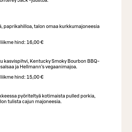
onterey Jack -juustoa.
tä, paprikahilloa, talon omaa kurkkumajoneesia
iliikme hind:
16,00 €
u kasvispihvi, Kentucky Smoky Bourbon BBQ-
isalsaa ja Hellmann’s vegaanimajoa.
iliikme hind:
15,00 €
kkeessa pyöriteltyä kotimaista pulled porkia,
lon tulista cajun majoneesia.