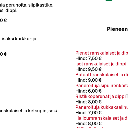
a perunoita, siipikastike,
si dippi.
0 €
Pieneen 
 Lisäksi kurkku- ja
Pienet ranskalaiset ja di
0 €
Hind:
7,50 €
Isot ranskalaiset ja dippi
Hind:
9,50 €
Bataattiranskalaiset ja d
Hind:
9,00 €
Paneroituja sipulirenkaita
t
Hind:
6,00 €
Ristikkoperunat ja dippi
Hind:
8,00 €
Paneroituja kukkakaalinu
anskalaiset ja ketsupin, sekä
Hind:
7,00 €
Halloumranskalaiset ja d
Hind:
8,00 €