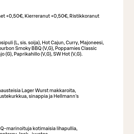
set +0,50€, Kierreranut +0,50€, Ristikkoranut
sipuli (L, sis. soija), Hot Cajun, Curry, Majoneesi,
Bourbon Smoky BBQ (V,G), Poppamies Classic
 (G), Paprikahillo (V,G), SW Hot (V,G).
usteisia Lager Wurst makkaroita,
ustekurkkua, sinappia ja Hellmann's
marinoituja kotimaisia lihapullia,