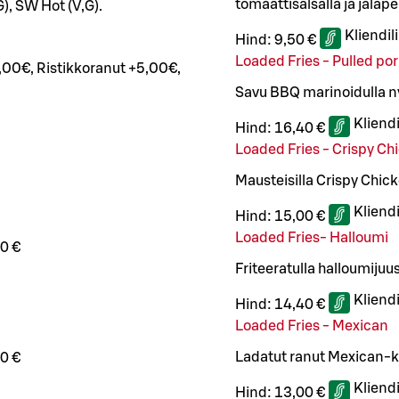
tomaattisalsalla ja jalape
G), SW Hot (V,G).
Kliendil
Hind:
9,50 €
Loaded Fries - Pulled po
,00€, Ristikkoranut +5,00€,
Savu BBQ marinoidulla n
Kliend
Hind:
16,40 €
Loaded Fries - Crispy Ch
Mausteisilla Crispy Chick
Kliend
Hind:
15,00 €
Loaded Fries- Halloumi
0 €
Friteeratulla halloumijuus
Kliend
Hind:
14,40 €
Loaded Fries - Mexican
Ladatut ranut Mexican-ka
0 €
Kliend
Hind:
13,00 €