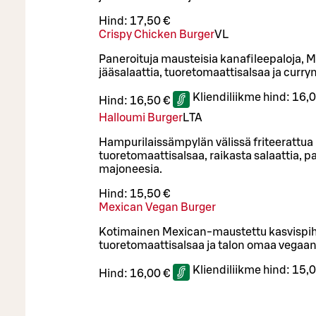
Hind:
17,50 €
Crispy Chicken Burger
VL
Paneroituja mausteisia kanafileepaloja, M
jääsalaattia, tuoretomaattisalsaa ja curr
Kliendiliikme hind:
16,0
Hind:
16,50 €
Halloumi Burger
L
TA
Hampurilaissämpylän välissä friteerattua 
tuoretomaattisalsaa, raikasta salaattia, p
majoneesia.
Hind:
15,50 €
Mexican Vegan Burger
Kotimainen Mexican-maustettu kasvispihvi
tuoretomaattisalsaa ja talon omaa vegaan
Kliendiliikme hind:
15,0
Hind:
16,00 €