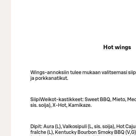
Hot wings
Wings-annoksiin tulee mukaan valitsemasi siipi
ja porkkanatikut.
SiipiWeikot-kastikkeet: Sweet BBQ, Mieto, Medi
sis. soija), X-Hot, Kamikaze.
Dipit: Aura (L), Valkosipuli (L, sis. soija), Hot C
fraîche (L), Kentucky Bourbon Smoky BBQ (V,G