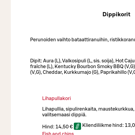
Dippikorit
Perunoiden vaihto bataattiranuihin, ristikkoranu
Dipit: Aura (L), Valkosipuli (L, sis. soija), Hot C
fraîche (L), Kentucky Bourbon Smoky BBQ (V,G
(V,G), Cheddar, Kurkkumajo (G), Paprikahillo (V,
Lihapullakori
Lihapullia, sipulirenkaita, maustekurkkua
valitsemaasi dippiä.
Kliendiliikme hind:
13,0
Hind:
14,50 €
Fish and chips