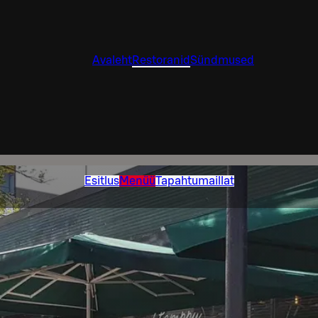
Avaleht
Restoranid
Sündmused
Esitlus
Menüü
Tapahtumaillat