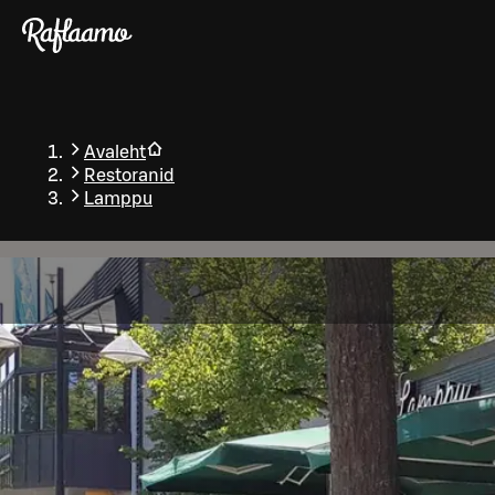
Liigu peamise sisu juurde
Avaleht
Restoranid
Lamppu