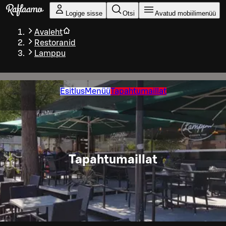
Liigu peamise sisu juurde
Logige sisse
Otsi
Avatud mobiilimenüü
Avaleht
Restoranid
Lamppu
Esitlus
Menüü
Tapahtumaillat
Tapahtumaillat