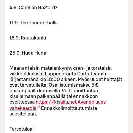
4.9. Carelian Baztardz
11.9. The Thunderballs
18.9. Rautakanki
25.9. Huda Huda
Maanantaisin matalankynnyksen- ja torstaisin
viikkotikkakisat Lappeenranta Darts Teamin
järjestämänä klo 18:00 alkaen. Myös uudet heittäjät
ovat tervetulleita! Osallistumismaksu 5 €
paikanpäällä käteisellä. Voit ilmoittautua
kisailemaan paikanpäällä tai ennakkoon
osoitteessa
https://kisailu.net
Avaneb uues
vahekaardis
Ennakkoilmoittautumista
suositellaan.
Tervetuloa!