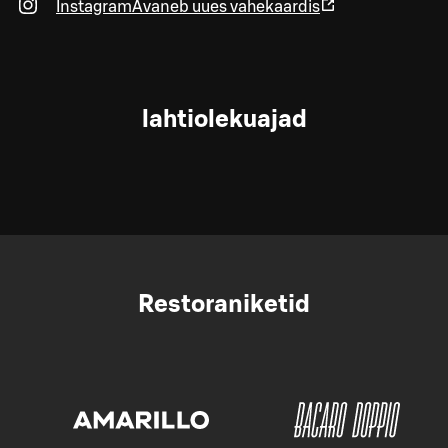
Instagram
Avaneb uues vahekaardis
lahtiolekuajad
Restoraniketid