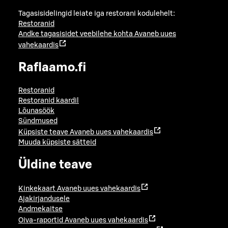
Tagasisidelingid leiate iga restorani kodulehelt:
Restoranid
Andke tagasisidet veebilehe kohta
Avaneb uues
vahekaardis
Raflaamo.fi
Restoranid
Restoranid kaardil
Lõunasöök
Sündmused
Küpsiste teave
Avaneb uues vahekaardis
Muuda küpsiste sätteid
Üldine teave
Kinkekaart
Avaneb uues vahekaardis
Ajakirjandusele
Andmekaitse
Oiva-raportid
Avaneb uues vahekaardis