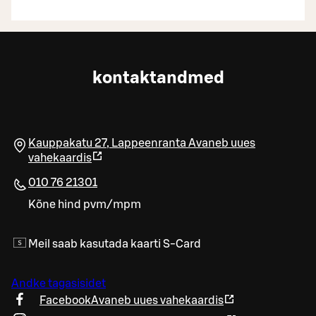
kontaktandmed
Kauppakatu 27
,
Lappeenranta
Avaneb uues
vahekaardis
010 76 21301
Kõne hind pvm/mpm
Meil saab kasutada kaarti S-Card
Andke tagasisidet
Facebook
Avaneb uues vahekaardis