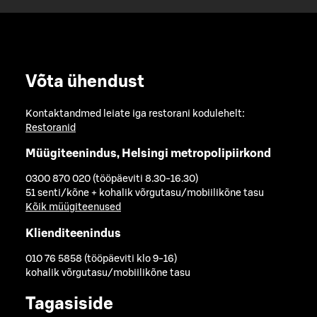
Võta ühendust
Kontaktandmed leiate iga restorani kodulehelt:
Restoranid
Müügiteenindus, Helsingi metropolipiirkond
0300 870 020 (tööpäeviti 8.30-16.30)
51 senti/kõne + kohalik võrgutasu/mobiilikõne tasu
Kõik müügiteenused
Klienditeenindus
010 76 5858 (tööpäeviti klo 9-16)
kohalik võrgutasu/mobiilikõne tasu
Tagasiside