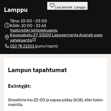
Lisa lemmik: Lamppu
Lamppu
Täna: 10:00 - 23:00
Köök: 10:00 - 21:45
Vaata kõiki lahtiolekuaegu
Kauppakatu 27, 53100 Lappeenranta
Avaneb uues
vahekaardis
010 76 21301
(
pvm/mpm
)
Lampun tapahtumat
Esiintyjät:
Showtime klo 22:00 ja vapaa pääsy (K18), ellei toisin
mainita.