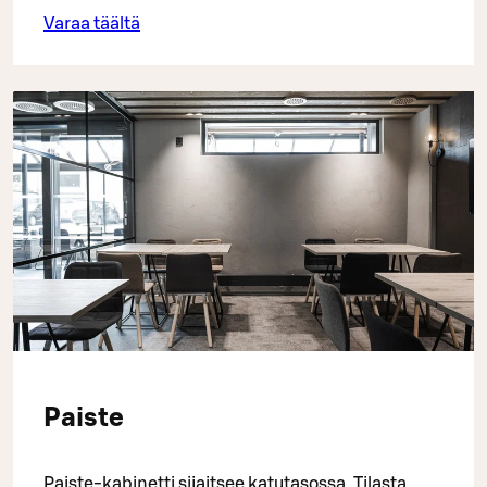
Varaa täältä
Paiste
Paiste-kabinetti sijaitsee katutasossa. Tilasta