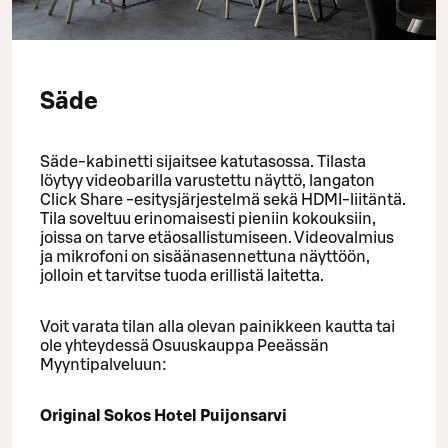
Säde
Säde-kabinetti sijaitsee katutasossa. Tilasta
löytyy videobarilla varustettu näyttö, langaton
Click Share -esitysjärjestelmä sekä HDMI-liitäntä.
Tila soveltuu erinomaisesti pieniin kokouksiin,
joissa on tarve etäosallistumiseen. Videovalmius
ja mikrofoni on sisäänasennettuna näyttöön,
jolloin et tarvitse tuoda erillistä laitetta.
Voit varata tilan alla olevan painikkeen kautta tai
ole yhteydessä Osuuskauppa Peeässän
Myyntipalveluun:
Original Sokos Hotel Puijonsarvi