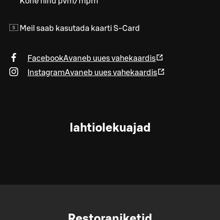
Kõne hind pvm/mpm
Meil saab kasutada kaarti S-Card
Facebook
Avaneb uues vahekaardis
Instagram
Avaneb uues vahekaardis
lahtiolekuajad
Restoraniketid