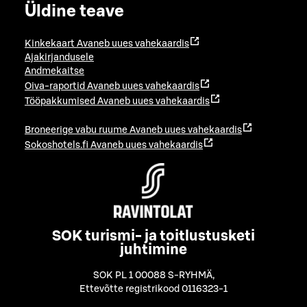
Üldine teave
Kinkekaart
Avaneb uues vahekaardis
Ajakirjandusele
Andmekaitse
Oiva-raportid
Avaneb uues vahekaardis
Tööpakkumised
Avaneb uues vahekaardis
Broneerige vabu ruume
Avaneb uues vahekaardis
Sokoshotels.fi
Avaneb uues vahekaardis
SOK turismi- ja toitlustusketi
juhtimine
SOK PL 1 00088 S-RYHMÄ
,
Ettevõtte registrikood 0116323-1