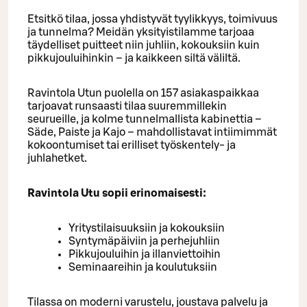
Etsitkö tilaa, jossa yhdistyvät tyylikkyys, toimivuus
ja tunnelma? Meidän yksityistilamme tarjoaa
täydelliset puitteet niin juhliin, kokouksiin kuin
pikkujouluihinkin – ja kaikkeen siltä väliltä.
Ravintola Utun puolella on 157 asiakaspaikkaa
tarjoavat runsaasti tilaa suuremmillekin
seurueille, ja kolme tunnelmallista kabinettia –
Säde, Paiste ja Kajo – mahdollistavat intiimimmät
kokoontumiset tai erilliset työskentely- ja
juhlahetket.
Ravintola Utu sopii erinomaisesti:
Yritystilaisuuksiin ja kokouksiin
Syntymäpäiviin ja perhejuhliin
Pikkujouluihin ja illanviettoihin
Seminaareihin ja koulutuksiin
Tilassa on moderni varustelu, joustava palvelu ja