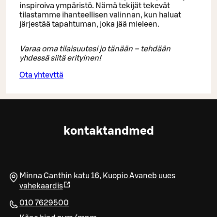
inspiroiva ympäristö. Nämä tekijät tekevät
tilastamme ihanteellisen valinnan, kun haluat
järjestää tapahtuman, joka jää mieleen.
Varaa oma tilaisuutesi jo tänään – tehdään
yhdessä siitä erityinen!
Ota yhteyttä
kontaktandmed
Minna Canthin katu 16
,
Kuopio
Avaneb uues
vahekaardis
010 7629500