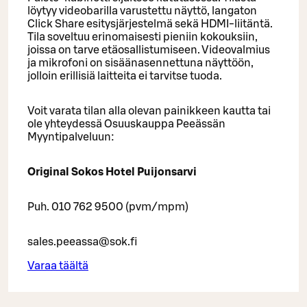
löytyy videobarilla varustettu näyttö, langaton
Click Share esitysjärjestelmä sekä HDMI-liitäntä.
Tila soveltuu erinomaisesti pieniin kokouksiin,
joissa on tarve etäosallistumiseen. Videovalmius
ja mikrofoni on sisäänasennettuna näyttöön,
jolloin erillisiä laitteita ei tarvitse tuoda.
Voit varata tilan alla olevan painikkeen kautta tai
ole yhteydessä Osuuskauppa Peeässän
Myyntipalveluun:
Original Sokos Hotel Puijonsarvi
Puh. 010 762 9500 (pvm/mpm)
sales.peeassa@sok.fi
Varaa täältä