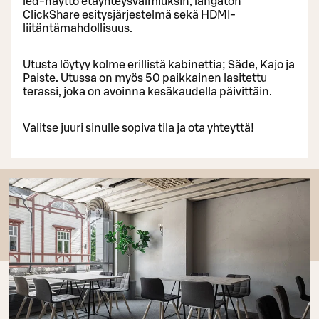
led-näyttö etäyhteysvalmiuksin, langaton
ClickShare esitysjärjestelmä sekä HDMI-
liitäntämahdollisuus.
Utusta löytyy kolme erillistä kabinettia; Säde, Kajo ja
Paiste. Utussa on myös 50 paikkainen lasitettu
terassi, joka on avoinna kesäkaudella päivittäin.
Valitse juuri sinulle sopiva tila ja ota yhteyttä!