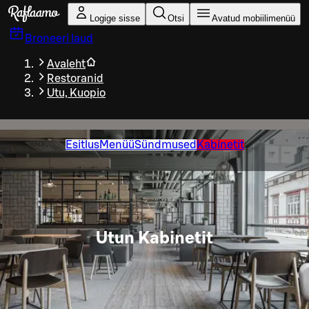
Liigu peamise sisu juurde
Logige sisse
Otsi
Avatud mobiilimenüü
Broneeri laud
Avaleht
Restoranid
Utu, Kuopio
Esitlus
Menüü
Sündmused
Kabinetit
Utun Kabinetit