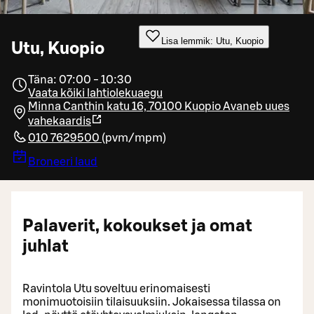
Lisa lemmik: Utu, Kuopio
Utu, Kuopio
Täna: 07:00 - 10:30
Vaata kõiki lahtiolekuaegu
Minna Canthin katu 16, 70100 Kuopio
Avaneb uues
vahekaardis
010 7629500
(
pvm/mpm
)
Broneeri laud
Palaverit, kokoukset ja omat
juhlat
Ravintola Utu soveltuu erinomaisesti
monimuotoisiin tilaisuuksiin. Jokaisessa tilassa on