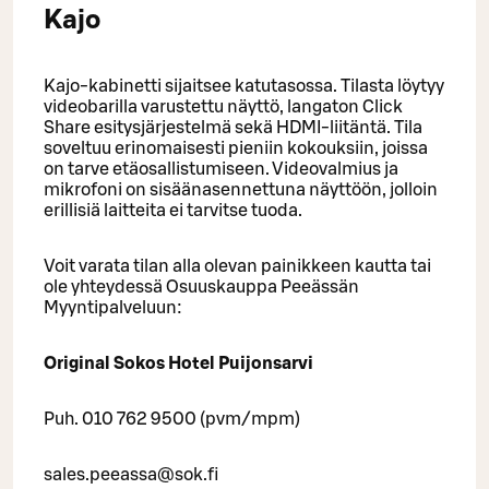
Kajo
Kajo-kabinetti sijaitsee katutasossa. Tilasta löytyy
videobarilla varustettu näyttö, langaton Click
Share esitysjärjestelmä sekä HDMI-liitäntä. Tila
soveltuu erinomaisesti pieniin kokouksiin, joissa
on tarve etäosallistumiseen. Videovalmius ja
mikrofoni on sisäänasennettuna näyttöön, jolloin
erillisiä laitteita ei tarvitse tuoda.
Voit varata tilan alla olevan painikkeen kautta tai
ole yhteydessä Osuuskauppa Peeässän
Myyntipalveluun:
Original Sokos Hotel Puijonsarvi
Puh. 010 762 9500 (pvm/mpm)
sales.peeassa@sok.fi