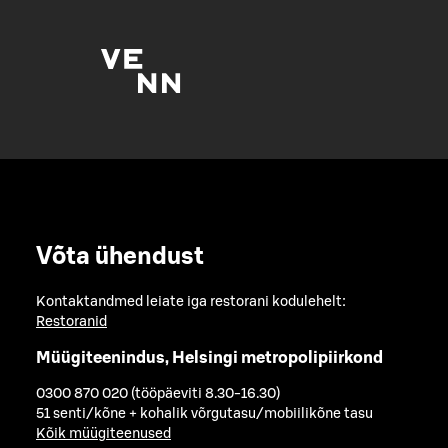
Võta ühendust
Kontaktandmed leiate iga restorani kodulehelt:
Restoranid
Müügiteenindus, Helsingi metropolipiirkond
0300 870 020 (tööpäeviti 8.30-16.30)
51 senti/kõne + kohalik võrgutasu/mobiilikõne tasu
Kõik müügiteenused