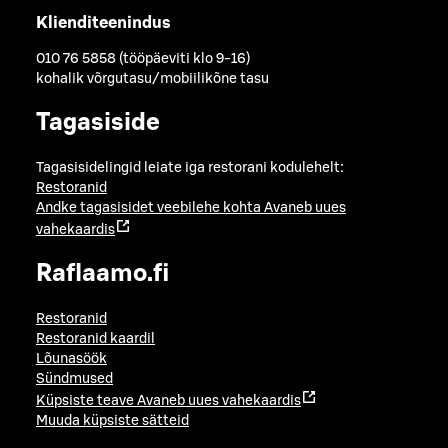
Klienditeenindus
010 76 5858 (tööpäeviti klo 9-16)
kohalik võrgutasu/mobiilikõne tasu
Tagasiside
Tagasisidelingid leiate iga restorani kodulehelt:
Restoranid
Andke tagasisidet veebilehe kohta
Avaneb uues
vahekaardis
Raflaamo.fi
Restoranid
Restoranid kaardil
Lõunasöök
Sündmused
Küpsiste teave
Avaneb uues vahekaardis
Muuda küpsiste sätteid