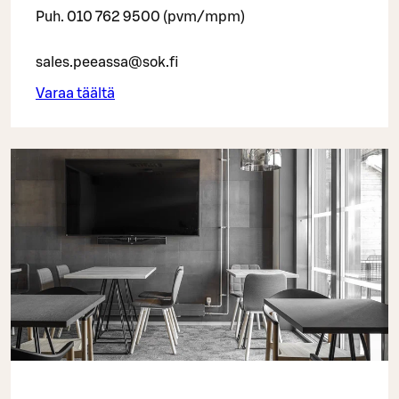
Puh. 010 762 9500 (pvm/mpm)
sales.peeassa@sok.fi
Varaa täältä