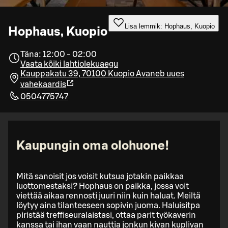
Lisa lemmik: Hophaus, Kuopio
Hophaus, Kuopio
Täna: 12:00 - 02:00
Vaata kõiki lahtiolekuaegu
Kauppakatu 39, 70100 Kuopio
Avaneb uues
vahekaardis
0504775747
Kaupungin oma olohuone!
Mitä sanoisit jos voisit kutsua jotakin paikkaa
luottomestaksi? Hophaus on paikka, jossa voit
viettää aikaa rennosti juuri niin kuin haluat. Meiltä
löytyy aina tilanteeseen sopivin juoma. Haluisitpa
piristää treffiseuralaistasi, ottaa parit työkaverin
kanssa tai ihan vaan nauttia jonkun kivan kuplivan