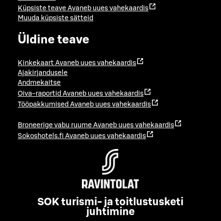
Küpsiste teave
Avaneb uues vahekaardis
Muuda küpsiste sätteid
Üldine teave
Kinkekaart
Avaneb uues vahekaardis
Ajakirjandusele
Andmekaitse
Oiva-raportid
Avaneb uues vahekaardis
Tööpakkumised
Avaneb uues vahekaardis
Broneerige vabu ruume
Avaneb uues vahekaardis
Sokoshotels.fi
Avaneb uues vahekaardis
SOK turismi- ja toitlustusketi
juhtimine