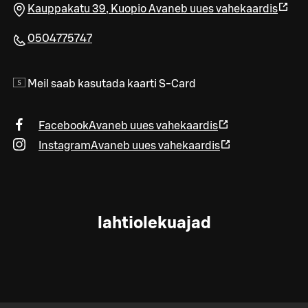
Kauppakatu 39
,
Kuopio
Avaneb uues vahekaardis
0504775747
Meil saab kasutada kaarti S-Card
Facebook
Avaneb uues vahekaardis
Instagram
Avaneb uues vahekaardis
lahtiolekuajad