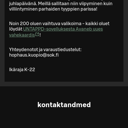
juhlapäivänä. Meillä sallitaan niin viipyminen kuin
villiintyminen parhaiden tyyppien parissa!
Noin 200 oluen vaihtuva valikoima - kaikki oluet
löydät
UNTAPPD-sovelluksesta
Avaneb uues
vahekaardis
!
Yhteydenotot ja varaustiedustelut:
hophaus.kuopio@sok.fi
Ikäraja K-22
kontaktandmed