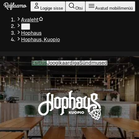
Liigu peamise sisu juurde
Logige sisse
Otsi
Avatud mobiilimenüü
Avaleht
…
Hophaus
Hophaus, Kuopio
Esitlus
Joogikaardiga
Sündmused