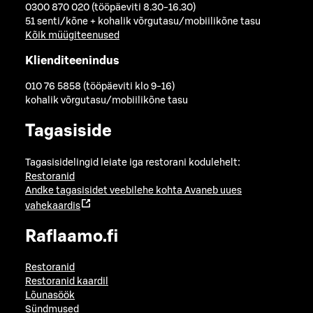
0300 870 020 (tööpäeviti 8.30-16.30)
51 senti/kõne + kohalik võrgutasu/mobiilikõne tasu
Kõik müügiteenused
Klienditeenindus
010 76 5858 (tööpäeviti klo 9-16)
kohalik võrgutasu/mobiilikõne tasu
Tagasiside
Tagasisidelingid leiate iga restorani kodulehelt:
Restoranid
Andke tagasisidet veebilehe kohta
Avaneb uues
vahekaardis
Raflaamo.fi
Restoranid
Restoranid kaardil
Lõunasöök
Sündmused