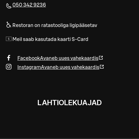
050 342 9236
Restoran on ratastooliga ligipääsetav
Meil saab kasutada kaarti S-Card
Facebook
Avaneb uues vahekaardis
Instagram
Avaneb uues vahekaardis
LAHTIOLEKUAJAD