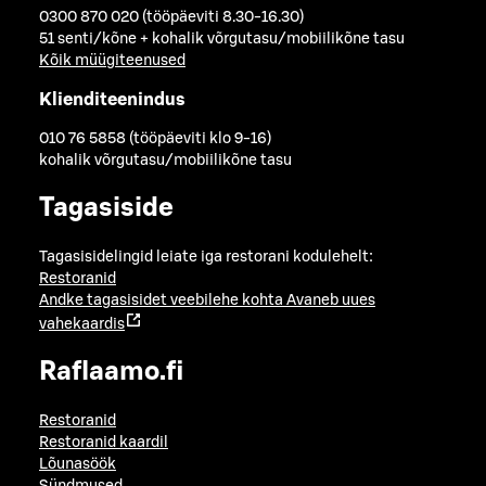
0300 870 020 (tööpäeviti 8.30-16.30)
51 senti/kõne + kohalik võrgutasu/mobiilikõne tasu
Kõik müügiteenused
Klienditeenindus
010 76 5858 (tööpäeviti klo 9-16)
kohalik võrgutasu/mobiilikõne tasu
Tagasiside
Tagasisidelingid leiate iga restorani kodulehelt:
Restoranid
Andke tagasisidet veebilehe kohta
Avaneb uues
vahekaardis
Raflaamo.fi
Restoranid
Restoranid kaardil
Lõunasöök
Sündmused