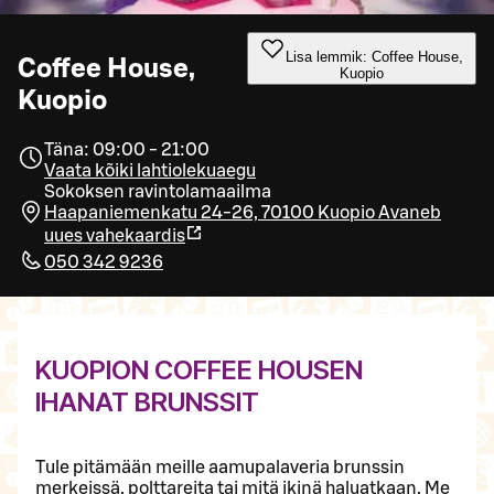
Lisa lemmik: Coffee House,
Coffee House,
Kuopio
Kuopio
Täna: 09:00 - 21:00
Vaata kõiki lahtiolekuaegu
Sokoksen ravintolamaailma
Haapaniemenkatu 24-26, 70100 Kuopio
Avaneb
uues vahekaardis
050 342 9236
KUOPION COFFEE HOUSEN
IHANAT BRUNSSIT
Tule pitämään meille aamupalaveria brunssin
merkeissä, polttareita tai mitä ikinä haluatkaan. Me