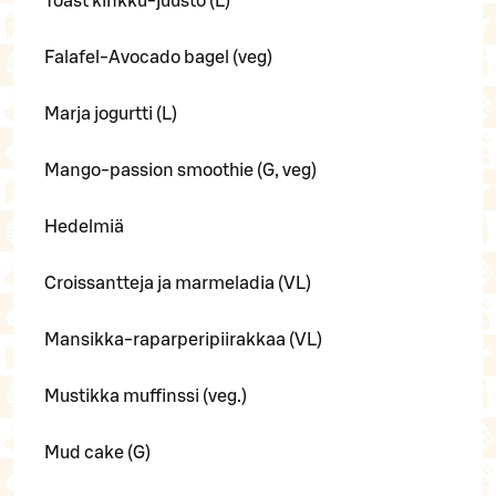
Toast kinkku-juusto (L)
Falafel-Avocado bagel (veg)
Marja jogurtti (L)
Mango-passion smoothie (G, veg)
Hedelmiä
Croissantteja ja marmeladia (VL)
Mansikka-raparperipiirakkaa (VL)
Mustikka muffinssi (veg.)
Mud cake (G)