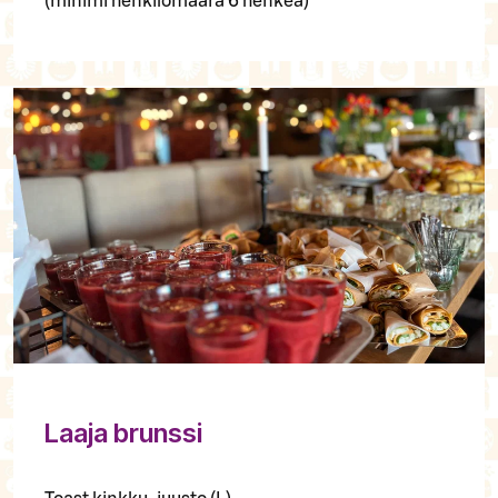
(minimi henkilömäärä 6 henkeä)
Laaja brunssi