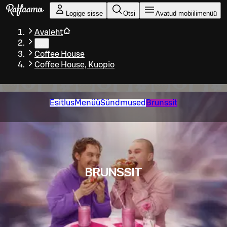
Liigu peamise sisu juurde
Logige sisse
Otsi
Avatud mobiilimenüü
Avaleht
…
Coffee House
Coffee House, Kuopio
Esitlus
Menüü
Sündmused
Brunssit
BRUNSSIT