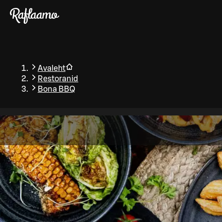
Liigu peamise sisu juurde
Avaleht
Restoranid
Bona BBQ