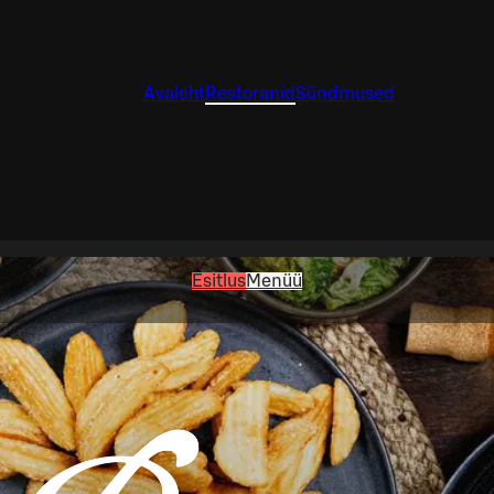
Avaleht
Restoranid
Sündmused
Esitlus
Menüü