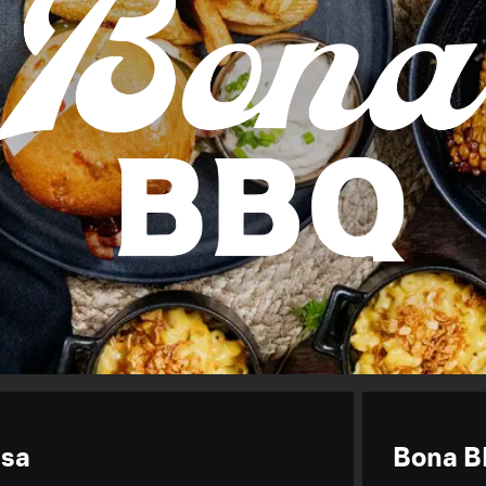
ssa
Bona 