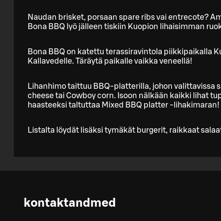
Naudan brisket, porsaan spare ribs vai entrecote? A
Bona BBQ lyö jälleen tiskiin Kuopion lihaisimman ruok
Bona BBQ on katettu terassiravintola piikkipaikall
Kallavedelle. Täräytä paikalle vaikka veneellä!
Lihanhimo taittuu BBQ-platterilla, johon valittavissa 
cheese tai Cowboy corn. Isoon nälkään kaikki lihat tup
haasteeksi taltuttaa Mixed BBQ platter -lihakimaran!
Listalta löydät lisäksi tymäkät burgerit, raikkaat salaat
kontaktandmed