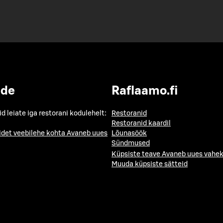
ide
Raflaamo.fi
id leiate iga restorani kodulehelt:
Restoranid
Restoranid kaardil
idet veebilehe kohta
Avaneb uues
Lõunasöök
Sündmused
Küpsiste teave
Avaneb uues vahek
Muuda küpsiste sätteid