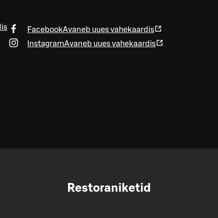
is
Facebook
Avaneb uues vahekaardis
Instagram
Avaneb uues vahekaardis
Restoraniketid