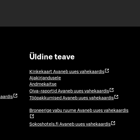
Üldine teave
Kinkekaart
Avaneb uues vahekaardis
Ajakirjandusele
Andmekaitse
Oiva-raportid
Avaneb uues vahekaardis
aardis
Tööpakkumised
Avaneb uues vahekaardis
Broneerige vabu ruume
Avaneb uues vahekaardis
Sokoshotels.fi
Avaneb uues vahekaardis