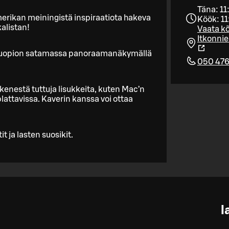
Täna: 11
merikan meiningistä inspiraatiota hakeva
Köök: 11
alistan!
Vaata kõ
Itkonni
a Kuopion satamassa panoraamanäkymällä
050 476
skenestä tuttuja lisukkeita, kuten Mac’n
lattavissa. Kaverin kanssa voi ottaa
it ja lasten suosikit.
l