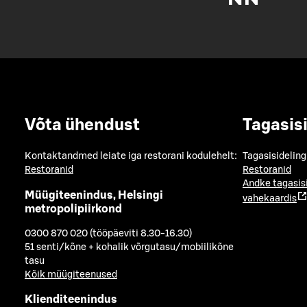
Võta ühendust
Tagasis
Kontaktandmed leiate iga restorani kodulehelt:
Tagasisideling
Restoranid
Restoranid
Andke tagasis
Müügiteenindus, Helsingi
vahekaardis
metropolipiirkond
0300 870 020 (tööpäeviti 8.30-16.30)
51 senti/kõne + kohalik võrgutasu/mobiilikõne
tasu
Kõik müügiteenused
Klienditeenindus