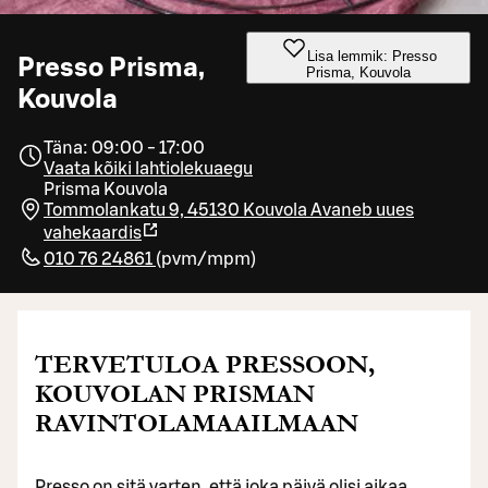
Lisa lemmik: Presso
Presso Prisma,
Prisma, Kouvola
Kouvola
Täna: 09:00 - 17:00
Vaata kõiki lahtiolekuaegu
Prisma Kouvola
Tommolankatu 9, 45130 Kouvola
Avaneb uues
vahekaardis
010 76 24861
(
pvm/mpm
)
TERVETULOA PRESSOON,
KOUVOLAN PRISMAN
RAVINTOLAMAAILMAAN
Presso on sitä varten, että joka päivä olisi aikaa