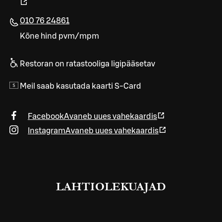
010 76 24861
Kõne hind pvm/mpm
Restoran on ratastooliga ligipääsetav
Meil saab kasutada kaarti S-Card
Facebook
Avaneb uues vahekaardis
Instagram
Avaneb uues vahekaardis
LAHTIOLEKUAJAD