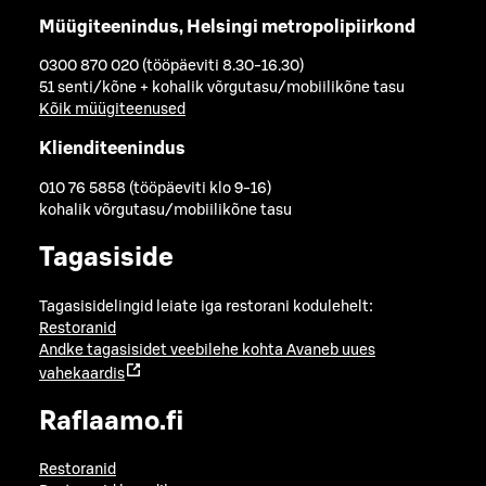
Müügiteenindus, Helsingi metropolipiirkond
0300 870 020 (tööpäeviti 8.30-16.30)
51 senti/kõne + kohalik võrgutasu/mobiilikõne tasu
Kõik müügiteenused
Klienditeenindus
010 76 5858 (tööpäeviti klo 9-16)
kohalik võrgutasu/mobiilikõne tasu
Tagasiside
Tagasisidelingid leiate iga restorani kodulehelt:
Restoranid
Andke tagasisidet veebilehe kohta
Avaneb uues
vahekaardis
Raflaamo.fi
Restoranid