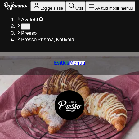
Liigu peamise sisu juurde
Logige sisse
Otsi
Avatud mobiilimenüü
Avaleht
…
Presso
Presso Prisma, Kouvola
Esitlus
Menüü