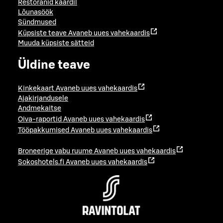
Restoranid kaardil
Lõunasöök
Sündmused
Küpsiste teave
Avaneb uues vahekaardis
Muuda küpsiste sätteid
Üldine teave
Kinkekaart
Avaneb uues vahekaardis
Ajakirjandusele
Andmekaitse
Oiva-raportid
Avaneb uues vahekaardis
Tööpakkumised
Avaneb uues vahekaardis
Broneerige vabu ruume
Avaneb uues vahekaardis
Sokoshotels.fi
Avaneb uues vahekaardis