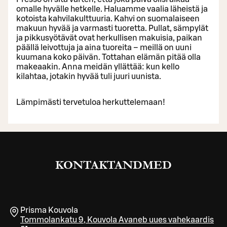
omalle hyvälle hetkelle. Haluamme vaalia läheistä ja
kotoista kahvilakulttuuria. Kahvi on suomalaiseen
makuun hyvää ja varmasti tuoretta. Pullat, sämpylät
ja pikkusyötävät ovat herkullisen makuisia, paikan
päällä leivottuja ja aina tuoreita – meillä on uuni
kuumana koko päivän. Tottahan elämän pitää olla
makeaakin. Anna meidän yllättää: kun kello
kilahtaa, jotakin hyvää tuli juuri uunista.
Lämpimästi tervetuloa herkuttelemaan!
KONTAKTANDMED
Prisma Kouvola
Tommolankatu 9
,
Kouvola
Avaneb uues vahekaardis