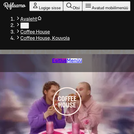
Liigu peamise sisu juurde
Logige sisse
Otsi
Avatud mobiilimenüü
Avaleht
…
Coffee House
Coffee House, Kouvola
Esitlus
Menüü