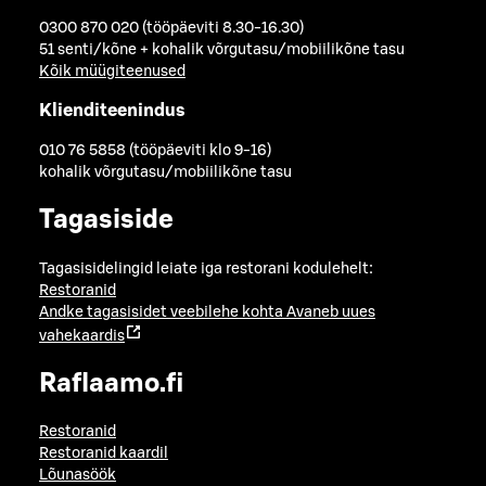
0300 870 020 (tööpäeviti 8.30-16.30)
51 senti/kõne + kohalik võrgutasu/mobiilikõne tasu
Kõik müügiteenused
Klienditeenindus
010 76 5858 (tööpäeviti klo 9-16)
kohalik võrgutasu/mobiilikõne tasu
Tagasiside
Tagasisidelingid leiate iga restorani kodulehelt:
Restoranid
Andke tagasisidet veebilehe kohta
Avaneb uues
vahekaardis
Raflaamo.fi
Restoranid
Restoranid kaardil
Lõunasöök