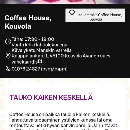
Lisa lemmik: Coffee House,
Coffee House,
Kouvola
Kouvola
Täna: 07:30 - 19:00
Vaata kõiki lahtiolekuaegu
Kävelykatu Manskin varrella
Kauppalankatu 1, 45100 Kouvola
Avaneb uues
vahekaardis
01076 24827
(
pvm/mpm
)
TAUKO KAIKEN KESKELLÄ
Coffee House on paikka tauolle kaiken keskellä.
Ilahduttava tapaaminen ystävien kanssa tai oma
rentouttava hetki hyvän kahvin äärellä. Jännittävät