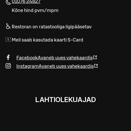
01076 24827
Kõne hind pvm/mpm
Restoran on ratastooliga ligipääsetav
Meil saab kasutada kaarti S-Card
Facebook
Avaneb uues vahekaardis
Instagram
Avaneb uues vahekaardis
LAHTIOLEKUAJAD