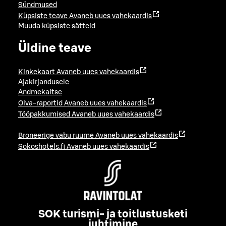
Sündmused
Küpsiste teave
Avaneb uues vahekaardis
Muuda küpsiste sätteid
Üldine teave
Kinkekaart
Avaneb uues vahekaardis
Ajakirjandusele
Andmekaitse
Oiva-raportid
Avaneb uues vahekaardis
Tööpakkumised
Avaneb uues vahekaardis
Broneerige vabu ruume
Avaneb uues vahekaardis
Sokoshotels.fi
Avaneb uues vahekaardis
SOK turismi- ja toitlustusketi
juhtimine