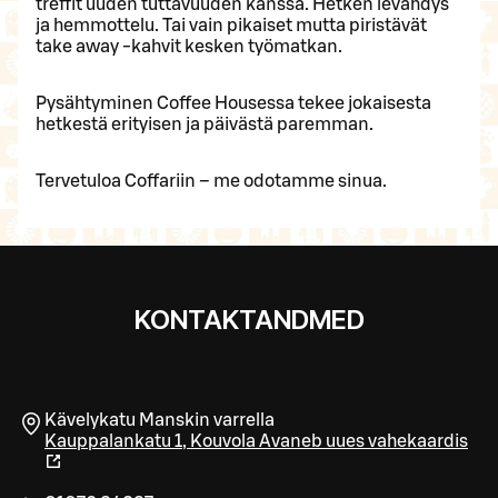
treffit uuden tuttavuuden kanssa. Hetken levähdys
ja hemmottelu. Tai vain pikaiset mutta piristävät
take away -kahvit kesken työmatkan.
Pysähtyminen Coffee Housessa tekee jokaisesta
hetkestä erityisen ja päivästä paremman.
Tervetuloa Coffariin – me odotamme sinua.
KONTAKTANDMED
Kävelykatu Manskin varrella
Kauppalankatu 1
,
Kouvola
Avaneb uues vahekaardis