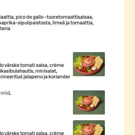
aattia, pico de gallo -tuoretomaattisalsaa,
prika-sipulipaistosta, limeä ja tomaattia,
teria
llo värske tomati salsa, crème
kasibulahautis, minisalat,
arineeritud jalapeno ja koriander
hele
L
llo värske tomati salsa, crème