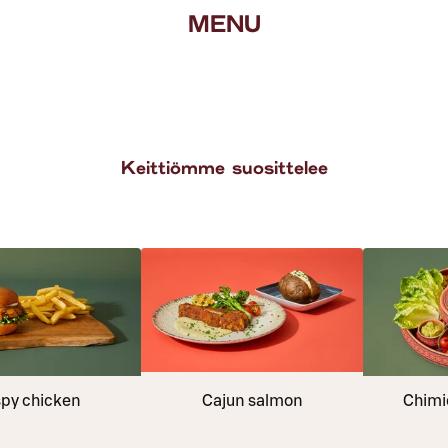
MENU
Keittiömme suosittelee
spy chicken
Cajun salmon
Chimic