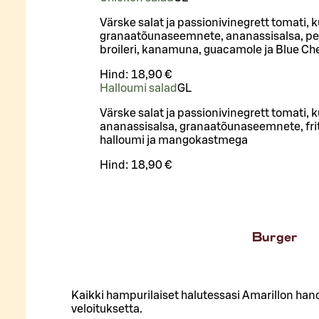
Värske salat ja passionivinegrett tomati, k
granaatõunaseemnete, ananassisalsa, peek
broileri, kanamuna, guacamole ja Blue 
Hind:
18,90 €
Halloumi salad
G
L
Värske salat ja passionivinegrett tomati, k
ananassisalsa, granaatõunaseemnete, fri
halloumi ja mangokastmega
Hind:
18,90 €
Burger
Kaikki hampurilaiset halutessasi Amarillon ha
veloituksetta.