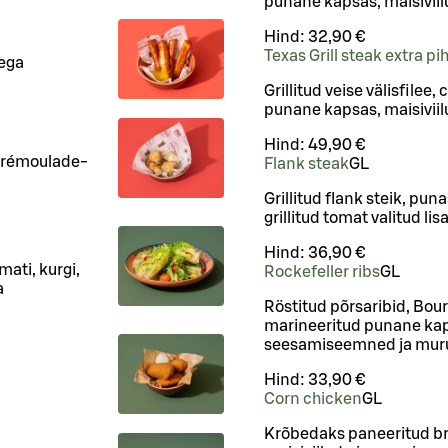
punane kapsas, maisiviilud
Hind:
32,90 €
Texas Grill steak extra pi
ega
Grillitud veise välisfilee,
punane kapsas, maisiviilud
Hind:
49,90 €
 rémoulade-
Flank steak
G
L
Grillitud flank steik, puna
grillitud tomat valitud li
Hind:
36,90 €
mati, kurgi,
Rockefeller ribs
G
L
a
Röstitud põrsaribid, Bou
marineeritud punane kapsa
seesamiseemned ja mur
Hind:
33,90 €
Corn chicken
G
L
Krõbedaks paneeritud bro