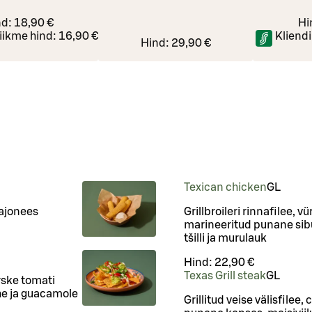
nd:
18,90 €
Hi
liikme hind:
16,90 €
Kliendi
Hind:
29,90 €
Texican chicken
G
L
majonees
Grillbroileri rinnafilee, 
marineeritud punane sibul
tšilli ja murulauk
Hind:
22,90 €
Texas Grill steak
G
L
rske tomati
he ja guacamole
Grillitud veise välisfilee,