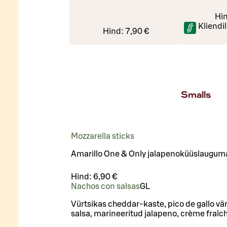
Hi
Kliendi
Hind:
7,90 €
Smalls
Mozzarella sticks
Amarillo One & Only jalapenoküüslaugu
Hind:
6,90 €
Nachos con salsas
G
L
Vürtsikas cheddar-kaste, pico de gallo vä
salsa, marineeritud jalapeno, crème fraîc