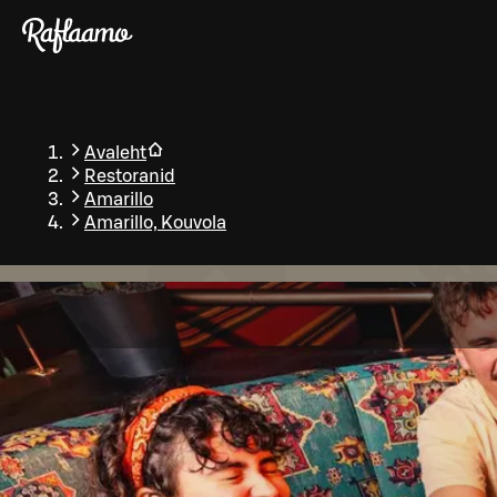
Liigu peamise sisu juurde
Avaleht
Restoranid
Amarillo
Amarillo, Kouvola