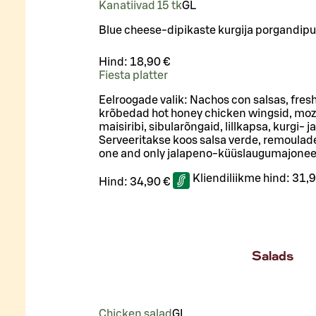
Kanatiivad 15 tk
G
L
Blue cheese-dipikaste kurgija porgandip
Hind:
18,90 €
Fiesta platter
Eelroogade valik: Nachos con salsas, fresh
krõbedad hot honey chicken wingsid, moz
maisiribi, sibularõngaid, lillkapsa, kurgi- 
Serveeritakse koos salsa verde, remoulade'
one and only jalapeno-küüslaugumajonee
Kliendiliikme hind:
31,9
Hind:
34,90 €
Salads
Chicken salad
G
L