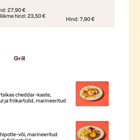
nd:
27,90 €
liikme hind:
23,50 €
Hind:
7,90 €
Grill
vürtsikas cheddar-kaste,
 ja friikartulid, marineeritud
 chipotle-või, marineeritud