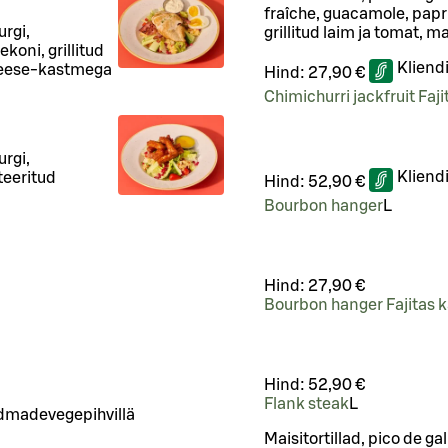
fraîche, guacamole, papri
urgi,
grillitud laim ja tomat, m
oni, grillitud
Kliend
Cheese-kastmega
Hind:
27,90 €
Chimichurri jackfruit Faj
urgi,
Kliend
teeritud
Hind:
52,90 €
Bourbon hanger
L
Hind:
27,90 €
Bourbon hanger Fajitas k
Hind:
52,90 €
Flank steak
L
ndmadevegepihvillä
Maisitortillad, pico de ga