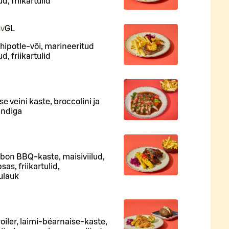
, friikartulid
hv
G
L
 chipotle-või, marineeritud
, friikartulid
se veini kaste, broccolini ja
sandiga
rbon BBQ-kaste, maisiviilud,
s, friikartulid,
ulauk
iler, laimi-béarnaise-kaste,