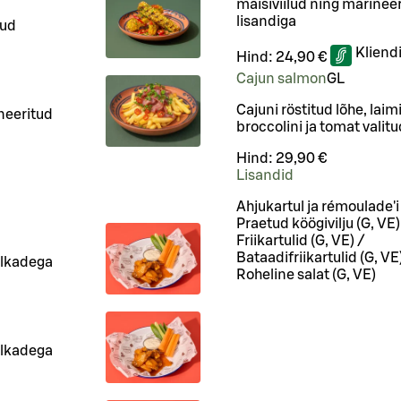
maisiviilud ning marinee
lisandiga
lud
Kliend
Hind:
24,90 €
Cajun salmon
G
L
Cajuni röstitud lõhe, laim
ineeritud
broccolini ja tomat valitu
Hind:
29,90 €
Lisandid
Ahjukartul ja rémoulade'i
Praetud köögivilju (G, VE)
Friikartulid (G, VE) /
Bataadifriikartulid (G, VE
ulkadega
Roheline salat (G, VE)
ulkadega