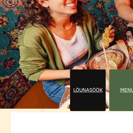
LÕUNASÖÖK
MEN