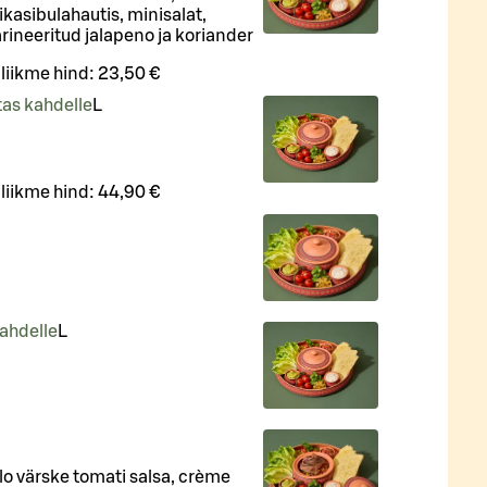
kasibulahautis, minisalat,
arineeritud jalapeno ja koriander
iliikme hind:
23,50 €
itas kahdelle
L
iliikme hind:
44,90 €
ahdelle
L
llo värske tomati salsa, crème