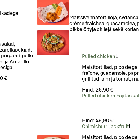
ulkadega
Maissivehnätortilloja, sydänsal
crème fraîchea, quacamolea, pa
pikkelöityjä chilejä sekä korian
 salad,
zarellapulgad,
ja porgandipulki.
Pulled chicken
L
i ja Amarillo
Maisitortillad, pico de ga
esiga
fraîche, guacamole, papri
0 €
grillitud laim ja tomat, m
Hind:
26,90 €
Pulled chicken Fajitas ka
Hind:
49,90 €
Chimichurri jackfruit
L
Maisitortillad, pico de ga