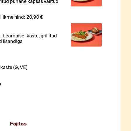
ritud punane kapsas valitud
iliikme hind:
20,90 €
i-béarnaise-kaste, grillitud
d lisandiga
 kaste (G, VE)
)
Fajitas