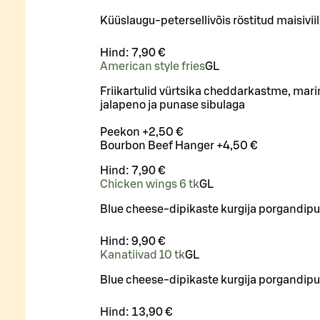
Küüslaugu-petersellivõis röstitud maisivii
Hind:
7,90 €
American style fries
G
L
Friikartulid vürtsika cheddarkastme, mar
jalapeno ja punase sibulaga
Peekon +2,50 €
Bourbon Beef Hanger +4,50 €
Hind:
7,90 €
Chicken wings 6 tk
G
L
Blue cheese-dipikaste kurgija porgandip
Hind:
9,90 €
Kanatiivad 10 tk
G
L
Blue cheese-dipikaste kurgija porgandip
Hind:
13,90 €