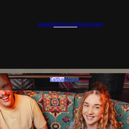
Avaleht
Restoranid
Sündmused
Esitlus
Menüü