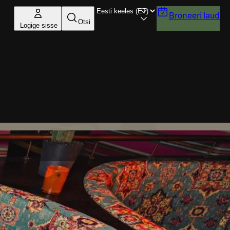
Broneeri laud
Otsi
Logige sisse