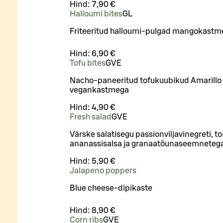
Hind:
7,90 €
Halloumi bites
G
L
Friteeritud halloumi-pulgad mangokastm
Hind:
6,90 €
Tofu bites
G
VE
Nacho-paneeritud tofukuubikud Amarillo
vegankastmega
Hind:
4,90 €
Fresh salad
G
VE
Värske salatisegu passionviljavinegreti, to
ananassisalsa ja granaatõunaseemneteg
Hind:
5,90 €
Jalapeno poppers
Blue cheese-dipikaste
Hind:
8,90 €
Corn ribs
G
VE