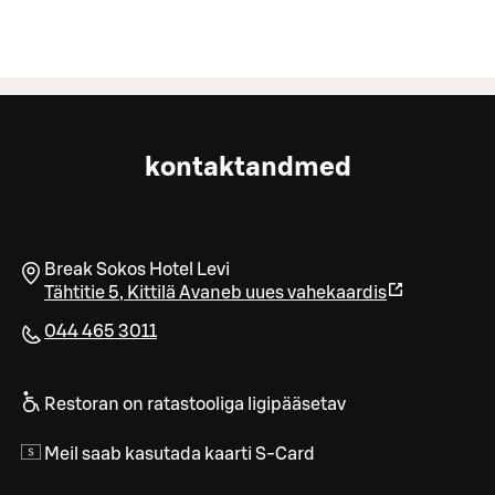
kontaktandmed
Break Sokos Hotel Levi
Tähtitie 5
,
Kittilä
Avaneb uues vahekaardis
044 465 3011
Restoran on ratastooliga ligipääsetav
Meil saab kasutada kaarti S-Card