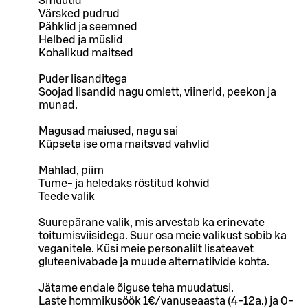
Smuutid
Värsked pudrud
Pähklid ja seemned
Helbed ja müslid
Kohalikud maitsed
Puder lisanditega
Soojad lisandid nagu omlett, viinerid, peekon ja
munad.
Magusad maiused, nagu sai
Küpseta ise oma maitsvad vahvlid
Mahlad, piim
Tume- ja heledaks röstitud kohvid
Teede valik
Suurepärane valik, mis arvestab ka erinevate
toitumisviisidega. Suur osa meie valikust sobib ka
veganitele. Küsi meie personalilt lisateavet
gluteenivabade ja muude alternatiivide kohta.
Jätame endale õiguse teha muudatusi.
Laste hommikusöök 1€/vanuseaasta (4-12a.) ja 0-