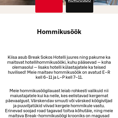
KOKOUSBUFFETIT
Hommikusöök
Kiisa asub Break Sokos Hotelli juures ning pakume ka
maitsvat hotellihommikusööki, kuhu pääsevad — koha
olemasolul — lisaks hotelli külastajatele ka teised
huvilised! Meie maitsev hommikusöök on avatud E–R
kell 6–11 ja L–P kell 7–11.
Meie hommikusöögilauast leiab rohkesti valikuid nii
maiustajatele kui ka neile, kes eelistavad kergemat
päevaalgust. Värskendav smuuti või värsked köögiviljad
ja puuviljatükid viivad kergele hommikule vastu.
Erinevad soojad road tagavad toitva kõhutäie, ning meie
maitsva Break‑hommikusöögi krooniks on magusad