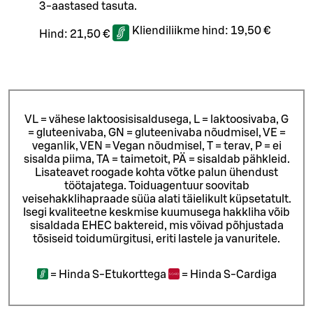
3-aastased tasuta.
Kliendiliikme hind:
19,50 €
Hind:
21,50 €
VL = vähese laktoosisisaldusega, L = laktoosivaba, G
= gluteenivaba, GN = gluteenivaba nõudmisel, VE =
veganlik, VEN = Vegan nõudmisel, T = terav, P = ei
sisalda piima, TA = taimetoit, PÄ = sisaldab pähkleid.
Lisateavet roogade kohta võtke palun ühendust
töötajatega.
Toiduagentuur soovitab
veisehakklihapraade süüa alati täielikult küpsetatult.
Isegi kvaliteetne keskmise kuumusega hakkliha võib
sisaldada EHEC baktereid, mis võivad põhjustada
tõsiseid toidumürgitusi, eriti lastele ja vanuritele.
=
Hinda S-Etukorttega
=
Hinda S-Cardiga