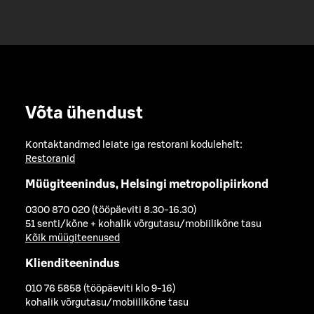
Võta ühendust
Kontaktandmed leiate iga restorani kodulehelt:
Restoranid
Müügiteenindus, Helsingi metropolipiirkond
0300 870 020 (tööpäeviti 8.30-16.30)
51 senti/kõne + kohalik võrgutasu/mobiilikõne tasu
Kõik müügiteenused
Klienditeenindus
010 76 5858 (tööpäeviti klo 9-16)
kohalik võrgutasu/mobiilikõne tasu