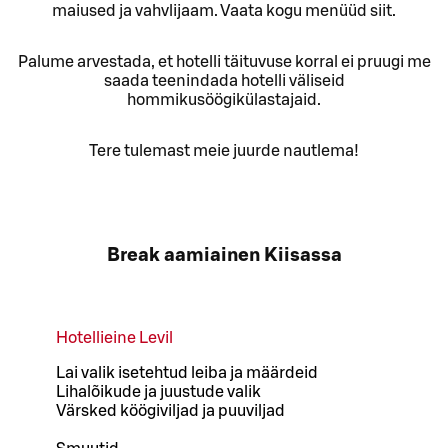
maiused ja vahvlijaam. Vaata kogu menüüd siit.
Palume arvestada, et hotelli täituvuse korral ei pruugi me
saada teenindada hotelli väliseid
hommikusöögikülastajaid.
Tere tulemast meie juurde nautlema!
Break aamiainen Kiisassa
Hotellieine Levil
Lai valik isetehtud leiba ja määrdeid
Lihalõikude ja juustude valik
Värsked köögiviljad ja puuviljad