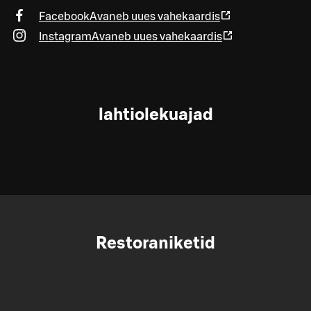
Facebook
Avaneb uues vahekaardis
Instagram
Avaneb uues vahekaardis
lahtiolekuajad
Restoraniketid