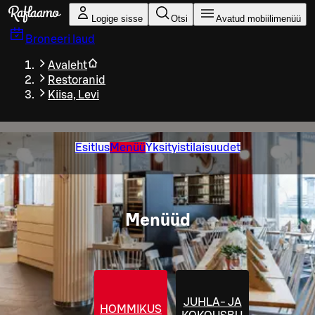
Liigu peamise sisu juurde
Logige sisse
Otsi
Avatud mobiilimenüü
Broneeri laud
Avaleht
Restoranid
Kiisa, Levi
Esitlus
Menüü
Yksityistilaisuudet
Menüüd
JUHLA- JA
HOMMIKUSÖÖK