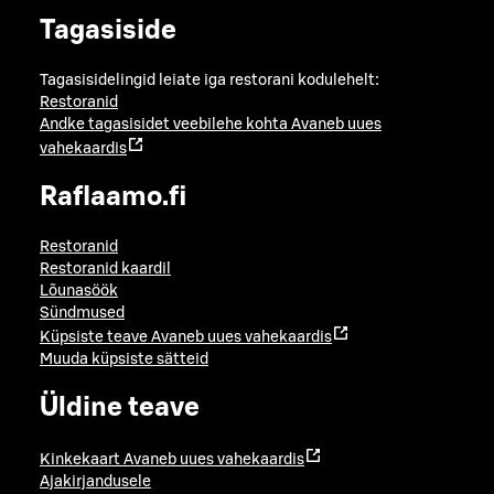
Tagasiside
Tagasisidelingid leiate iga restorani kodulehelt:
Restoranid
Andke tagasisidet veebilehe kohta
Avaneb uues
vahekaardis
Raflaamo.fi
Restoranid
Restoranid kaardil
Lõunasöök
Sündmused
Küpsiste teave
Avaneb uues vahekaardis
Muuda küpsiste sätteid
Üldine teave
Kinkekaart
Avaneb uues vahekaardis
Ajakirjandusele