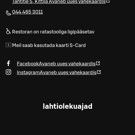
Tähtitie 5
,
Kittilä
Avaneb uues vahekaardis
044 465 3011
Restoran on ratastooliga ligipääsetav
Meil saab kasutada kaarti S-Card
Facebook
Avaneb uues vahekaardis
Instagram
Avaneb uues vahekaardis
lahtiolekuajad