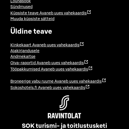
Lõunasöök
Sündmused
Küpsiste teave
Avaneb uues vahekaardis
Muuda küpsiste sätteid
Üldine teave
Kinkekaart
Avaneb uues vahekaardis
Ajakirjandusele
Andmekaitse
Oiva-raportid
Avaneb uues vahekaardis
Tööpakkumised
Avaneb uues vahekaardis
Broneerige vabu ruume
Avaneb uues vahekaardis
Sokoshotels.fi
Avaneb uues vahekaardis
SOK turismi- ja toitlustusketi