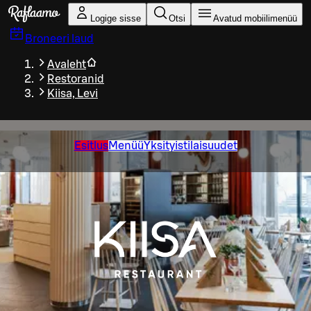
Liigu peamise sisu juurde
Logige sisse
Otsi
Avatud mobiilimenüü
Broneeri laud
Avaleht
Restoranid
Kiisa, Levi
Esitlus
Menüü
Yksityistilaisuudet