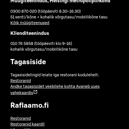
Müügiteenindus, Helsingi metropolipiirkond
0300 870 020 (tööpäeviti 8.30-16.30)
51 senti/kõne + kohalik võrgutasu/mobiilikõne tasu
Kõik müügiteenused
Klienditeenindus
010 76 5858 (tööpäeviti klo 9-16)
kohalik võrgutasu/mobiilikõne tasu
Tagasiside
Tagasisidelingid leiate iga restorani kodulehelt:
Restoranid
Andke tagasisidet veebilehe kohta
Avaneb uues
vahekaardis
Raflaamo.fi
Restoranid
Restoranid kaardil