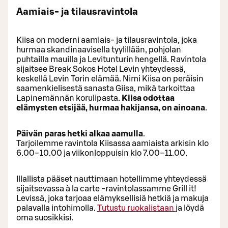
Aamiais- ja tilausravintola
Kiisa on moderni aamiais- ja tilausravintola, joka
hurmaa skandinaavisella tyylillään, pohjolan
puhtailla mauilla ja Levitunturin hengellä. Ravintola
sijaitsee Break Sokos Hotel Levin yhteydessä,
keskellä Levin Torin elämää. Nimi Kiisa on peräisin
saamenkielisestä sanasta Giisa, mikä tarkoittaa
Lapinemännän korulipasta.
Kiisa odottaa
elämysten etsijää, hurmaa hakijansa, on ainoana
.
Päivän paras hetki alkaa aamulla
.
Tarjoilemme ravintola Kiisassa aamiaista arkisin klo
6.00–10.00 ja viikonloppuisin klo 7.00–11.00.
Illallista pääset nauttimaan hotellimme yhteydessä
sijaitsevassa à la carte -ravintolassamme Grill it!
Levissä, joka tarjoaa elämyksellisiä hetkiä ja makuja
palavalla intohimolla.
Tutustu ruokalistaan
ja löydä
oma suosikkisi.