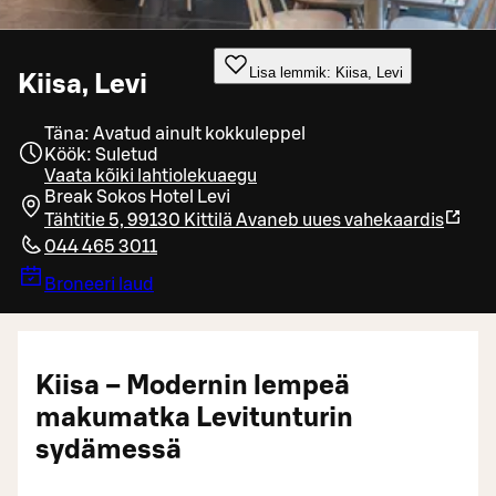
Lisa lemmik: Kiisa, Levi
Kiisa, Levi
Täna: Avatud ainult kokkuleppel
Köök: Suletud
Vaata kõiki lahtiolekuaegu
Break Sokos Hotel Levi
Tähtitie 5, 99130 Kittilä
Avaneb uues vahekaardis
044 465 3011
Broneeri laud
Kiisa – Modernin lempeä
makumatka Levitunturin
sydämessä