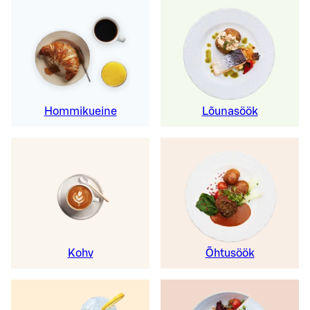
Hommikueine
Lõunasöök
Kohv
Õhtusöök