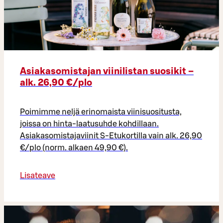
Asiakasomistajan viinilistan suosikit –
alk. 26,90 €/plo​
Poimimme neljä erinomaista viinisuositusta,
joissa on hinta-laatusuhde kohdillaan.
Asiakasomistajaviinit S-Etukortilla vain alk. 26,90
€/plo (norm. alkaen 49,90 €).
Lisateave