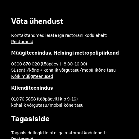
Võta ühendust
Kontaktandmed leiate iga restorani kodulehelt:
Restoranid
Müügiteenindus, Helsingi metropolipiirkond
0300 870 020 (tööpäeviti 8.30-16.30)
51 senti/kõne + kohalik võrgutasu/mobiilikõne tasu
Kõik müügiteenused
Klienditeenindus
010 76 5858 (tööpäeviti klo 9-16)
kohalik võrgutasu/mobiilikõne tasu
Tagasiside
Tagasisidelingid leiate iga restorani kodulehelt: