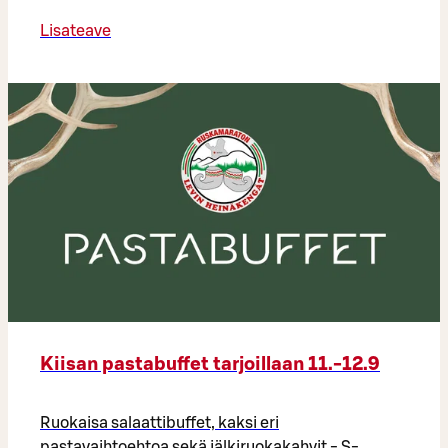
Lisateave
Kiisan pastabuffet tarjoillaan 11.-12.9
Ruokaisa salaattibuffet, kaksi eri
pastavaihtoehtoa sekä jälkiruokakahvit - S-