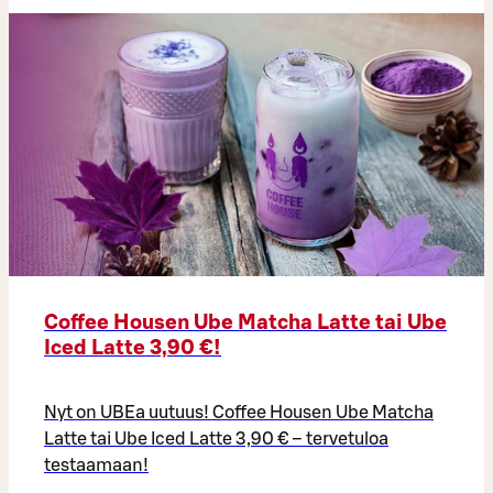
Coffee Housen Ube Matcha Latte tai Ube
Iced Latte 3,90 €!
Nyt on UBEa uutuus! Coffee Housen Ube Matcha
Latte tai Ube Iced Latte 3,90 € – tervetuloa
testaamaan!