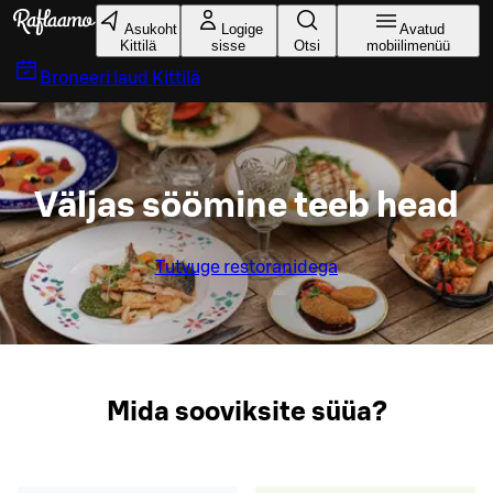
Liigu peamise sisu juurde
Asukoht
Logige
Avatud
Kittilä
sisse
Otsi
mobiilimenüü
Broneeri laud
Kittilä
Väljas söömine teeb head
Tutvuge restoranidega
Mida sooviksite süüa?