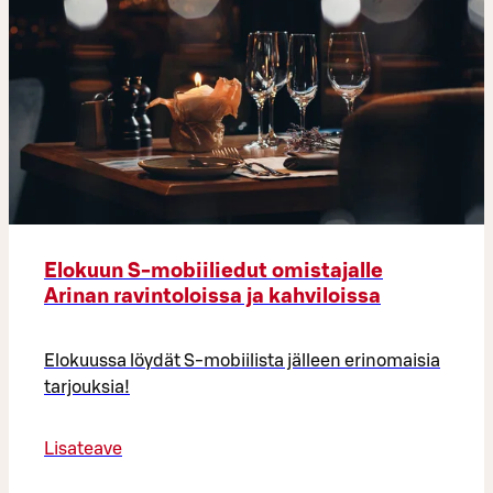
Elokuun S-mobiiliedut omistajalle
Arinan ravintoloissa ja kahviloissa
Elokuussa löydät S-mobiilista jälleen erinomaisia
tarjouksia!
Lisateave