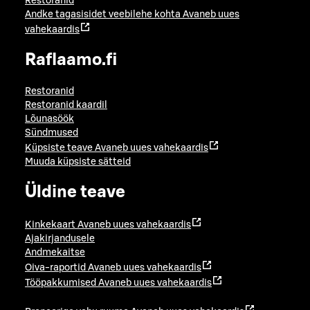
Restoranid
Andke tagasisidet veebilehe kohta
Avaneb uues
vahekaardis
Raflaamo.fi
Restoranid
Restoranid kaardil
Lõunasöök
Sündmused
Küpsiste teave
Avaneb uues vahekaardis
Muuda küpsiste sätteid
Üldine teave
Kinkekaart
Avaneb uues vahekaardis
Ajakirjandusele
Andmekaitse
Oiva-raportid
Avaneb uues vahekaardis
Tööpakkumised
Avaneb uues vahekaardis