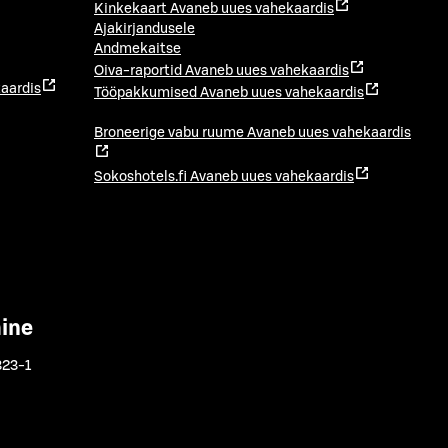
Kinkekaart
Avaneb uues vahekaardis
Ajakirjandusele
Andmekaitse
Oiva-raportid
Avaneb uues vahekaardis
aardis
Tööpakkumised
Avaneb uues vahekaardis
Broneerige vabu ruume
Avaneb uues vahekaardis
Sokoshotels.fi
Avaneb uues vahekaardis
mine
323-1