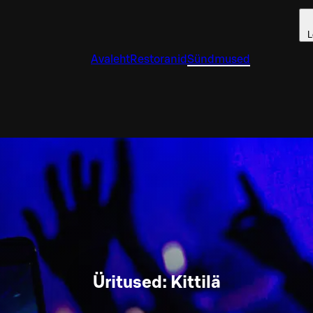
L
Avaleht
Restoranid
Sündmused
Üritused: Kittilä