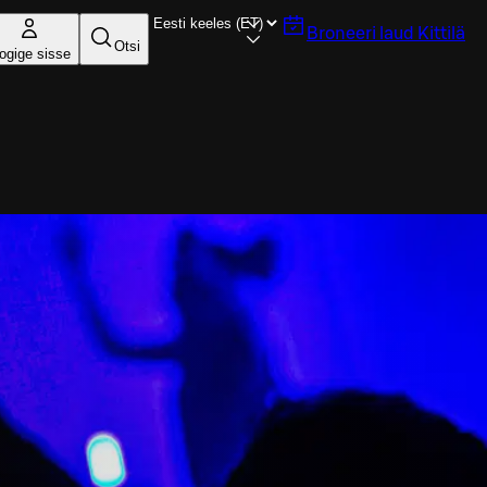
Broneeri laud
Kittilä
Otsi
ogige sisse