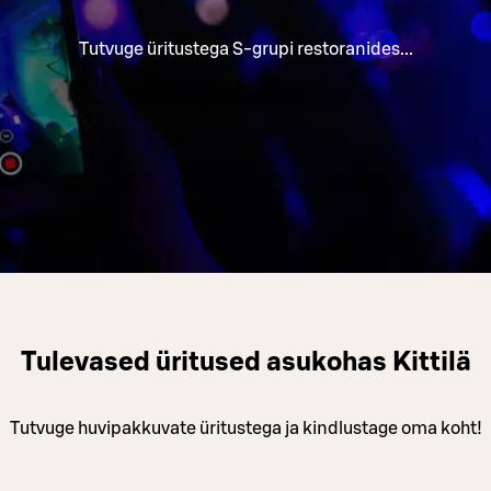
Tutvuge üritustega S-grupi restoranides...
Tulevased üritused asukohas Kittilä
Tutvuge huvipakkuvate üritustega ja kindlustage oma koht!