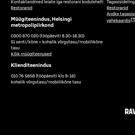
Kontaktandmed leiate iga restorani kodulehelt:
Tagasisideling
Restoranid
Restoranid
Andke tagasis
Müügiteenindus, Helsingi
vahekaardis
metropolipiirkond
0300 870 020 (tööpäeviti 8.30-16.30)
51 senti/kõne + kohalik võrgutasu/mobiilikõne
tasu
Kõik müügiteenused
Klienditeenindus
010 76 5858 (tööpäeviti klo 9-16)
kohalik võrgutasu/mobiilikõne tasu