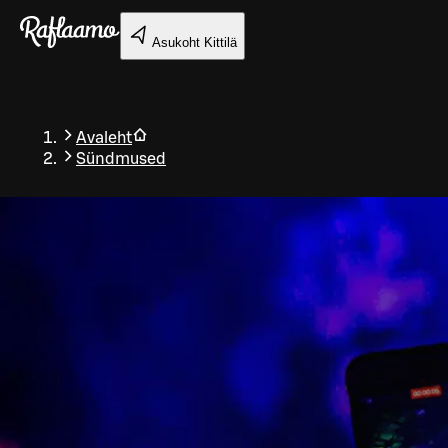
Liigu peamise sisu juurde
Asukoht
Kittilä
Avaleht
Sündmused