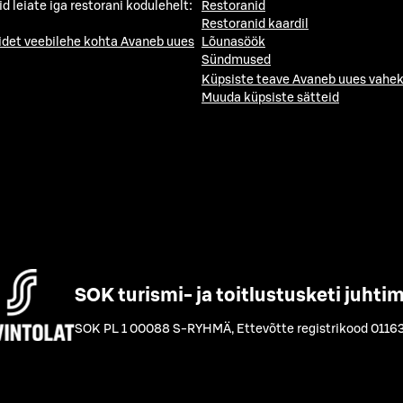
id leiate iga restorani kodulehelt:
Restoranid
Restoranid kaardil
idet veebilehe kohta
Avaneb uues
Lõunasöök
Sündmused
Küpsiste teave
Avaneb uues vahek
Muuda küpsiste sätteid
SOK turismi- ja toitlustusketi juhti
SOK PL 1 00088 S-RYHMÄ
,
Ettevõtte registrikood 0116