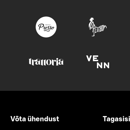
Võta ühendust
Tagasis