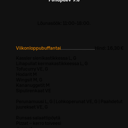
Lõunasöök: 11:00-18:00.
Viikonloppubuffantai
Hind:
16,30 €
Kassler sienikastikkessa L, G
Lihapullat kermakastikkeessa L, G
Tofucurry VE, G
Hodarit M
Wingsit M, G
Kananuggetit M
Sipulirenkaat VE
Perunamuusi L, G | Lohkoperunat VE, G | Paahdetut
juurekset VE, G
Runsas salaattipöytä
Pizzat – kerro toiveesi