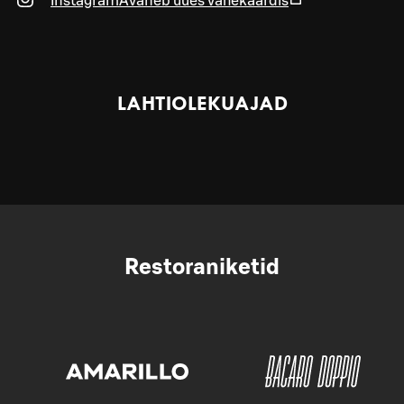
Instagram
Avaneb uues vahekaardis
LAHTIOLEKUAJAD
Restoraniketid