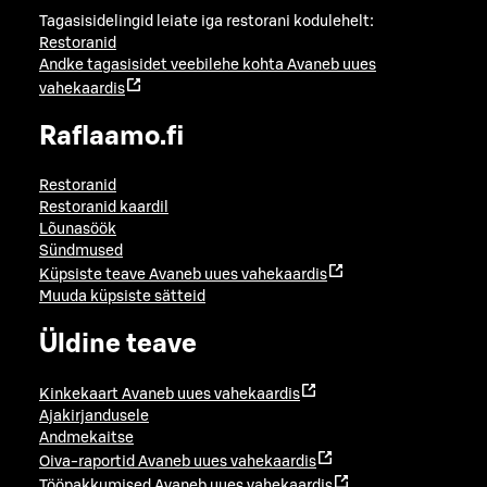
Tagasisidelingid leiate iga restorani kodulehelt:
Restoranid
Andke tagasisidet veebilehe kohta
Avaneb uues
vahekaardis
Raflaamo.fi
Restoranid
Restoranid kaardil
Lõunasöök
Sündmused
Küpsiste teave
Avaneb uues vahekaardis
Muuda küpsiste sätteid
Üldine teave
Kinkekaart
Avaneb uues vahekaardis
Ajakirjandusele
Andmekaitse
Oiva-raportid
Avaneb uues vahekaardis
Tööpakkumised
Avaneb uues vahekaardis