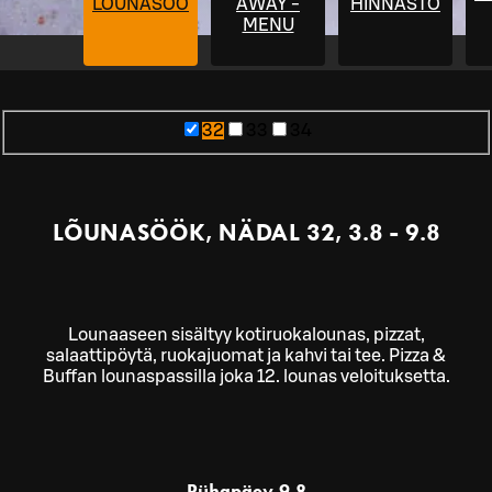
LÕUNASÖÖK
AWAY -
HINNASTO
MENU
32
33
34
LÕUNASÖÖK, NÄDAL 32, 3.8 - 9.8
Lounaaseen sisältyy kotiruokalounas, pizzat,
salaattipöytä, ruokajuomat ja kahvi tai tee. Pizza &
Buffan lounaspassilla joka 12. lounas veloituksetta.
Pühapäev
9.8