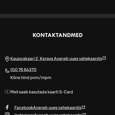
KONTAKTANDMED
Kauppakaari 2
,
Kerava
Avaneb uues vahekaardis
010 76 64370
Kõne hind pvm/mpm
Meil saab kasutada kaarti S-Card
Facebook
Avaneb uues vahekaardis