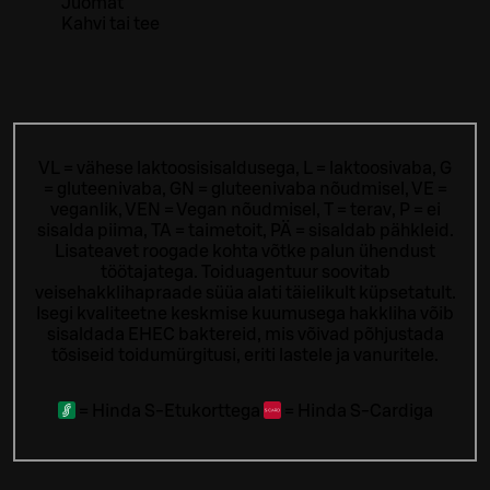
Juomat
Kahvi tai tee
VL = vähese laktoosisisaldusega, L = laktoosivaba, G
= gluteenivaba, GN = gluteenivaba nõudmisel, VE =
veganlik, VEN = Vegan nõudmisel, T = terav, P = ei
sisalda piima, TA = taimetoit, PÄ = sisaldab pähkleid.
Lisateavet roogade kohta võtke palun ühendust
töötajatega.
Toiduagentuur soovitab
veisehakklihapraade süüa alati täielikult küpsetatult.
Isegi kvaliteetne keskmise kuumusega hakkliha võib
sisaldada EHEC baktereid, mis võivad põhjustada
tõsiseid toidumürgitusi, eriti lastele ja vanuritele.
=
Hinda S-Etukorttega
=
Hinda S-Cardiga