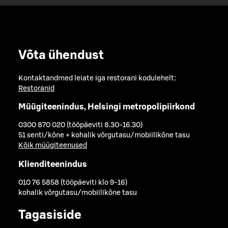
Võta ühendust
Kontaktandmed leiate iga restorani kodulehelt:
Restoranid
Müügiteenindus, Helsingi metropolipiirkond
0300 870 020 (tööpäeviti 8.30-16.30)
51 senti/kõne + kohalik võrgutasu/mobiilikõne tasu
Kõik müügiteenused
Klienditeenindus
010 76 5858 (tööpäeviti klo 9-16)
kohalik võrgutasu/mobiilikõne tasu
Tagasiside