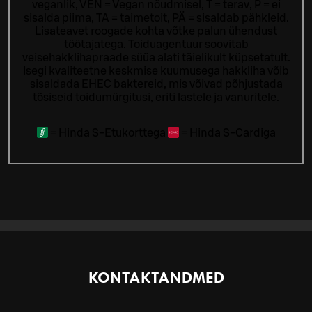
veganlik, VEN = Vegan nõudmisel, T = terav, P = ei
sisalda piima, TA = taimetoit, PÄ = sisaldab pähkleid.
Lisateavet roogade kohta võtke palun ühendust
töötajatega.
Toiduagentuur soovitab
veisehakklihapraade süüa alati täielikult küpsetatult.
Isegi kvaliteetne keskmise kuumusega hakkliha võib
sisaldada EHEC baktereid, mis võivad põhjustada
tõsiseid toidumürgitusi, eriti lastele ja vanuritele.
=
Hinda S-Etukorttega
=
Hinda S-Cardiga
KONTAKTANDMED