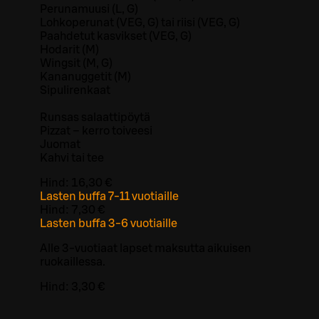
Perunamuusi (L, G)
Lohkoperunat (VEG, G) tai riisi (VEG, G)
Paahdetut kasvikset (VEG, G)
Hodarit (M)
Wingsit (M, G)
Kananuggetit (M)
Sipulirenkaat
Runsas salaattipöytä
Pizzat – kerro toiveesi
Juomat
Kahvi tai tee
Hind:
16,30 €
Lasten buffa 7-11 vuotiaille
Hind:
7,30 €
Lasten buffa 3-6 vuotiaille
Alle 3-vuotiaat lapset maksutta aikuisen
ruokaillessa.
Hind:
3,30 €