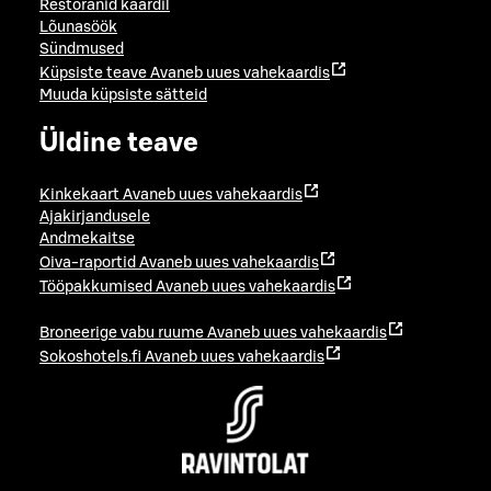
Restoranid kaardil
Lõunasöök
Sündmused
Küpsiste teave
Avaneb uues vahekaardis
Muuda küpsiste sätteid
Üldine teave
Kinkekaart
Avaneb uues vahekaardis
Ajakirjandusele
Andmekaitse
Oiva-raportid
Avaneb uues vahekaardis
Tööpakkumised
Avaneb uues vahekaardis
Broneerige vabu ruume
Avaneb uues vahekaardis
Sokoshotels.fi
Avaneb uues vahekaardis