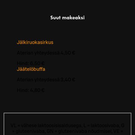
Suut makeaksi
Jälkiruokasirkus
Aterian yhteydessä 4,50 €
Hind:
6,50 €
Jäätelöbuffa
Aterian yhteydessä 3,40 €
Hind:
4,80 €
VL = vähese laktoosisisaldusega, L = laktoosivaba, G
= gluteenivaba, GN = gluteenivaba nõudmisel, VE =