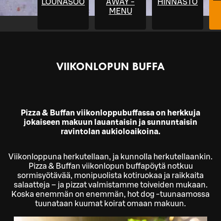
LÕUNASÖÖK
AWAY -
HINNASTO
MENU
VIIKONLOPUN BUFFA
Pizza & Buffan viikonloppubuffassa on herkkuja
jokaiseen makuun lauantaisin ja sunnuntaisin
ravintolan aukioloaikoina.
Viikonloppuna herkutellaan, ja kunnolla herkutellaankin.
Pizza & Buffan viikonlopun buffapöytä notkuu
sormisyötävää, monipuolista kotiruokaa ja raikkaita
salaatteja – ja pizzat valmistamme toiveiden mukaan.
Koska enemmän on enemmän, hot dog -tuunaamossa
tuunataan kuumat koirat omaan makuun.