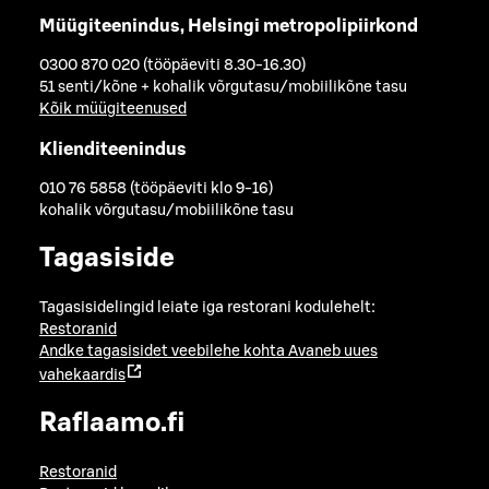
Müügiteenindus, Helsingi metropolipiirkond
0300 870 020 (tööpäeviti 8.30-16.30)
51 senti/kõne + kohalik võrgutasu/mobiilikõne tasu
Kõik müügiteenused
Klienditeenindus
010 76 5858 (tööpäeviti klo 9-16)
kohalik võrgutasu/mobiilikõne tasu
Tagasiside
Tagasisidelingid leiate iga restorani kodulehelt:
Restoranid
Andke tagasisidet veebilehe kohta
Avaneb uues
vahekaardis
Raflaamo.fi
Restoranid