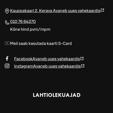
Kauppakaari 2
,
Kerava
Avaneb uues vahekaardis
010 76 64370
Kõne hind pvm/mpm
Meil saab kasutada kaarti S-Card
Facebook
Avaneb uues vahekaardis
Instagram
Avaneb uues vahekaardis
LAHTIOLEKUAJAD