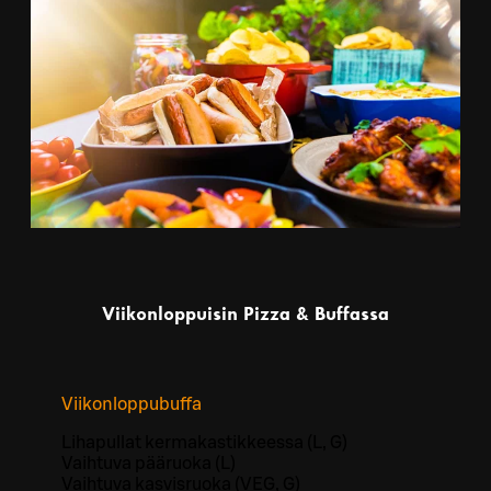
Viikonloppuisin Pizza & Buffassa
Viikonloppubuffa
Lihapullat kermakastikkeessa (L, G)
Vaihtuva pääruoka (L)
Vaihtuva kasvisruoka (VEG, G)