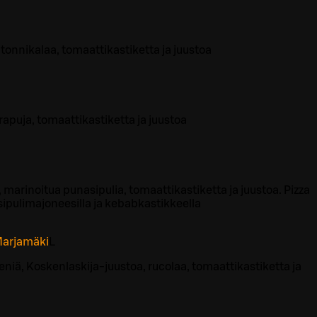
tonnikalaa, tomaattikastiketta ja juustoa
apuja, tomaattikastiketta ja juustoa
 marinoitua punasipulia, tomaattikastiketta ja juustoa. Pizza
ipulimajoneesilla ja kebabkastikkeella
 Marjamäki
L
eniä, Koskenlaskija-juustoa, rucolaa, tomaattikastiketta ja