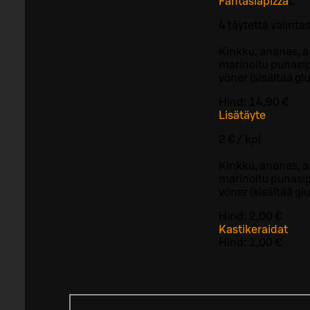
Fantasiapizza
L
4 täytettä valinta
Kinkku, ananas, a
marinoitu punasipu
vöner (sisältää glu
Hind:
14,90 €
Lisätäyte
2 € / kpl
Kinkku, ananas, a
marinoitu punasipu
vöner (sisältää glu
Hind:
2,00 €
Kastikeraidat
Hind:
1,00 €