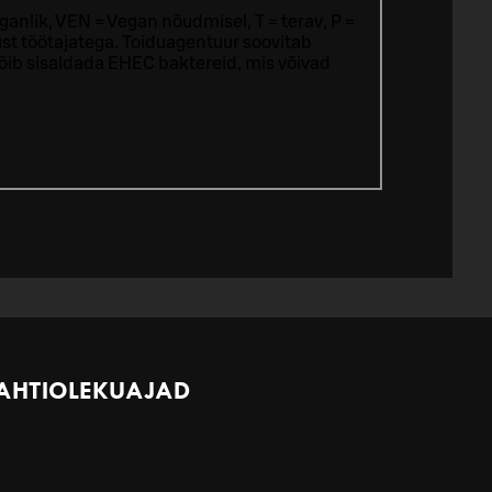
ganlik, VEN = Vegan nõudmisel, T = terav, P =
st töötajatega.
Toiduagentuur soovitab
võib sisaldada EHEC baktereid, mis võivad
AHTIOLEKUAJAD