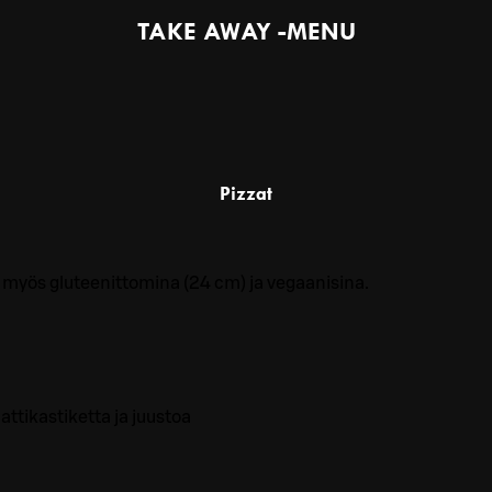
TAKE AWAY -MENU
Pizzat
m) myös gluteenittomina (24 cm) ja vegaanisina.
ttikastiketta ja juustoa