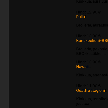
Kinkkua, aurajuus
Hind:
12,90 €
Pollo
L
Broileria, aurajuu
Hind:
13,90 €
Kana-pekoni-BB
Broileria, pekonia
BBQ-kastikkeilla
Hind:
13,90 €
Hawaii
L
Kinkkua, ananasta
Hind:
11,90 €
Quattro stagioni
L
Kinkkua, tonnikala
juustoa