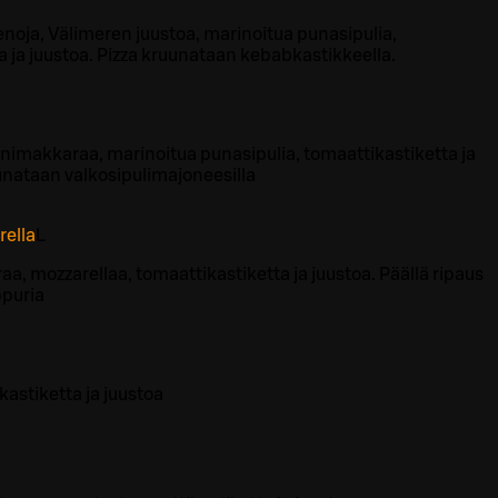
enoja, Välimeren juustoa, marinoitua punasipulia,
a ja juustoa. Pizza kruunataan kebabkastikkeella.
imakkaraa, marinoitua punasipulia, tomaattikastiketta ja
uunataan valkosipulimajoneesilla
ella
L
, mozzarellaa, tomaattikastiketta ja juustoa. Päällä ripaus
ppuria
kastiketta ja juustoa