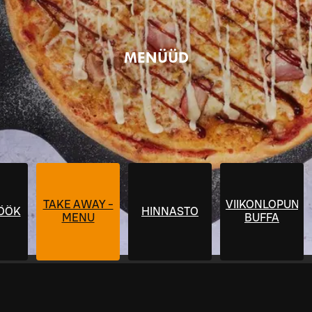
MENÜÜD
TAKE AWAY -
VIIKONLOPUN
ÖÖK
HINNASTO
MENU
BUFFA