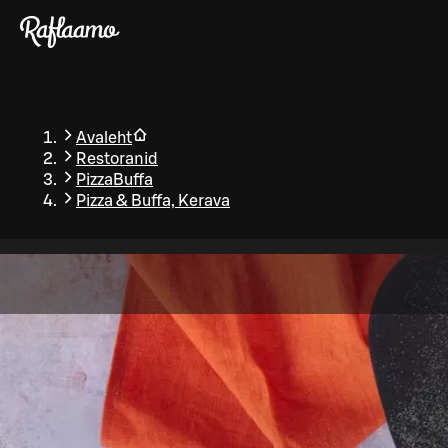
Liigu peamise sisu juurde
Avaleht
Restoranid
PizzaBuffa
Pizza & Buffa, Kerava