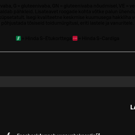
ivaba, G = gluteenivaba, GN = gluteenivaba nõudmisel, VE = ve
sisaldab pähkleid. Lisateavet roogade kohta võtke palun ühendu
t küpsetatult. Isegi kvaliteetne keskmise kuumusega hakkliha 
põhjustada tõsiseid toidumürgitusi, eriti lastele ja vanuritele.
=
Hinda S-Etukorttega
=
Hinda S-Cardiga
L