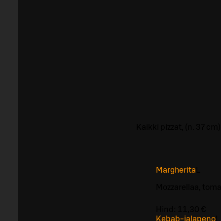
Kaikki pizzat, (n. 37 c
Margherita
L
Mozzarellaa, tomaa
Hind:
11,30 €
Kebab-jalapeno
L