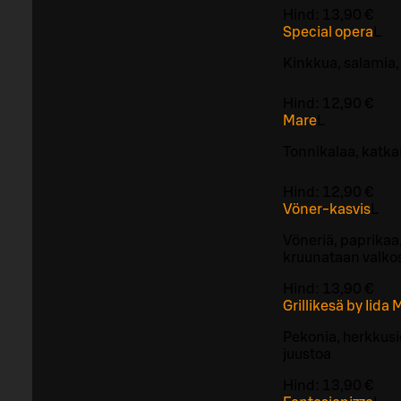
Hind:
13,90 €
Special opera
L
Kinkkua, salamia, 
Hind:
12,90 €
Mare
L
Tonnikalaa, katkar
Hind:
12,90 €
Vöner-kasvis
L
Vöneriä, paprikaa,
kruunataan valkos
Hind:
13,90 €
Grillikesä by Iida
Pekonia, herkkusi
juustoa
Hind:
13,90 €