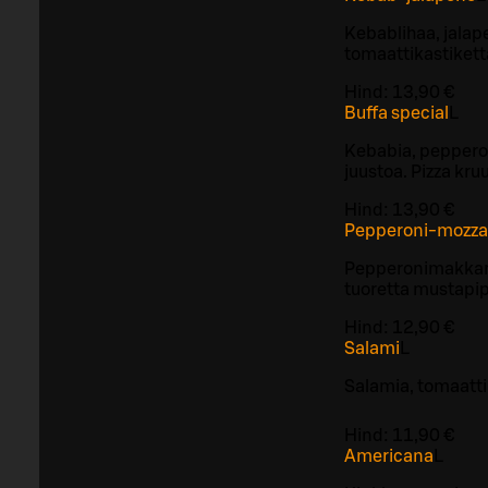
Kebablihaa, jalap
tomaattikastikett
Hind:
13,90 €
Buffa special
L
Kebabia, pepperon
juustoa. Pizza kr
Hind:
13,90 €
Pepperoni-mozzar
Pepperonimakkaraa
tuoretta mustapi
Hind:
12,90 €
Salami
L
Salamia, tomaatti
Hind:
11,90 €
Americana
L