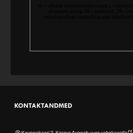
VL = vähese laktoosisisaldusega, L = laktoos
ei sisalda piima, TA = taimetoit, PÄ = 
veisehakklihapraade süüa alati täielikul
KONTAKTANDMED