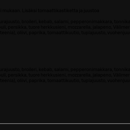
si mukaan. Lisäksi tomaattikastiketta ja juustoa
urajuusto, broileri, kebab, salami, pepperonimakkara, tonnika
li, persikka, tuore herkkusieni, mozzarella, jalapeno, Välimere
teenia), oliivi, paprika, tomaattikuutio, tuplajuusto, vuohenjuu
urajuusto, broileri, kebab, salami, pepperonimakkara, tonnika
li, persikka, tuore herkkusieni, mozzarella, jalapeno, Välimere
teenia), oliivi, paprika, tomaattikuutio, tuplajuusto, vuohenjuu