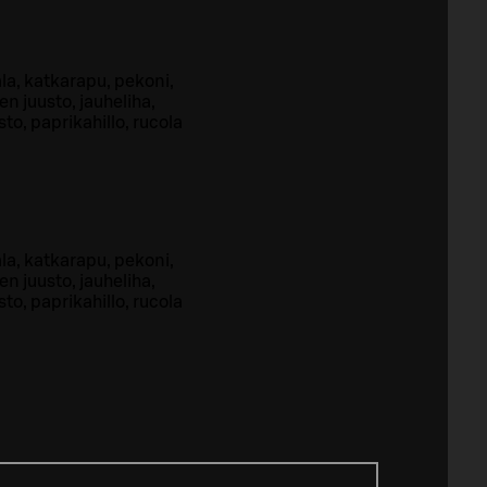
la, katkarapu, pekoni,
n juusto, jauheliha,
sto, paprikahillo, rucola
la, katkarapu, pekoni,
n juusto, jauheliha,
sto, paprikahillo, rucola