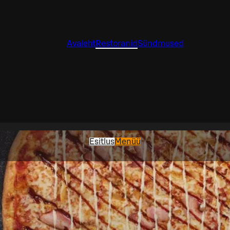
Avaleht
Restoranid
Sündmused
Esitlus
Menüü