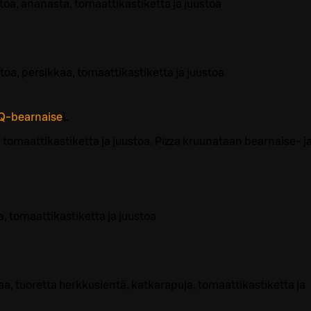
toa, ananasta, tomaattikastiketta ja juustoa
stoa, persikkaa, tomaattikastiketta ja juustoa
Q-bearnaise
L
, tomaattikastiketta ja juustoa. Pizza kruunataan bearnaise- j
, tomaattikastiketta ja juustoa
a, tuoretta herkkusientä, katkarapuja, tomaattikastiketta ja