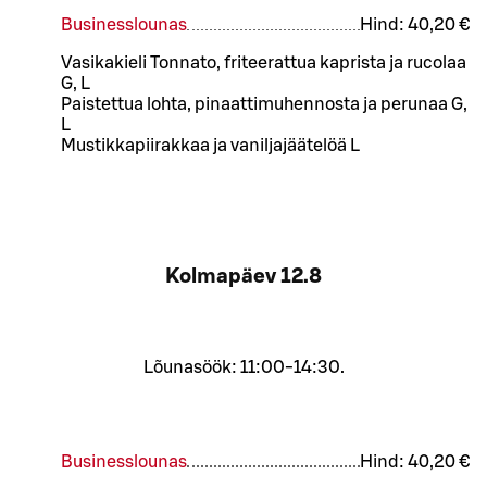
Businesslounas
Hind:
40,20 €
Vasikakieli Tonnato, friteerattua kaprista ja rucolaa
G, L
Paistettua lohta, pinaattimuhennosta ja perunaa G,
L
Mustikkapiirakkaa ja vaniljajäätelöä L
Kolmapäev
12.8
Lõunasöök: 11:00-14:30.
Businesslounas
Hind:
40,20 €