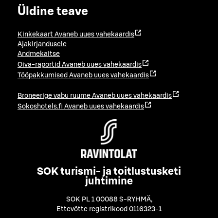
Üldine teave
Kinkekaart
Avaneb uues vahekaardis
Ajakirjandusele
Andmekaitse
Oiva-raportid
Avaneb uues vahekaardis
Tööpakkumised
Avaneb uues vahekaardis
Broneerige vabu ruume
Avaneb uues vahekaardis
Sokoshotels.fi
Avaneb uues vahekaardis
SOK turismi- ja toitlustusketi
juhtimine
SOK PL 1 00088 S-RYHMÄ
,
Ettevõtte registrikood 0116323-1