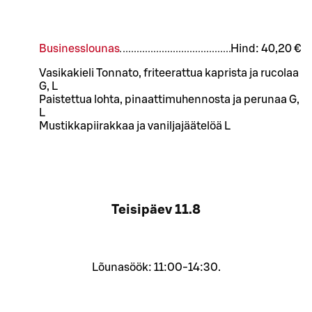
Businesslounas
Hind:
40,20 €
Vasikakieli Tonnato, friteerattua kaprista ja rucolaa
G, L
Paistettua lohta, pinaattimuhennosta ja perunaa G,
L
Mustikkapiirakkaa ja vaniljajäätelöä L
Teisipäev
11.8
Lõunasöök: 11:00-14:30.