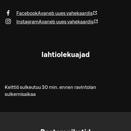
Facebook
Avaneb uues vahekaardis
Instagram
Avaneb uues vahekaardis
lahtiolekuajad
Keittiö sulkeutuu 30 min. ennen ravintolan
sulkemisaikaa