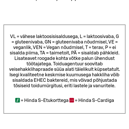
VL = vähese laktoosisisaldusega, L = laktoosivaba, G
= gluteenivaba, GN = gluteenivaba nõudmisel, VE =
veganlik, VEN = Vegan nõudmisel, T = terav, P = ei
sisalda piima, TA = taimetoit, PÄ = sisaldab pähkleid.
Lisateavet roogade kohta võtke palun ühendust
töötajatega.
Toiduagentuur soovitab
veisehakklihapraade süüa alati täielikult küpsetatult.
Isegi kvaliteetne keskmise kuumusega hakkliha võib
sisaldada EHEC baktereid, mis võivad põhjustada
tõsiseid toidumürgitusi, eriti lastele ja vanuritele.
=
Hinda S-Etukorttega
=
Hinda S-Cardiga