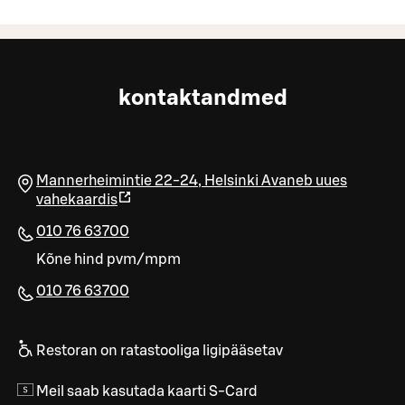
kontaktandmed
Mannerheimintie 22-24
,
Helsinki
Avaneb uues
vahekaardis
010 76 63700
Kõne hind pvm/mpm
010 76 63700​
Restoran on ratastooliga ligipääsetav
Meil saab kasutada kaarti S-Card