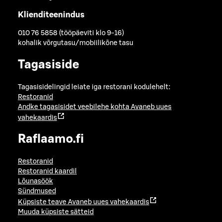
Klienditeenindus
010 76 5858 (tööpäeviti klo 9-16)
kohalik võrgutasu/mobiilikõne tasu
Tagasiside
Tagasisidelingid leiate iga restorani kodulehelt:
Restoranid
Andke tagasisidet veebilehe kohta
Avaneb uues
vahekaardis
Raflaamo.fi
Restoranid
Restoranid kaardil
Lõunasöök
Sündmused
Küpsiste teave
Avaneb uues vahekaardis
Muuda küpsiste sätteid