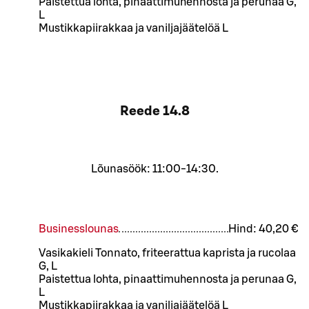
Paistettua lohta, pinaattimuhennosta ja perunaa G,
L
Mustikkapiirakkaa ja vaniljajäätelöä L
Reede
14.8
Lõunasöök: 11:00-14:30.
Businesslounas
Hind:
40,20 €
Vasikakieli Tonnato, friteerattua kaprista ja rucolaa
G, L
Paistettua lohta, pinaattimuhennosta ja perunaa G,
L
Mustikkapiirakkaa ja vaniljajäätelöä L