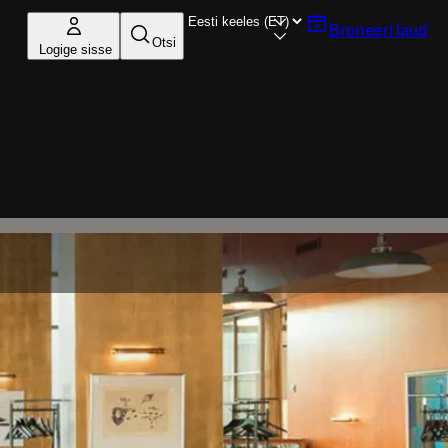
Broneeri laud
Otsi
Logige sisse