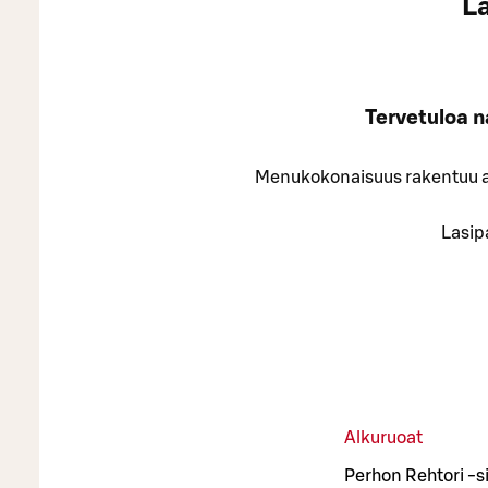
La
Tervetuloa n
Menukokonaisuus rakentuu alk
Lasip
Alkuruoat
Perhon Rehtori -si