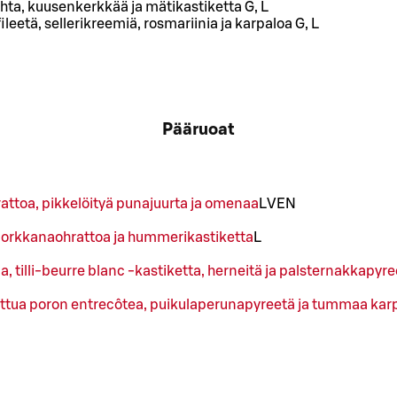
ohta, kuusenkerkkää ja mätikastiketta G, L
leetä, sellerikreemiä, rosmariinia ja karpaloa G, L
Pääruoat
ttoa, pikkelöityä punajuurta ja omenaa
L
VEN
, porkkanaohrattoa ja hummerikastiketta
L
, tilli-beurre blanc -kastiketta, herneitä ja palsternakkapyre
ttua poron entrecôtea, puikulaperunapyreetä ja tummaa karp