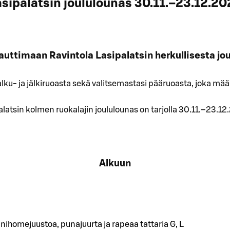
sipalatsin joululounas 30.11.–23.12.2
auttimaan Ravintola Lasipalatsin herkullisesta jo
u- ja jälkiruoasta sekä valitsemastasi pääruoasta, joka mä
alatsin kolmen ruokalajin joululounas on tarjolla 30.11.–23.12
Alkuun
nihomejuustoa, punajuurta ja rapeaa tattaria G, L