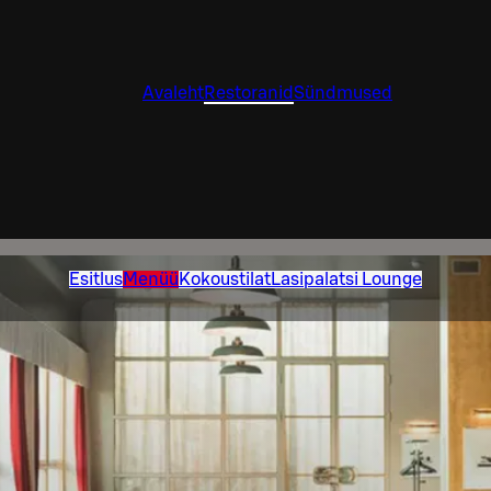
Avaleht
Restoranid
Sündmused
Esitlus
Menüü
Kokoustilat
Lasipalatsi Lounge