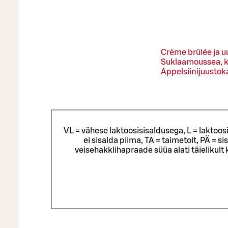
Crème brûlée ja 
Suklaamoussea, k
Appelsiinijuusto
VL = vähese laktoosisisaldusega, L = laktoos
ei sisalda piima, TA = taimetoit, PÄ = 
veisehakklihapraade süüa alati täielikul