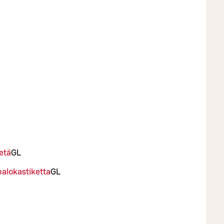
etä
G
L
alokastiketta
G
L