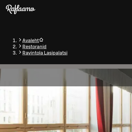
Liigu peamise sisu juurde
Avaleht
Restoranid
Ravintola Lasipalatsi