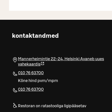
kontaktandmed
Mannerheimintie 22-24
,
Helsinki
Avaneb uues
vahekaardis
010 76 63700
Kõne hind pvm/mpm
010 76 63700​
Restoran on ratastooliga ligipääsetav