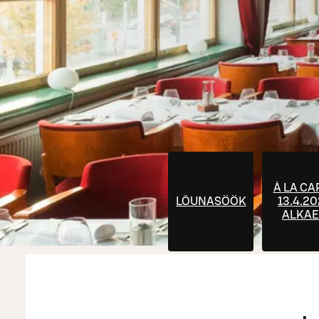
À LA CA
LÕUNASÖÖK
13.4.2
ALKA