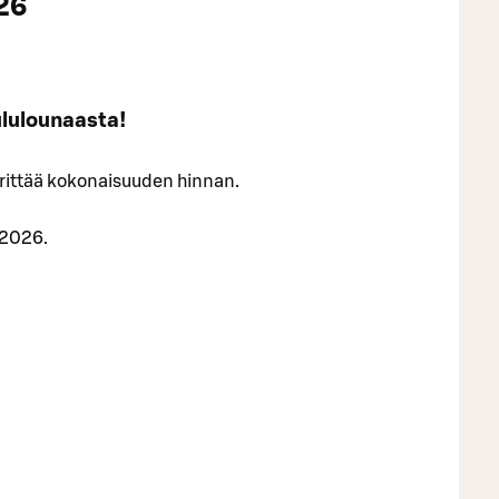
026
ululounaasta!
ärittää kokonaisuuden hinnan.
.2026.