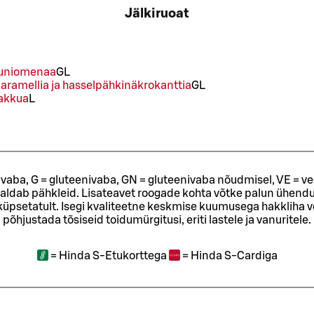
Jälkiruoat
uuniomenaa
G
L
aramellia ja hasselpähkinäkrokanttia
G
L
kakkua
L
ivaba, G = gluteenivaba, GN = gluteenivaba nõudmisel, VE = ve
sisaldab pähkleid. Lisateavet roogade kohta võtke palun ühendu
t küpsetatult. Isegi kvaliteetne keskmise kuumusega hakkliha 
põhjustada tõsiseid toidumürgitusi, eriti lastele ja vanuritele.
=
Hinda S-Etukorttega
=
Hinda S-Cardiga