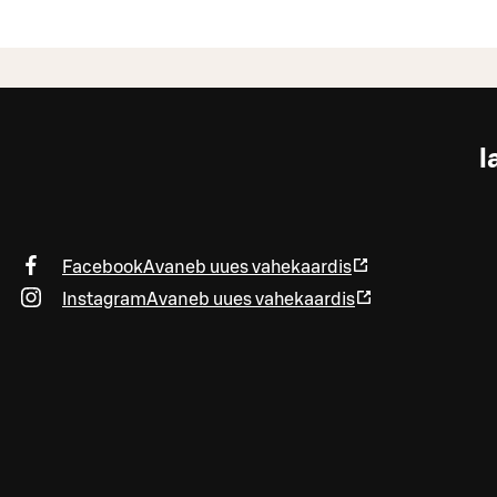
l
Facebook
Avaneb uues vahekaardis
Instagram
Avaneb uues vahekaardis