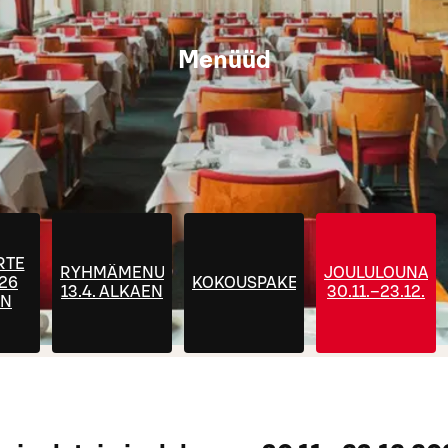
Menüüd
RTE
RYHMÄMENUT
JOULULOUNAS
026
KOKOUSPAKETIT
13.4. ALKAEN
30.11.–23.12.
EN