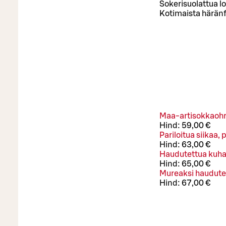
Sokerisuolattua l
Kotimaista häränfi
Maa-artisokkaohra
Hind:
59,00 €
Pariloitua siikaa
Hind:
63,00 €
Haudutettua kuhaa
Hind:
65,00 €
Mureaksi haudute
Hind:
67,00 €