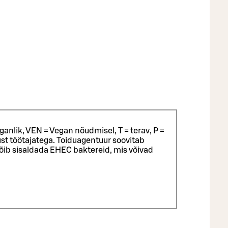
ganlik, VEN = Vegan nõudmisel, T = terav, P =
st töötajatega.
Toiduagentuur soovitab
võib sisaldada EHEC baktereid, mis võivad