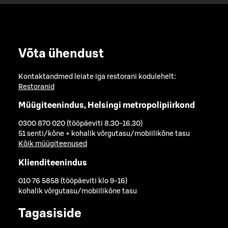
Võta ühendust
Kontaktandmed leiate iga restorani kodulehelt:
Restoranid
Müügiteenindus, Helsingi metropolipiirkond
0300 870 020 (tööpäeviti 8.30-16.30)
51 senti/kõne + kohalik võrgutasu/mobiilikõne tasu
Kõik müügiteenused
Klienditeenindus
010 76 5858 (tööpäeviti klo 9-16)
kohalik võrgutasu/mobiilikõne tasu
Tagasiside