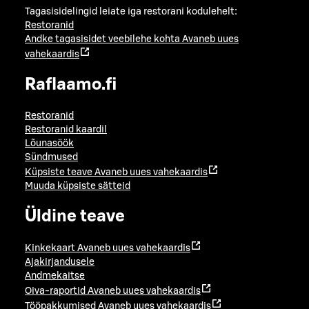
Tagasisidelingid leiate iga restorani kodulehelt:
Restoranid
Andke tagasisidet veebilehe kohta
Avaneb uues
vahekaardis
Raflaamo.fi
Restoranid
Restoranid kaardil
Lõunasöök
Sündmused
Küpsiste teave
Avaneb uues vahekaardis
Muuda küpsiste sätteid
Üldine teave
Kinkekaart
Avaneb uues vahekaardis
Ajakirjandusele
Andmekaitse
Oiva-raportid
Avaneb uues vahekaardis
Tööpakkumised
Avaneb uues vahekaardis