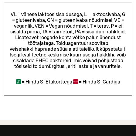
VL = vähese laktoosisisaldusega, L = laktoosivaba, G
= gluteenivaba, GN = gluteenivaba nõudmisel, VE =
veganlik, VEN = Vegan nõudmisel, T = terav, P = ei
sisalda piima, TA = taimetoit, PÄ = sisaldab pähkleid.
Lisateavet roogade kohta võtke palun ühendust
töötajatega.
Toiduagentuur soovitab
veisehakklihapraade süüa alati täielikult küpsetatult.
Isegi kvaliteetne keskmise kuumusega hakkliha võib
sisaldada EHEC baktereid, mis võivad põhjustada
tõsiseid toidumürgitusi, eriti lastele ja vanuritele.
=
Hinda S-Etukorttega
=
Hinda S-Cardiga