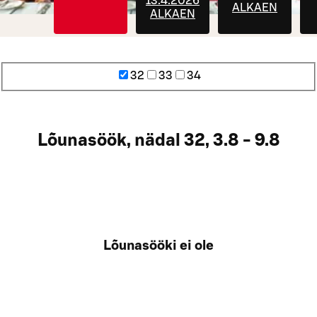
13.4.2026
ALKAEN
ALKAEN
32
33
34
Lõunasöök, nädal 32, 3.8 - 9.8
Lõunasööki ei ole