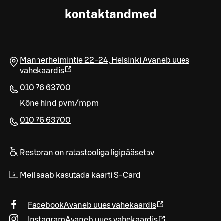
kontaktandmed
Mannerheimintie 22-24
,
Helsinki
Avaneb uues
vahekaardis
010 76 63700
Kõne hind pvm/mpm
010 76 63700​
Restoran on ratastooliga ligipääsetav
Meil saab kasutada kaarti S-Card
Facebook
Avaneb uues vahekaardis
Instagram
Avaneb uues vahekaardis