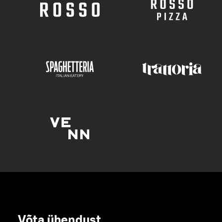
Võta ühendust