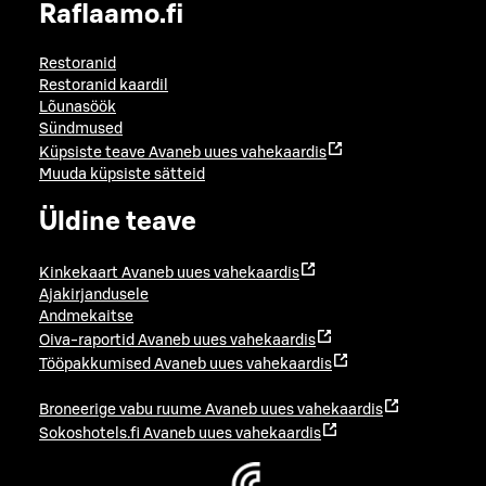
Raflaamo.fi
Restoranid
Restoranid kaardil
Lõunasöök
Sündmused
Küpsiste teave
Avaneb uues vahekaardis
Muuda küpsiste sätteid
Üldine teave
Kinkekaart
Avaneb uues vahekaardis
Ajakirjandusele
Andmekaitse
Oiva-raportid
Avaneb uues vahekaardis
Tööpakkumised
Avaneb uues vahekaardis
Broneerige vabu ruume
Avaneb uues vahekaardis
Sokoshotels.fi
Avaneb uues vahekaardis