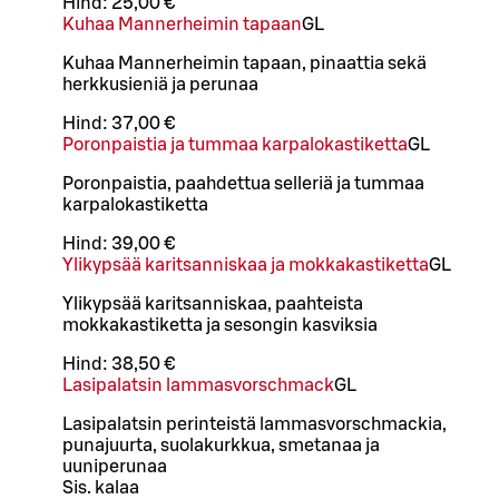
Hind:
25,00 €
Kuhaa Mannerheimin tapaan
G
L
Kuhaa Mannerheimin tapaan, pinaattia sekä
herkkusieniä ja perunaa
Hind:
37,00 €
Poronpaistia ja tummaa karpalokastiketta
G
L
Poronpaistia, paahdettua selleriä ja tummaa
karpalokastiketta
Hind:
39,00 €
Ylikypsää karitsanniskaa ja mokkakastiketta
G
L
Ylikypsää karitsanniskaa, paahteista
mokkakastiketta ja sesongin kasviksia
Hind:
38,50 €
Lasipalatsin lammasvorschmack
G
L
Lasipalatsin perinteistä lammasvorschmackia,
punajuurta, suolakurkkua, smetanaa ja
uuniperunaa
Sis. kalaa