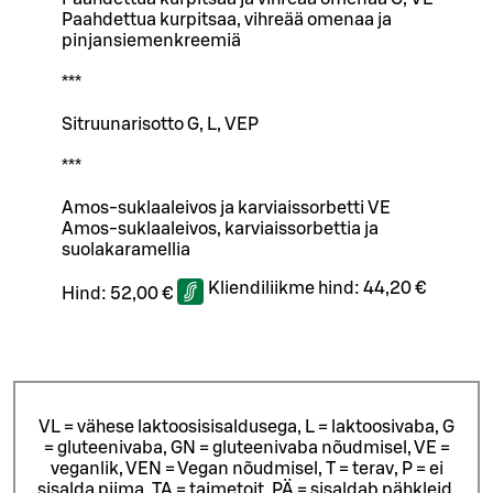
Paahdettua kurpitsaa, vihreää omenaa ja
pinjansiemenkreemiä
***
Sitruunarisotto G, L, VEP
***
Amos-suklaaleivos ja karviaissorbetti VE
Amos-suklaaleivos, karviaissorbettia ja
suolakaramellia
Kliendiliikme hind:
44,20 €
Hind:
52,00 €
VL = vähese laktoosisisaldusega, L = laktoosivaba, G
= gluteenivaba, GN = gluteenivaba nõudmisel, VE =
veganlik, VEN = Vegan nõudmisel, T = terav, P = ei
sisalda piima, TA = taimetoit, PÄ = sisaldab pähkleid.