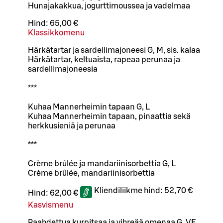
Hunajakakkua, jogurttimoussea ja vadelmaa
Hind:
65,00 €
Klassikkomenu
Härkätartar ja sardellimajoneesi G, M, sis. kalaa
Härkätartar, keltuaista, rapeaa perunaa ja
sardellimajoneesia
***
Kuhaa Mannerheimin tapaan G, L
Kuhaa Mannerheimin tapaan, pinaattia sekä
herkkusieniä ja perunaa
***
Crème brûlée ja mandariinisorbettia G, L
Crème brûlée, mandariinisorbettia
Kliendiliikme hind:
52,70 €
Hind:
62,00 €
Kasvismenu
Paahdettua kurpitsaa ja vihreää omenaa G, VE