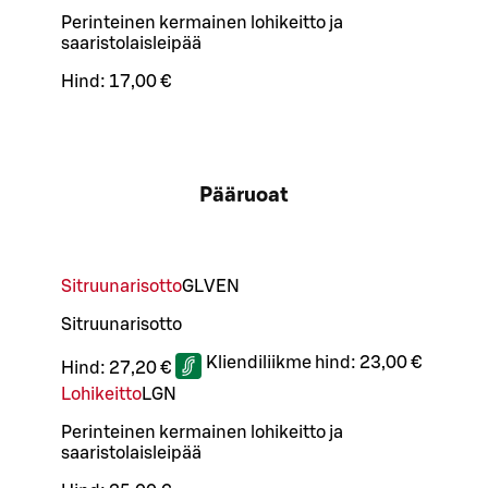
Perinteinen kermainen lohikeitto ja
saaristolaisleipää
Hind:
17,00 €
Pääruoat
Sitruunarisotto
G
L
VEN
Sitruunarisotto
Kliendiliikme hind:
23,00 €
Hind:
27,20 €
Lohikeitto
L
GN
Perinteinen kermainen lohikeitto ja
saaristolaisleipää