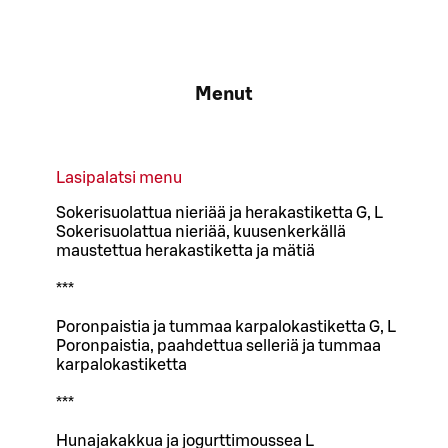
Menut
Lasipalatsi menu
Sokerisuolattua nieriää ja herakastiketta G, L
Sokerisuolattua nieriää, kuusenkerkällä
maustettua herakastiketta ja mätiä
***
Poronpaistia ja tummaa karpalokastiketta G, L
Poronpaistia, paahdettua selleriä ja tummaa
karpalokastiketta
***
Hunajakakkua ja jogurttimoussea L