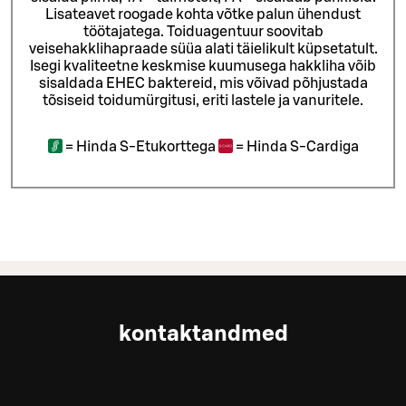
Lisateavet roogade kohta võtke palun ühendust
töötajatega.
Toiduagentuur soovitab
veisehakklihapraade süüa alati täielikult küpsetatult.
Isegi kvaliteetne keskmise kuumusega hakkliha võib
sisaldada EHEC baktereid, mis võivad põhjustada
tõsiseid toidumürgitusi, eriti lastele ja vanuritele.
=
Hinda S-Etukorttega
=
Hinda S-Cardiga
kontaktandmed