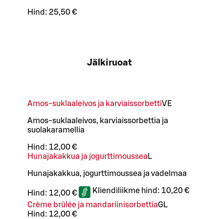
Hind:
25,50 €
Jälkiruoat
Amos-suklaaleivos ja karviaissorbetti
VE
Amos-suklaaleivos, karviaissorbettia ja
suolakaramellia
Hind:
12,00 €
Hunajakakkua ja jogurttimoussea
L
Hunajakakkua, jogurttimoussea ja vadelmaa
Kliendiliikme hind:
10,20 €
Hind:
12,00 €
Crème brûlée ja mandariinisorbettia
G
L
Hind:
12,00 €