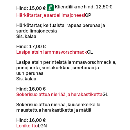
Kliendiliikme hind:
12,50 €
Hind:
15,00 €
Härkätartar ja sardellimajoneesi
G
P
Härkätartar, keltuaista, rapeaa perunaa ja
sardellimajoneesia
Sis. kalaa
Hind:
17,00 €
Lasipalatsin lammasvorschmack
G
L
Lasipalatsin perinteistä lammasvorschmackia,
punajuurta, suolakurkkua, smetanaa ja
uuniperunaa
Sis. kalaa
Hind:
16,00 €
Sokerisuolattua nieriää ja herakastiketta
G
L
Sokerisuolattua nieriää, kuusenkerkällä
maustettua herakastiketta ja mätiä
Hind:
16,00 €
Lohikeitto
L
GN