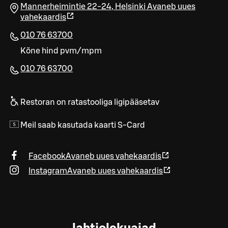
Mannerheimintie 22-24
,
Helsinki
Avaneb uues
vahekaardis
010 76 63700
Kõne hind pvm/mpm
010 76 63700​
Restoran on ratastooliga ligipääsetav
Meil saab kasutada kaarti S-Card
Facebook
Avaneb uues vahekaardis
Instagram
Avaneb uues vahekaardis