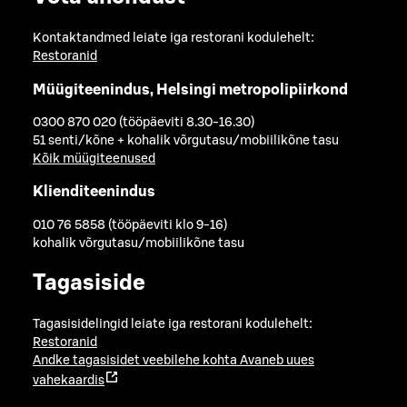
Kontaktandmed leiate iga restorani kodulehelt:
Restoranid
Müügiteenindus, Helsingi metropolipiirkond
0300 870 020 (tööpäeviti 8.30-16.30)
51 senti/kõne + kohalik võrgutasu/mobiilikõne tasu
Kõik müügiteenused
Klienditeenindus
010 76 5858 (tööpäeviti klo 9-16)
kohalik võrgutasu/mobiilikõne tasu
Tagasiside
Tagasisidelingid leiate iga restorani kodulehelt:
Restoranid
Andke tagasisidet veebilehe kohta
Avaneb uues
vahekaardis