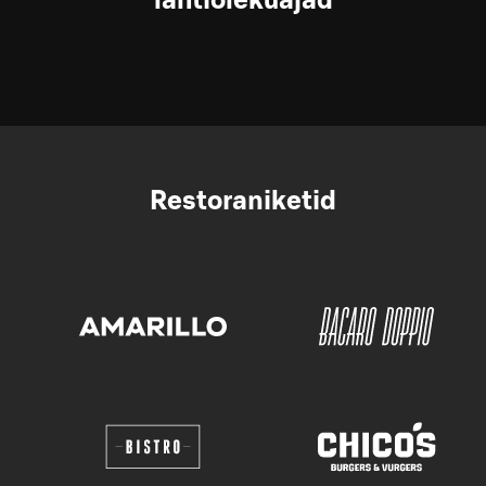
lahtiolekuajad
Restoraniketid