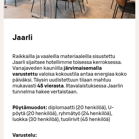
Jaarli
Raikkailla ja vaaleilla materiaaleilla sisustettu
Jaarli sijaitsee hotellimme toisessa kerroksessa.
Vanajaveden kauniilla
järvimaisemalla
varustettu
valoisa kokoustila antaa energiaa koko
päiväksi. Täysin uudistettuun tilaan mahtuu
mukavasti
45 vierasta
. Iltavalaistuksessa Jaarlin
tunnelma hakee vertaistaan.
Pöytämuodot:
diplomaatti (20 henkilöä), U-
pöytä (20 henkilöä), ryhmätyö (24 henkilöä),
luokka (30 henkilöä), tuolirivit (45 henkilöä)
Varustelu: