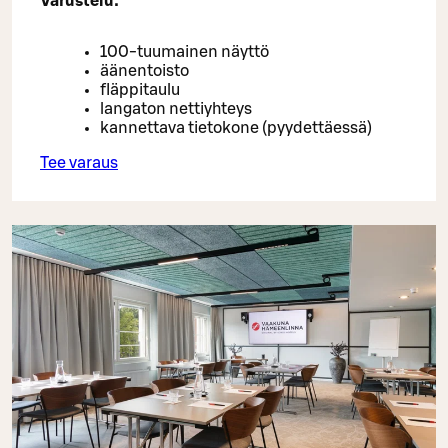
Varustelu:
100-tuumainen näyttö
äänentoisto
fläppitaulu
langaton nettiyhteys
kannettava tietokone (pyydettäessä)
Tee varaus