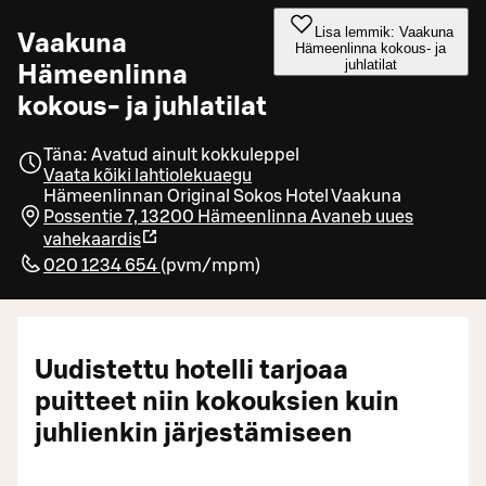
Lisa lemmik: Vaakuna
Vaakuna
Hämeenlinna kokous- ja
juhlatilat
Hämeenlinna
kokous- ja juhlatilat
Täna: Avatud ainult kokkuleppel
Vaata kõiki lahtiolekuaegu
Hämeenlinnan Original Sokos Hotel Vaakuna
Possentie 7, 13200 Hämeenlinna
Avaneb uues
vahekaardis
020 1234 654
(
pvm/mpm
)
Uudistettu hotelli tarjoaa
puitteet niin kokouksien kuin
juhlienkin järjestämiseen