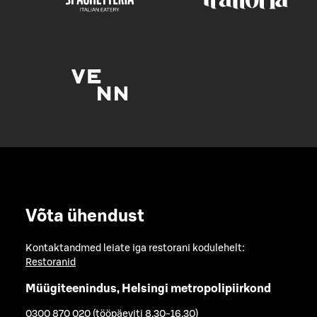
Võta ühendust
Kontaktandmed leiate iga restorani kodulehelt:
Restoranid
Müügiteenindus, Helsingi metropolipiirkond
0300 870 020 (tööpäeviti 8.30-16.30)