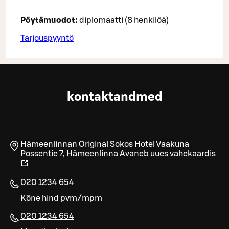
Pöytämuodot:
diplomaatti (8 henkilöä)
Tarjouspyyntö
kontaktandmed
Hämeenlinnan Original Sokos Hotel Vaakuna
Possentie 7
,
Hämeenlinna
Avaneb uues vahekaardis
020 1234 654
Kõne hind pvm/mpm
020 1234 654