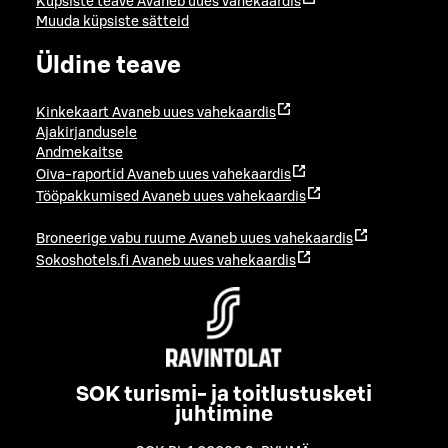
Küpsiste teave
Avaneb uues vahekaardis
Muuda küpsiste sätteid
Üldine teave
Kinkekaart
Avaneb uues vahekaardis
Ajakirjandusele
Andmekaitse
Oiva-raportid
Avaneb uues vahekaardis
Tööpakkumised
Avaneb uues vahekaardis
Broneerige vabu ruume
Avaneb uues vahekaardis
Sokoshotels.fi
Avaneb uues vahekaardis
SOK turismi- ja toitlustusketi
juhtimine