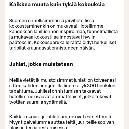
Kaikkea muuta kuin tylsiä kokouksia
Suomen onnellisimmassa järvihotellissa
kokoustaminenkin on mukavaa! Hotellimme
kahdeksan lähiluonnon inspiroimaa, tunnelmallista
ja mukavaa kokoustilaa innostavat hyviin
päätöksiin. Kokousporukalle räätälöidyt herkulliset
tarjoilut kruunaavat onnistuneen päivän.
Juhlat, jotka muistetaan
Meillä vietät ikimuistoisimmat juhlat, on toiveenasi
sitten kahden hengen illallinen tai yli 300 henkilön
tapahtuma. Juhliesi onnistumisen takaavat
hotellimme osaavat ammattilaiset, jotka tekevät
työtään suurella sydämellä.
Kaikki kokous- ja juhlatilamme ovat esteettömiä.
Myyntipalvelumme auttaa teitä juuri teille sopivan
tilaisuuden järjestämisessä.