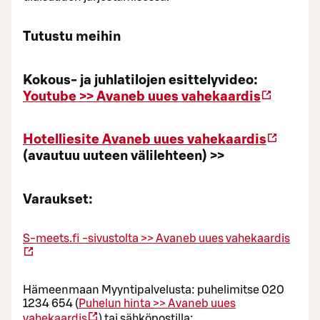
Tutustu meihin
Kokous- ja juhlatilojen esittelyvideo:
Youtube >>
Avaneb uues vahekaardis
Hotelliesite
Avaneb uues vahekaardis
(avautuu uuteen välilehteen) >>
Varaukset:
S-meets.fi -sivustolta >>
Avaneb uues vahekaardis
Hämeenmaan Myyntipalvelusta: puhelimitse 020
1234 654 (
Puhelun hinta >>
Avaneb uues
vahekaardis
) tai sähköpostilla: