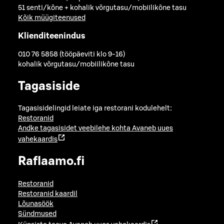
51 senti/kõne + kohalik võrgutasu/mobiilikõne tasu
Kõik müügiteenused
Klienditeenindus
010 76 5858 (tööpäeviti klo 9-16)
kohalik võrgutasu/mobiilikõne tasu
Tagasiside
Tagasisidelingid leiate iga restorani kodulehelt:
Restoranid
Andke tagasisidet veebilehe kohta
Avaneb uues
vahekaardis
Raflaamo.fi
Restoranid
Restoranid kaardil
Lõunasöök
Sündmused