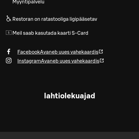
Myyntipalvelu
Restoran on ratastooliga ligipääsetav
Meil saab kasutada kaarti S-Card
Facebook
Avaneb uues vahekaardis
Instagram
Avaneb uues vahekaardis
lahtiolekuajad