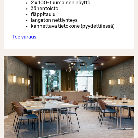
2 x 100-tuumainen näyttö
äänentoisto
fläppitaulu
langaton nettiyhteys
kannettava tietokone (pyydettäessä)
Tee varaus