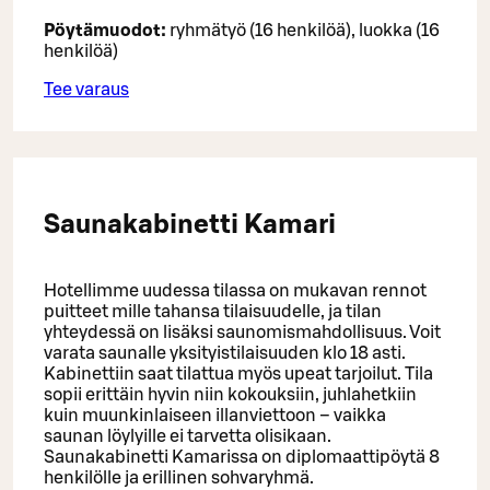
Pöytämuodot:
ryhmätyö (16 henkilöä), luokka (16
henkilöä)
Tee varaus
Saunakabinetti Kamari
Hotellimme uudessa tilassa on mukavan rennot
puitteet mille tahansa tilaisuudelle, ja tilan
yhteydessä on lisäksi saunomismahdollisuus. Voit
varata saunalle yksityistilaisuuden klo 18 asti.
Kabinettiin saat tilattua myös upeat tarjoilut. Tila
sopii erittäin hyvin niin kokouksiin, juhlahetkiin
kuin muunkinlaiseen illanviettoon – vaikka
saunan löylyille ei tarvetta olisikaan.
Saunakabinetti Kamarissa on diplomaattipöytä 8
henkilölle ja erillinen sohvaryhmä.