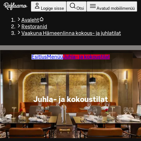
Liigu peamise sisu juurde
Logige sisse
Otsi
Avatud mobiilimenüü
Avaleht
Restoranid
Vaakuna Hämeenlinna kokous- ja juhlatilat
Esitlus
Menüü
Juhla- ja kokoustilat
Juhla- ja kokoustilat