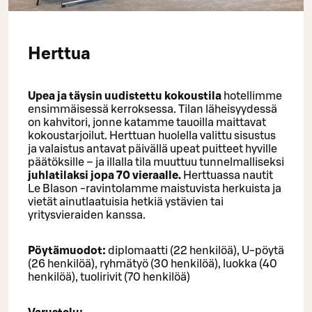
Herttua
Upea ja täysin uudistettu kokoustila
hotellimme
ensimmäisessä kerroksessa. Tilan läheisyydessä
on kahvitori, jonne katamme tauoilla maittavat
kokoustarjoilut. Herttuan huolella valittu sisustus
ja valaistus antavat päivällä upeat puitteet hyville
päätöksille – ja illalla tila muuttuu tunnelmalliseksi
juhlatilaksi jopa 70 vieraalle.
Herttuassa nautit
Le Blason -ravintolamme maistuvista herkuista ja
vietät ainutlaatuisia hetkiä ystävien tai
yritysvieraiden kanssa.
Pöytämuodot:
diplomaatti (22 henkilöä), U-pöytä
(26 henkilöä), ryhmätyö (30 henkilöä), luokka (40
henkilöä), tuolirivit (70 henkilöä)