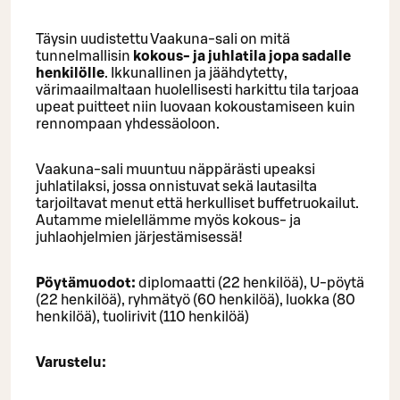
Täysin uudistettu Vaakuna-sali on mitä
tunnelmallisin
kokous- ja juhlatila jopa sadalle
henkilölle
. Ikkunallinen ja jäähdytetty,
värimaailmaltaan huolellisesti harkittu tila tarjoaa
upeat puitteet niin luovaan kokoustamiseen kuin
rennompaan yhdessäoloon.
Vaakuna-sali muuntuu näppärästi upeaksi
juhlatilaksi, jossa onnistuvat sekä lautasilta
tarjoiltavat menut että herkulliset buffetruokailut.
Autamme mielellämme myös kokous- ja
juhlaohjelmien järjestämisessä!
Pöytämuodot:
diplomaatti (22 henkilöä), U-pöytä
(22 henkilöä), ryhmätyö (60 henkilöä), luokka (80
henkilöä), tuolirivit (110 henkilöä)
Varustelu: