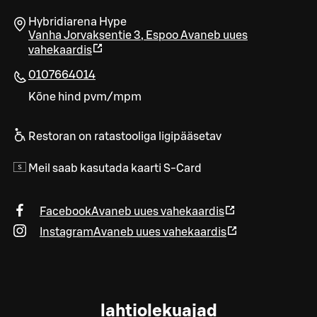
Hybridiarena Hype
Vanha Jorvaksentie 3
,
Espoo
Avaneb uues
vahekaardis
0107664014
Kõne hind pvm/mpm
Restoran on ratastooliga ligipääsetav
Meil saab kasutada kaarti S-Card
Facebook
Avaneb uues vahekaardis
Instagram
Avaneb uues vahekaardis
lahtiolekuajad