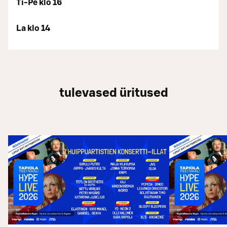
Ti-Pe klo 16
La klo 14
tulevased üritused