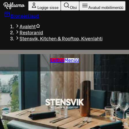
Liigu peamise sisu juurde
Logige sisse
Otsi
Avatud mobiilimenüü
Broneeri laud
Avaleht
Restoranid
Stensvik, Kitchen & Rooftop, Kivenlahti
Esitlus
Menüü