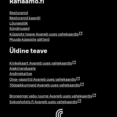
Raflaamo.fi
Restoranid
Restoranid kaardil
Lõunasöök
Sündmused
Küpsiste teave
Avaneb uues vahekaardis
Muuda küpsiste sätteid
Üldine teave
Kinkekaart
Avaneb uues vahekaardis
Ajakirjandusele
Andmekaitse
Oiva-raportid
Avaneb uues vahekaardis
Tööpakkumised
Avaneb uues vahekaardis
Broneerige vabu ruume
Avaneb uues vahekaardis
Sokoshotels.fi
Avaneb uues vahekaardis