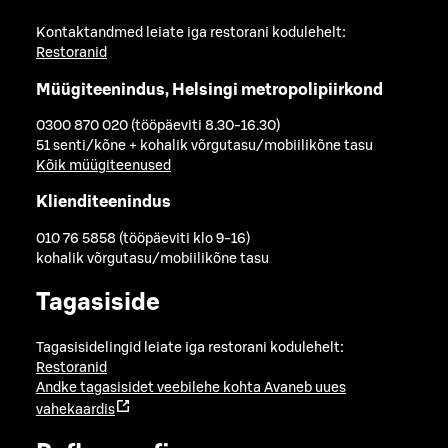
Kontaktandmed leiate iga restorani kodulehelt:
Restoranid
Müügiteenindus, Helsingi metropolipiirkond
0300 870 020 (tööpäeviti 8.30-16.30)
51 senti/kõne + kohalik võrgutasu/mobiilikõne tasu
Kõik müügiteenused
Klienditeenindus
010 76 5858 (tööpäeviti klo 9-16)
kohalik võrgutasu/mobiilikõne tasu
Tagasiside
Tagasisidelingid leiate iga restorani kodulehelt:
Restoranid
Andke tagasisidet veebilehe kohta
Avaneb uues
vahekaardis