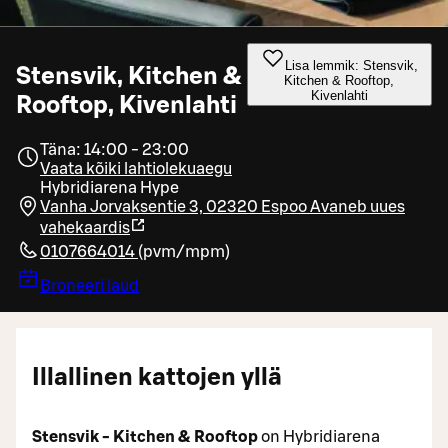
Lisa lemmik: Stensvik,
Stensvik, Kitchen &
Kitchen & Rooftop,
Kivenlahti
Rooftop, Kivenlahti
Täna: 14:00 - 23:00
Vaata kõiki lahtiolekuaegu
Hybridiarena Hype
Vanha Jorvaksentie 3, 02320 Espoo
Avaneb uues
vahekaardis
0107664014
(
pvm/mpm
)
Broneeri laud
Illallinen kattojen yllä
Stensvik - Kitchen & Rooftop
on Hybridiarena