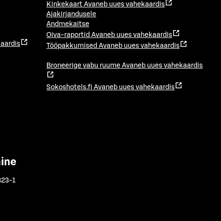
Kinkekaart
Avaneb uues vahekaardis
Ajakirjandusele
Andmekaitse
Oiva-raportid
Avaneb uues vahekaardis
aardis
Tööpakkumised
Avaneb uues vahekaardis
Broneerige vabu ruume
Avaneb uues vahekaardis
Sokoshotels.fi
Avaneb uues vahekaardis
mine
323-1