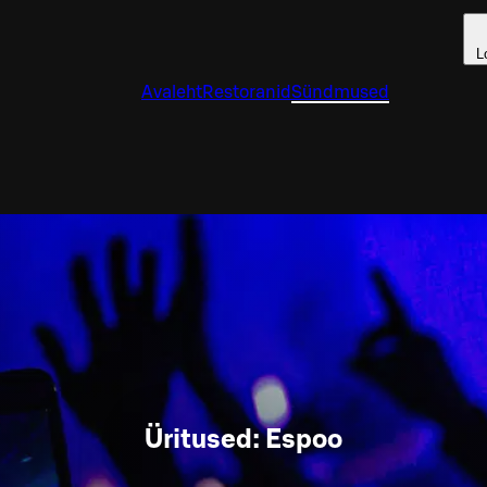
L
Avaleht
Restoranid
Sündmused
Üritused: Espoo