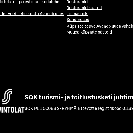
id leiate iga restorani kodulehelt:
Restoranid
Restoranid kaardil
idet veebilehe kohta
Avaneb uues
Lõunasöök
Sündmused
Küpsiste teave
Avaneb uues vahek
Muuda küpsiste sätteid
SOK turismi- ja toitlustusketi juhti
SOK PL 1 00088 S-RYHMÄ
,
Ettevõtte registrikood 0116