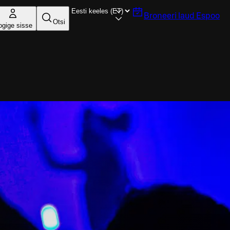
Broneeri laud
Espoo
Otsi
ogige sisse