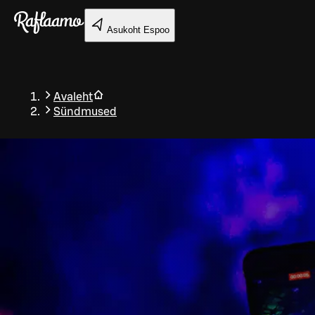
Liigu peamise sisu juurde
Asukoht
Espoo
Avaleht
Sündmused