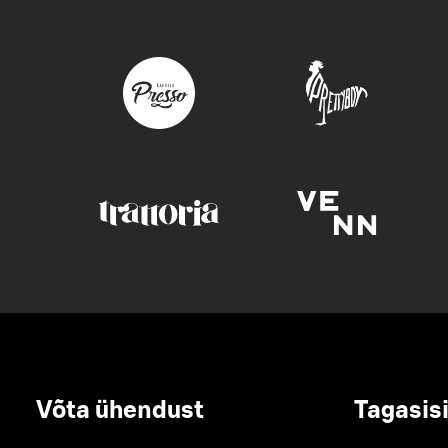
Võta ühendust
Tagasis