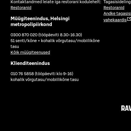
Kontaktandmed leiate iga restorani kodulehelt:
Tagasisideling
Restoranid
Restoranid
Andke tagasis
Müügiteenindus, Helsingi
vahekaardis
metropolipiirkond
0300 870 020 (tööpäeviti 8.30-16.30)
51 senti/kõne + kohalik võrgutasu/mobiilikõne
tasu
Kõik müügiteenused
Klienditeenindus
010 76 5858 (tööpäeviti klo 9-16)
kohalik võrgutasu/mobiilikõne tasu