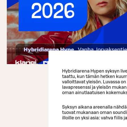
Hybridiarena Hypen syksyn livek
taattu, kun tämän hetken kuumim
valloittavat yleisön. Luvassa on 
lavapresenssi ja yleisön mukan
oman ainutlaatuisen kokemuk
Syksyn aikana areenalla nähdää
tuovat mukanaan oman soundinsa
illoille on yksi asia: vahva fiili