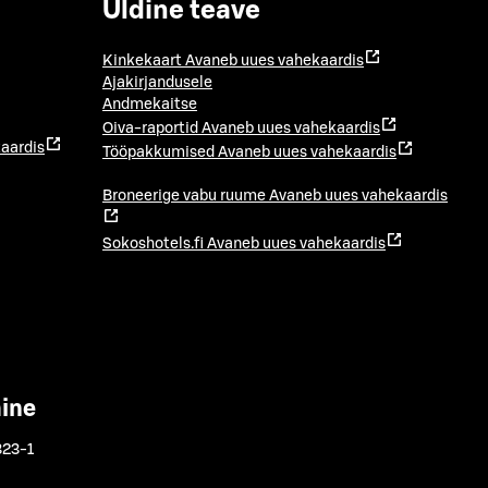
Üldine teave
Kinkekaart
Avaneb uues vahekaardis
Ajakirjandusele
Andmekaitse
Oiva-raportid
Avaneb uues vahekaardis
aardis
Tööpakkumised
Avaneb uues vahekaardis
Broneerige vabu ruume
Avaneb uues vahekaardis
Sokoshotels.fi
Avaneb uues vahekaardis
mine
323-1