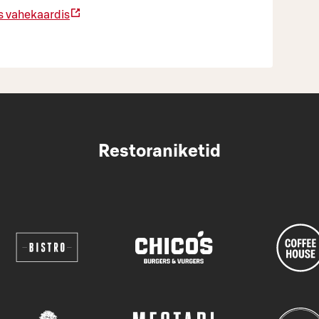
 vahekaardis
Restoraniketid