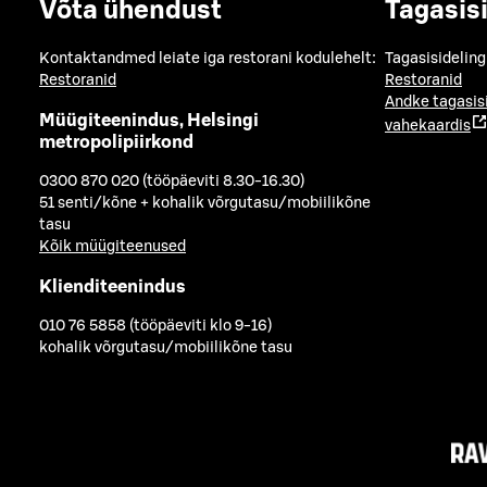
Võta ühendust
Tagasis
Kontaktandmed leiate iga restorani kodulehelt:
Tagasisideling
Restoranid
Restoranid
Andke tagasis
Müügiteenindus, Helsingi
vahekaardis
metropolipiirkond
0300 870 020 (tööpäeviti 8.30-16.30)
51 senti/kõne + kohalik võrgutasu/mobiilikõne
tasu
Kõik müügiteenused
Klienditeenindus
010 76 5858 (tööpäeviti klo 9-16)
kohalik võrgutasu/mobiilikõne tasu