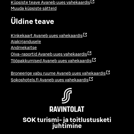
Küpsiste teave
Avaneb uues vahekaardis
Muuda küpsiste sätteid
Üldine teave
Kinkekaart
Avaneb uues vahekaardis
Ajakirjandusele
Andmekaitse
Oiva-raportid
Avaneb uues vahekaardis
Tööpakkumised
Avaneb uues vahekaardis
Broneerige vabu ruume
Avaneb uues vahekaardis
Sokoshotels.fi
Avaneb uues vahekaardis
SOK turismi- ja toitlustusketi
juhtimine