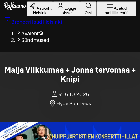
Liigu peamise sisu juurde
Asukoht
Logige
Avatud
Helsinki
sisse
Otsi
mobiilimenüü
Broneeri laud
Helsinki
Avaleht
Sündmused
Maija Vilkkumaa + Jonna tervomaa +
Knipi
R 16.10.2026
Hype Sun Deck