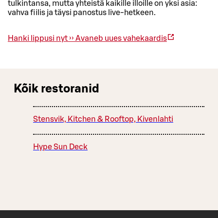
tulkintansa, mutta yhteistä kaikille illoille on yksi asia:
vahva fiilis ja täysi panostus live-hetkeen.
Hanki lippusi nyt ››
Avaneb uues vahekaardis
Kõik restoranid
Stensvik, Kitchen & Rooftop, Kivenlahti
Hype Sun Deck