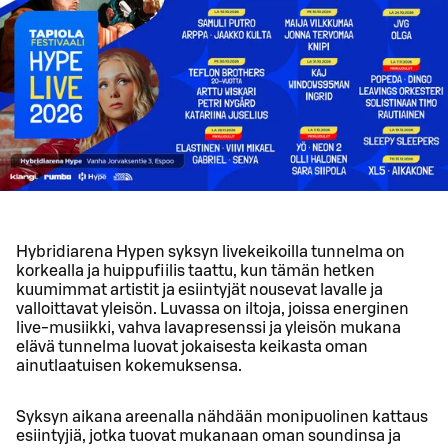
Hybridiarena Hypen syksyn livekeikoilla tunnelma on
korkealla ja huippufiilis taattu, kun tämän hetken
kuumimmat artistit ja esiintyjät nousevat lavalle ja
valloittavat yleisön. Luvassa on iltoja, joissa energinen
live-musiikki, vahva lavapresenssi ja yleisön mukana
elävä tunnelma luovat jokaisesta keikasta oman
ainutlaatuisen kokemuksensa.
Syksyn aikana areenalla nähdään monipuolinen kattaus
esiintyjiä, jotka tuovat mukanaan oman soundinsa ja