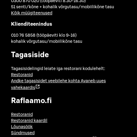
0300 870 020 (tööpäeviti 8.30-16.30)
51 senti/kõne + kohalik võrgutasu/mobiilikõne tasu
Kõik müügiteenused
Klienditeenindus
010 76 5858 (tööpäeviti klo 9-16)
kohalik võrgutasu/mobiilikõne tasu
Tagasiside
Tagasisidelingid leiate iga restorani kodulehelt:
Restoranid
Andke tagasisidet veebilehe kohta
Avaneb uues
vahekaardis
Raflaamo.fi
Restoranid
Restoranid kaardil
Lõunasöök
Sündmused