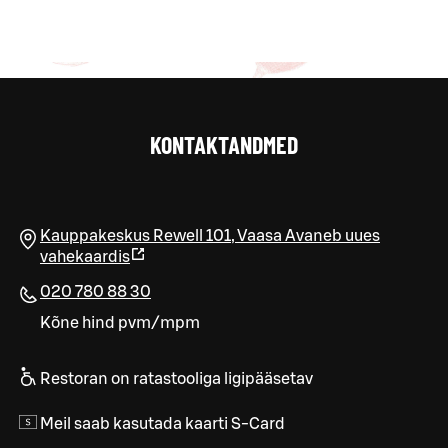
KONTAKTANDMED
Kauppakeskus Rewell 101
,
Vaasa
Avaneb uues
vahekaardis
020 780 88 30
Kõne hind pvm/mpm
Restoran on ratastooliga ligipääsetav
Meil saab kasutada kaarti S-Card