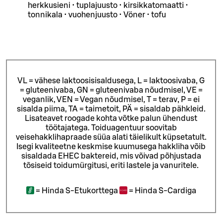
herkkusieni • tuplajuusto • kirsikkatomaatti •
tonnikala • vuohenjuusto • Vöner • tofu
VL = vähese laktoosisisaldusega, L = laktoosivaba, G
= gluteenivaba, GN = gluteenivaba nõudmisel, VE =
veganlik, VEN = Vegan nõudmisel, T = terav, P = ei
sisalda piima, TA = taimetoit, PÄ = sisaldab pähkleid.
Lisateavet roogade kohta võtke palun ühendust
töötajatega.
Toiduagentuur soovitab
veisehakklihapraade süüa alati täielikult küpsetatult.
Isegi kvaliteetne keskmise kuumusega hakkliha võib
sisaldada EHEC baktereid, mis võivad põhjustada
tõsiseid toidumürgitusi, eriti lastele ja vanuritele.
=
Hinda S-Etukorttega
=
Hinda S-Cardiga