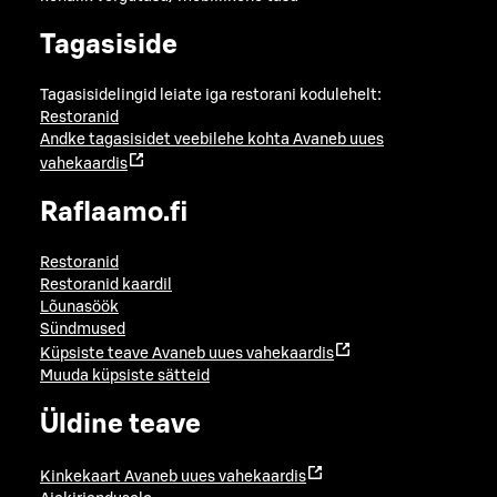
Tagasiside
Tagasisidelingid leiate iga restorani kodulehelt:
Restoranid
Andke tagasisidet veebilehe kohta
Avaneb uues
vahekaardis
Raflaamo.fi
Restoranid
Restoranid kaardil
Lõunasöök
Sündmused
Küpsiste teave
Avaneb uues vahekaardis
Muuda küpsiste sätteid
Üldine teave
Kinkekaart
Avaneb uues vahekaardis