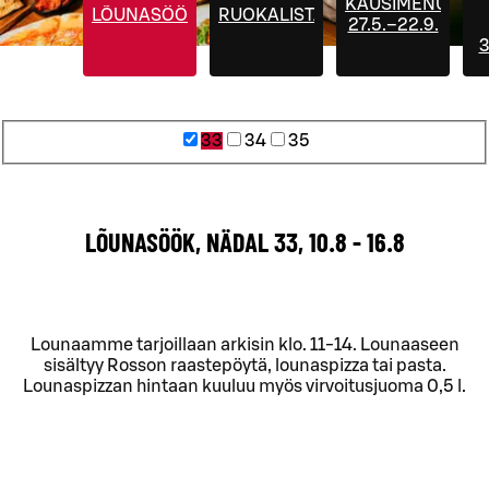
KAUSIMENUT
LÕUNASÖÖK
RUOKALISTA
27.5.–22.9.
3
33
34
35
LÕUNASÖÖK, NÄDAL 33, 10.8 - 16.8
Lounaamme tarjoillaan arkisin klo. 11-14. Lounaaseen
sisältyy Rosson raastepöytä, lounaspizza tai pasta.
Lounaspizzan hintaan kuuluu myös virvoitusjuoma 0,5 l.