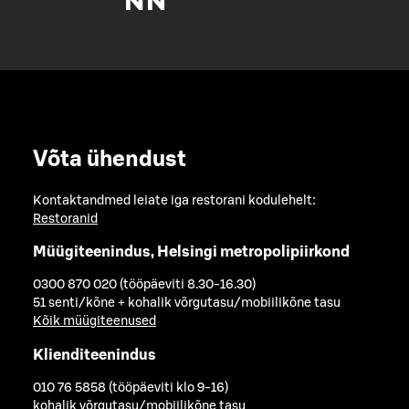
Võta ühendust
Kontaktandmed leiate iga restorani kodulehelt:
Restoranid
Müügiteenindus, Helsingi metropolipiirkond
0300 870 020 (tööpäeviti 8.30-16.30)
51 senti/kõne + kohalik võrgutasu/mobiilikõne tasu
Kõik müügiteenused
Klienditeenindus
010 76 5858 (tööpäeviti klo 9-16)
kohalik võrgutasu/mobiilikõne tasu