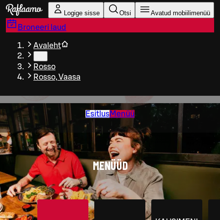
Liigu peamise sisu juurde
Logige sisse
Otsi
Avatud mobiilimenüü
Broneeri laud
Avaleht
…
Rosso
Rosso, Vaasa
Esitlus
Menüü
MENÜÜD