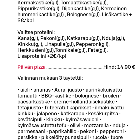
Kermakastike(g,l), Tomaattikastike(g,l),
Pippurikastike(g,l), Dijonkastike(g,l), Kermainen
hummerikastike(g,l) , Bolognese(g,l). Lisäkastike +
2€/kpl
Valitse proteiini:
Kana(g,l), Pekoni(g,l), Katkarapu(g,l), Nduja(g,l),
Kinkku(g,l), Lihapulla(g,l), Pepperoni(g,l),
Herkkusieni(g,l),Tonnikala(g,l), Feta(g,l).
Lisäproteiini +2€/kpl
Päivän pizza
Hind:
14,90 €
Valinnan mukaan 3 täytettä:
• aioli • ananas • Aura-juusto • aurinkokuivattu
tomaatti • BBQ-kastike • bolognese • broileri •
caesarkastike • creme-hollandaisekastike •
fetajuusto • friteeratut kaprikset • ilmakuivattu
kinkku • jalapeno • katkarapu • kesäkurpitsa •
kevätsipuli • kinkku • kylmäsavulohi •
kylmäsavustettu tofu • oliivi • mozzarella • nduja •
parmesaani • paprikahillo • pekoni • pepperoni •
persikka • pikkelöity punasipuli • rucola • tuore