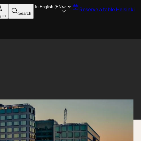
Reserve a table
Helsinki
Search
g in