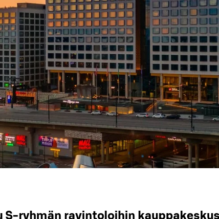
u S-ryhmän ravintoloihin kauppakesku