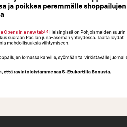
ssa ja poikkea peremmälle shoppailujen
sa
la
Opens in a new tab
Helsingissä on Pohjoismaiden suurin
us suoraan Pasilan juna-aseman yhteydessä. Täältä löydät
ia mahdollisuuksia viihtymiseen.
ppailujen lomassa kahville, syömään tai virkistävälle juomall
, että ravintoloistamme saa S-Etukortilla Bonusta.