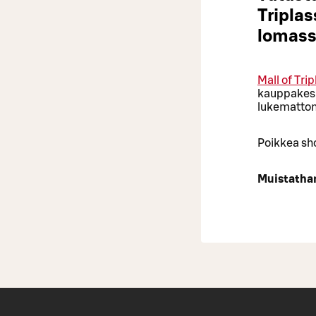
Tripla
lomas
Mall of Trip
kauppakesk
lukemattom
Poikkea sho
Muistathan