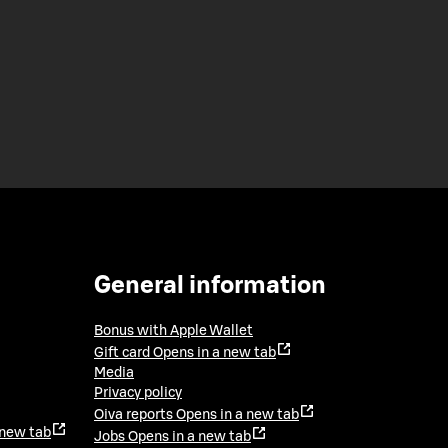
General information
Bonus with Apple Wallet
Gift card
Opens in a new tab
Media
Privacy policy
Oiva reports
Opens in a new tab
 new tab
Jobs
Opens in a new tab