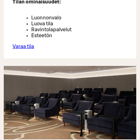
Tilan ominaisuudet:
Luonnonvalo
Luova tila
Ravintolapalvelut
Esteetön
Varaa tila