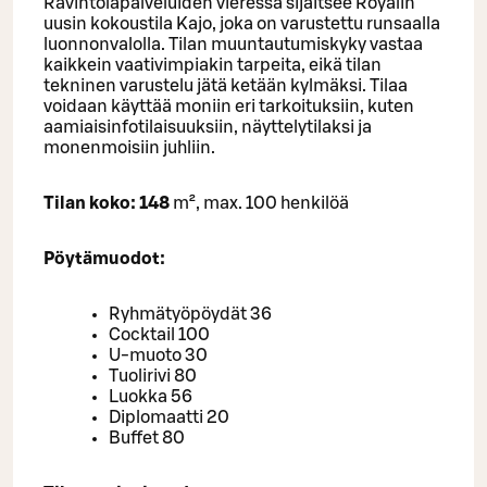
Ravintolapalveluiden vieressä sijaitsee Royalin
uusin kokoustila Kajo, joka on varustettu runsaalla
luonnonvalolla. Tilan muuntautumiskyky vastaa
kaikkein vaativimpiakin tarpeita, eikä tilan
tekninen varustelu jätä ketään kylmäksi. Tilaa
voidaan käyttää moniin eri tarkoituksiin, kuten
aamiaisinfotilaisuuksiin, näyttelytilaksi ja
monenmoisiin juhliin.
Tilan koko: 148
m², max. 100 henkilöä
Pöytämuodot:
Ryhmätyöpöydät 36
Cocktail 100
U-muoto 30
Tuolirivi 80
Luokka 56
Diplomaatti 20
Buffet 80