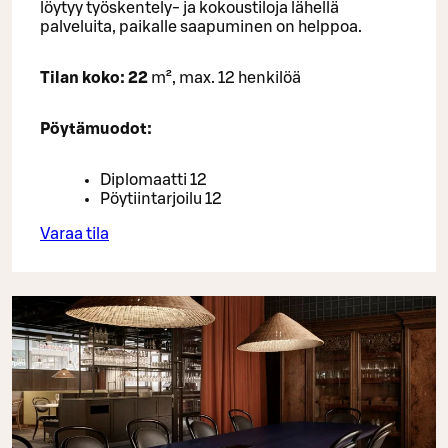
löytyy työskentely- ja kokoustiloja lähellä
palveluita, paikalle saapuminen on helppoa.
Tilan koko: 22
m², max. 12 henkilöä
Pöytämuodot:
Diplomaatti 12
Pöytiintarjoilu 12
Varaa tila