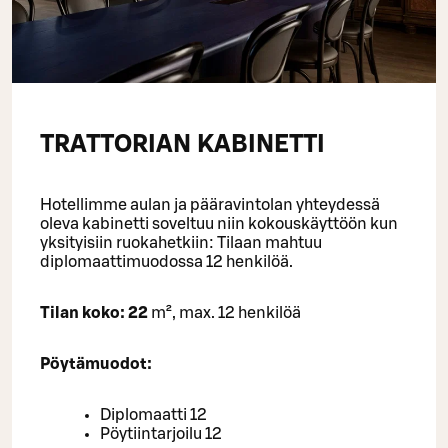
TRATTORIAN KABINETTI
Hotellimme aulan ja pääravintolan yhteydessä
oleva kabinetti soveltuu niin kokouskäyttöön kun
yksityisiin ruokahetkiin: Tilaan mahtuu
diplomaattimuodossa 12 henkilöä.
Tilan koko: 22
m², max. 12 henkilöä
Pöytämuodot:
Diplomaatti 12
Pöytiintarjoilu 12