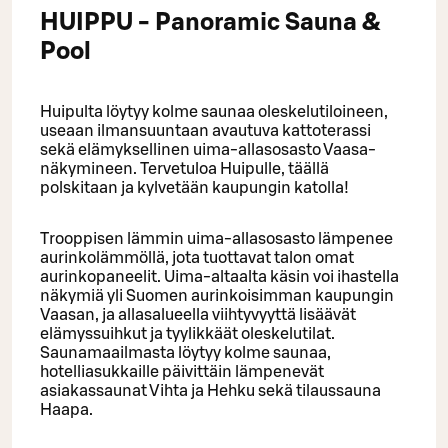
HUIPPU - Panoramic Sauna &
Pool
Huipulta löytyy kolme saunaa oleskelutiloineen,
useaan ilmansuuntaan avautuva kattoterassi
sekä elämyksellinen uima-allasosasto Vaasa-
näkymineen. Tervetuloa Huipulle, täällä
polskitaan ja kylvetään kaupungin katolla!
Trooppisen lämmin uima-allasosasto lämpenee
aurinkolämmöllä, jota tuottavat talon omat
aurinkopaneelit. Uima-altaalta käsin voi ihastella
näkymiä yli Suomen aurinkoisimman kaupungin
Vaasan, ja allasalueella viihtyvyyttä lisäävät
elämyssuihkut ja tyylikkäät oleskelutilat.
Saunamaailmasta löytyy kolme saunaa,
hotelliasukkaille päivittäin lämpenevät
asiakassaunat Vihta ja Hehku sekä tilaussauna
Haapa.