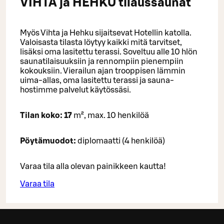
VIHTA ja HEHKU tilaussaunat
Myös Vihta ja Hehku sijaitsevat Hotellin katolla.
Valoisasta tilasta löytyy kaikki mitä tarvitset,
lisäksi oma lasitettu terassi. Soveltuu alle 10 hlön
saunatilaisuuksiin ja rennompiin pienempiin
kokouksiin. Vierailun ajan trooppisen lämmin
uima-allas, oma lasitettu terassi ja sauna-
hostimme palvelut käytössäsi.
Tilan koko: 17
m², max. 10 henkilöä
Pöytämuodot:
diplomaatti (4 henkilöä)
Varaa tila alla olevan painikkeen kautta!
Varaa tila