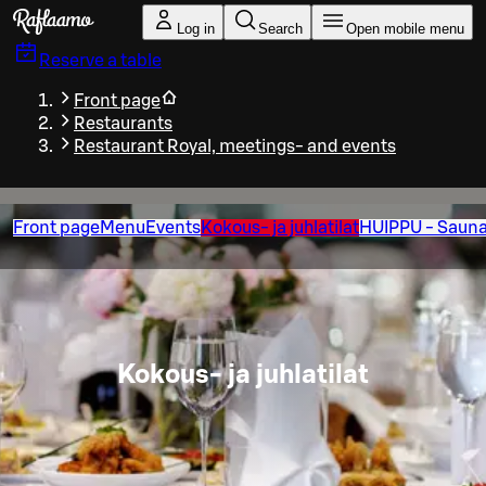
Skip to main content
Log in
Search
Open mobile menu
Reserve a table
Front page
Restaurants
Restaurant Royal, meetings- and events
Front page
Menu
Events
Kokous- ja juhlatilat
HUIPPU - Sauna
Kokous- ja juhlatilat