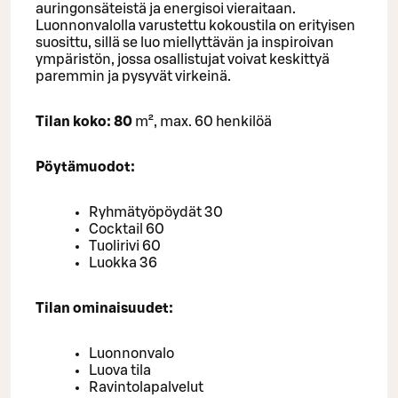
auringonsäteistä ja energisoi vieraitaan.
Luonnonvalolla varustettu kokoustila on erityisen
suosittu, sillä se luo miellyttävän ja inspiroivan
ympäristön, jossa osallistujat voivat keskittyä
paremmin ja pysyvät virkeinä.
Tilan koko: 80
m², max. 60 henkilöä
Pöytämuodot:
Ryhmätyöpöydät 30
Cocktail 60
Tuolirivi 60
Luokka 36
Tilan ominaisuudet:
Luonnonvalo
Luova tila
Ravintolapalvelut