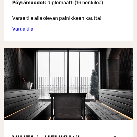
Pöytämuodot:
diplomaatti (16 henkilöä)
Varaa tila alla olevan painikkeen kautta!
Varaa tila