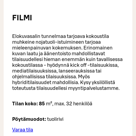
FILMI
Elokuvasalin tunnelmaa tarjoava kokoustila
muhkeine nojatuoli-istuimineen tarjoaa
mieleenpainuvan kokemuksen. Erinomainen
kuvan laatu ja äänentoisto mahdollistavat
tilaisuudellesi hieman enemmän kuin tavallisessa
kokoustilassa - hyödynnä kick off -tilaisuukissa,
mediatilaisuuksissa, lanseerauksissa tai
ohjelmallisissa tilaisuuksissa. Myös
hybriditilaisuudet mahdollisia. Kysy yksilöllistä
toteutusta tilaisuudellesi myyntipalvelustamme.
Tilan koko: 85
m², max. 32 henkilöä
Pöytämuodot:
tuolirivi
Varaa tila