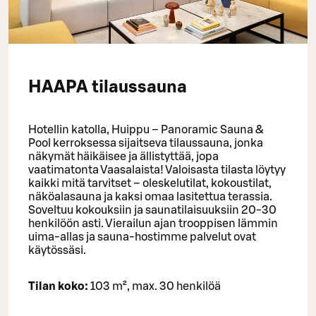
HAAPA tilaussauna
Hotellin katolla, Huippu – Panoramic Sauna &
Pool kerroksessa sijaitseva tilaussauna, jonka
näkymät häikäisee ja ällistyttää, jopa
vaatimatonta Vaasalaista! Valoisasta tilasta löytyy
kaikki mitä tarvitset – oleskelutilat, kokoustilat,
näköalasauna ja kaksi omaa lasitettua terassia.
Soveltuu kokouksiin ja saunatilaisuuksiin 20-30
henkilöön asti. Vierailun ajan trooppisen lämmin
uima-allas ja sauna-hostimme palvelut ovat
käytössäsi.
Tilan koko:
103 m², max. 30 henkilöä