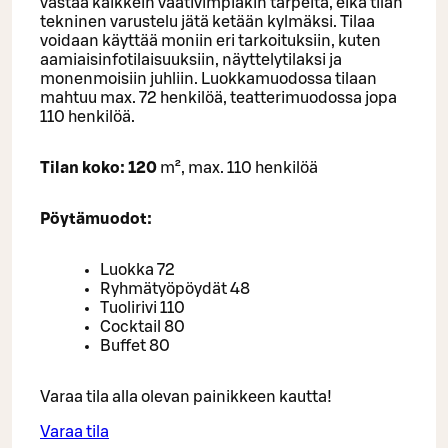
vastaa kaikkein vaativimpiakin tarpeita, eikä tilan
tekninen varustelu jätä ketään kylmäksi. Tilaa
voidaan käyttää moniin eri tarkoituksiin, kuten
aamiaisinfotilaisuuksiin, näyttelytilaksi ja
monenmoisiin juhliin. Luokkamuodossa tilaan
mahtuu max. 72 henkilöä, teatterimuodossa jopa
110 henkilöä.
Tilan koko: 120
m², max. 110 henkilöä
Pöytämuodot:
Luokka 72
Ryhmätyöpöydät 48
Tuolirivi 110
Cocktail 80
Buffet 80
Varaa tila alla olevan painikkeen kautta!
Varaa tila