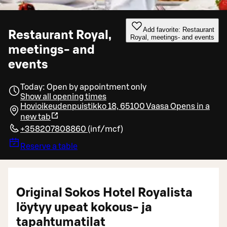
Add favorite: Restaurant
Restaurant Royal,
Royal, meetings- and events
meetings- and
events
Today: Open by appointment only
Show all opening times
Hovioikeudenpuistikko 18, 65100 Vaasa
Opens in a
new tab
+358207808860
(
inf/mcf
)
Reserve a table
Original Sokos Hotel Royalista
löytyy upeat kokous- ja
tapahtumatilat