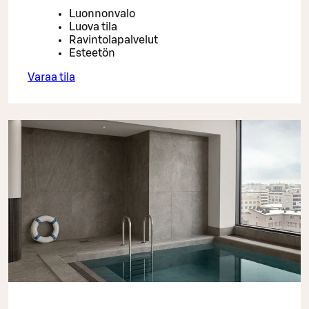
Luonnonvalo
Luova tila
Ravintolapalvelut
Esteetön
Varaa tila