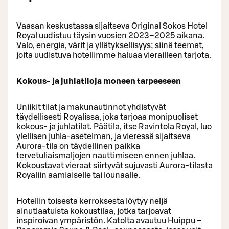
Vaasan keskustassa sijaitseva Original Sokos Hotel
Royal uudistuu täysin vuosien 2023–2025 aikana.
Valo, energia, värit ja yllätyksellisyys; siinä teemat,
joita uudistuva hotellimme haluaa vierailleen tarjota.
Kokous- ja juhlatiloja moneen tarpeeseen
Uniikit tilat ja makunautinnot yhdistyvät
täydellisesti Royalissa, joka tarjoaa monipuoliset
kokous- ja juhlatilat. Päätila, itse Ravintola Royal, luo
ylellisen juhla-asetelman, ja vieressä sijaitseva
Aurora-tila on täydellinen paikka
tervetuliaismaljojen nauttimiseen ennen juhlaa.
Kokoustavat vieraat siirtyvät sujuvasti Aurora-tilasta
Royaliin aamiaiselle tai lounaalle.
Hotellin toisesta kerroksesta löytyy neljä
ainutlaatuista kokoustilaa, jotka tarjoavat
inspiroivan ympäristön. Katolta avautuu Huippu –