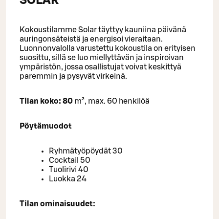
SOLAR
Kokoustilamme Solar täyttyy kauniina päivänä
auringonsäteistä ja energisoi vieraitaan.
Luonnonvalolla varustettu kokoustila on erityisen
suosittu, sillä se luo miellyttävän ja inspiroivan
ympäristön, jossa osallistujat voivat keskittyä
paremmin ja pysyvät virkeinä.
Tilan koko: 80
m², max. 60 henkilöä
Pöytämuodot
Ryhmätyöpöydät 30
Cocktail 50
Tuolirivi 40
Luokka 24
Tilan ominaisuudet: