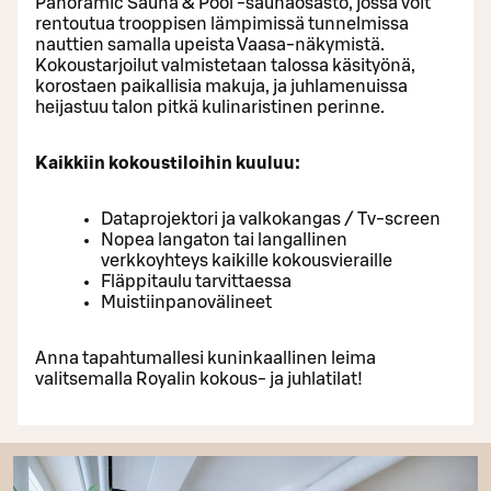
Panoramic Sauna & Pool -saunaosasto, jossa voit
rentoutua trooppisen lämpimissä tunnelmissa
nauttien samalla upeista Vaasa-näkymistä.
Kokoustarjoilut valmistetaan talossa käsityönä,
korostaen paikallisia makuja, ja juhlamenuissa
heijastuu talon pitkä kulinaristinen perinne.
Kaikkiin kokoustiloihin kuuluu:
Dataprojektori ja valkokangas / Tv-screen
Nopea langaton tai langallinen
verkkoyhteys kaikille kokousvieraille
Fläppitaulu tarvittaessa
Muistiinpanovälineet
Anna tapahtumallesi kuninkaallinen leima
valitsemalla Royalin kokous- ja juhlatilat!