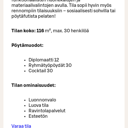
funktionaalisten huonekalujen ja
materiaalivalintojen avulla. Tila sopii hyvin myös
rennompiin tilaisuuksiin – sosiaalisesti sohvilla tai
pöytäfutista pelaten!
Tilan koko: 116
m², max. 30 henkilöä
Pöytämuodot:
Diplomaatti 12
Ryhmätyöpöydät 30
Cocktail 30
Tilan ominaisuudet:
Luonnonvalo
Luova tila
Ravintolapalvelut
Esteetön
Varaa tila