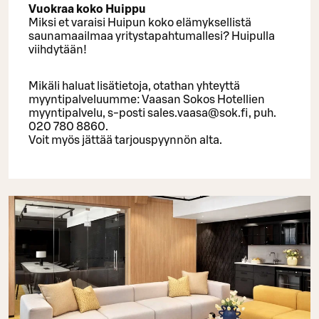
Vuokraa koko Huippu
Miksi et varaisi Huipun koko elämyksellistä
saunamaailmaa yritystapahtumallesi? Huipulla
viihdytään!
Mikäli haluat lisätietoja, otathan yhteyttä
myyntipalveluumme: Vaasan Sokos Hotellien
myyntipalvelu, s-posti sales.vaasa@sok.fi, puh.
020 780 8860.
Voit myös jättää tarjouspyynnön alta.