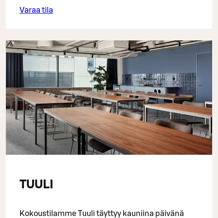
Varaa tila
TUULI
Kokoustilamme Tuuli täyttyy kauniina päivänä