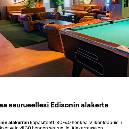
aa seurueellesi Edisonin alakerta
nin a
lakerran
kapasiteetti 30-40 henkeä. Viikonloppuisin
kset vain yli 30 hengen seurueille. Alakerrassa on