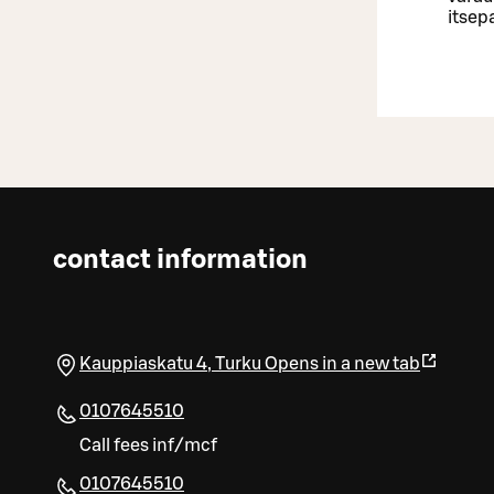
itsep
contact information
Kauppiaskatu 4
,
Turku
Opens in a new tab
0107645510
Call fees inf/mcf
0107645510