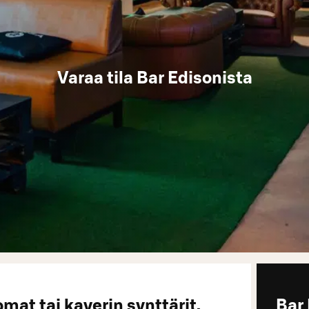
Varaa tila Bar Edisonista
mat tai kaverin synttärit,
Bar 