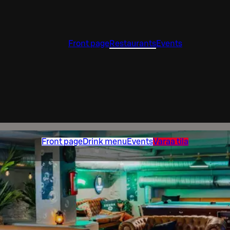
Front page
Restaurants
Events
Front page
Drink menu
Events
Varaa tila