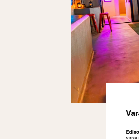
Var
Ediso
varau