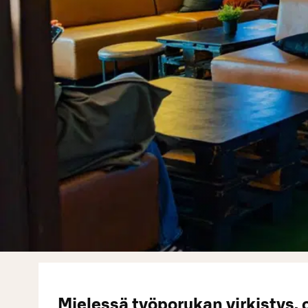
Mielessä työporukan virkistys, o