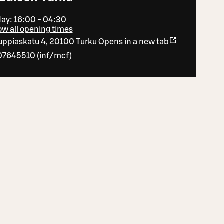
ay: 16:00 - 04:30
w all opening times
ppiaskatu 4, 20100 Turku
Opens in a new tab
07645510
(
inf/mcf
)