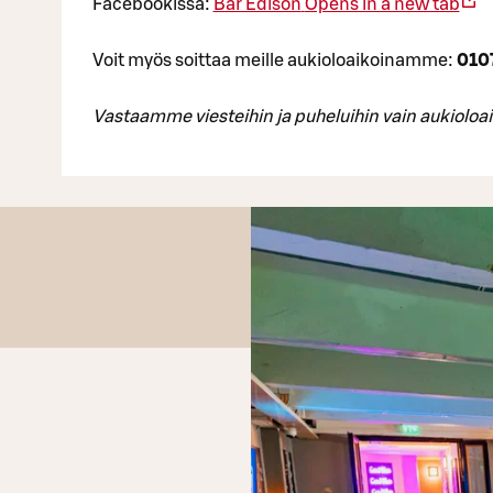
Facebookissa:
Bar Edison
Opens in a new tab
Voit myös soittaa meille aukioloaikoinamme:
010
Vastaamme viesteihin ja puheluihin vain aukioloa