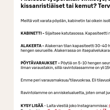
kissanristiäiset tai kemut? Terv
Meiltä voit varata pöydän, kabinetin tai oikein iso
KABINETTI -
Sijaitsee katutasossa. Kapasiteetti 
ALAKERTA -
Alakerran tilan kapasiteetti 30-40 h
hengen seurueille. Alakerrassa on itsepalvelukarao
PÖYTÄVARAUKSET -
Pöytiä on 5-10 hengen seurue
ilman varaustakin, sillä ravintolassamme on yli 1
Emme peri varausmaksua/tilavuokraa. Eli tilavuo
Ravintolamme on anniskelualuetta, joten omat juomat
KYSY LISÄÄ
- Laita viestiä joko Instagrammissa: