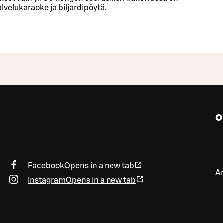
alvelukaraoke ja biljardipöytä.
o
Facebook
Opens in a new tab
An
Instagram
Opens in a new tab