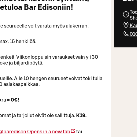
etuloa Bar Edisoniin!
Tod
Sho
Kau
lle seurueelle voit varata myös alakerran.
01
max. 15 henkilöä.
enkeä. Viikonloppuisin varaukset vain yli 30
ke ja biljardipöytä.
ille. Alle 10 hengen seurueet voivat toki tulla
50 asiakaspaikkaa.
kra =
0€!
 ja tarjoilut eivät ole sallittuja.
K19.
@baredison
Opens in a new tab
tai