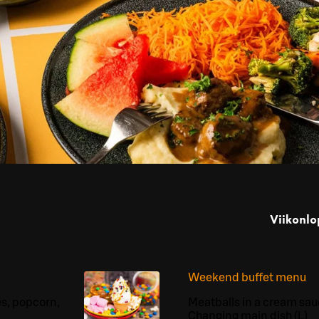
Viikonlo
Weekend buffet menu
es, popcorn,
Meatballs in a cream sau
Changing main dish (L)