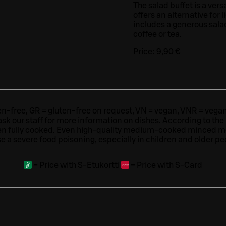
The salad buffet is a versa
offers an alternative for 
includes a generous sala
coffee or tea.
Price:
9,90 €
ten-free, GR = gluten-free on request, VN = vegan, VNR = vegan o
ask our staff for more information on dishes.
According to the
en fully cooked. Even high-quality medium-cooked minced 
e a severe food poisoning, especially in children and older pe
=
Price with S-Etukortti
=
Price with S-Card