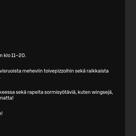
n klo 11–20.
visruoista meheviin toivepizzoihin sekä raikkaista
.
keessa sekä rapeita sormisyötäviä, kuten wingsejä,
amatta!
e!