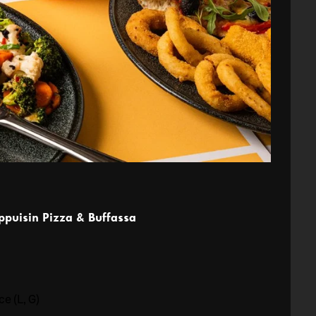
ppuisin Pizza & Buffassa
ce (L, G)