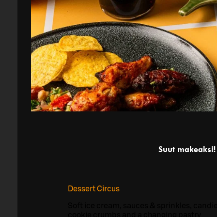
Suut makeaksi!
Dessert Circus
Soft ice cream, sauces & sprinkles, candi
cookie crumbs and a changing pastry