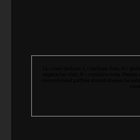
LL = low-lactose, L = lactose-free, G = glu
vegetarian dish, N = contains nuts. Please 
minced meat patties should always be eat
caus