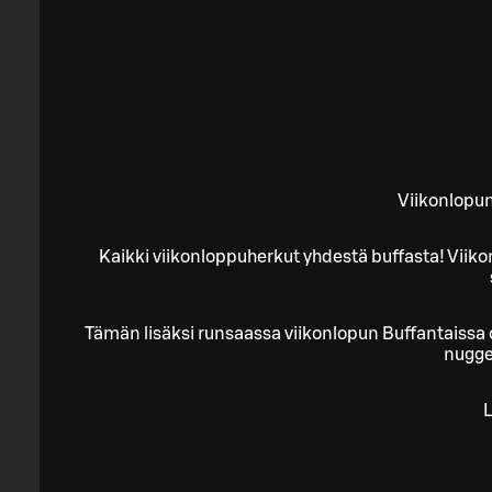
Viikonlopun
Kaikki viikonloppuherkut yhdestä buffasta! Viikon
Tämän lisäksi runsaassa viikonlopun Buffantaissa 
nugget
L