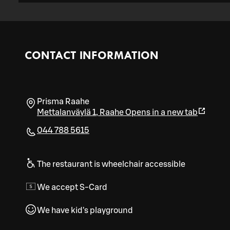
CONTACT INFORMATION
Prisma Raahe
Mettalanväylä 1
,
Raahe
Opens in a new tab
044 788 5615
The restaurant is wheelchair accessible
We accept S-Card
We have kid's playground