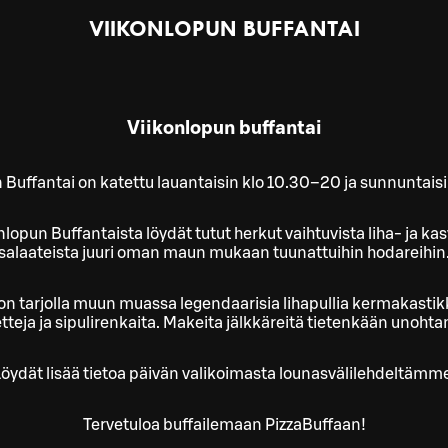
VIIKONLOPUN BUFFANTAI
Viikonlopun buffantai
 Buffantai on katettu lauantaisin klo 10.30–20 ja sunnuntaisi
lopun Buffantaista löydät tutut herkut vaihtuvista liha- ja kas
salaateista juuri oman maun mukaan tuunattuihin hodareihin
on tarjolla muun muassa legendaarisia lihapullia kermakastik
teja ja sipulirenkaita. Makeita jälkkäreitä tietenkään unoht
öydät lisää tietoa päivän valikoimasta lounasvälilehdeltämm
Tervetuloa buffailemaan PizzaBuffaan!