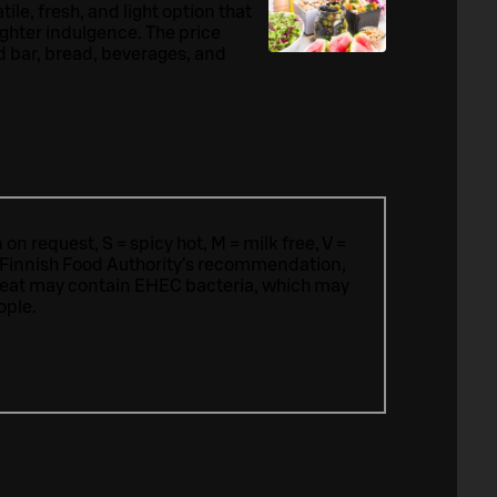
tile, fresh, and light option that
lighter indulgence. The price
d bar, bread, beverages, and
n request, S = spicy hot, M = milk free, V =
 Finnish Food Authority’s recommendation,
meat may contain EHEC bacteria, which may
ople.