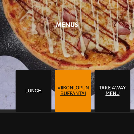
MENUS
VIIKONLOPUN
TAKE AWAY
LUNCH
BUFFANTAI
MENU