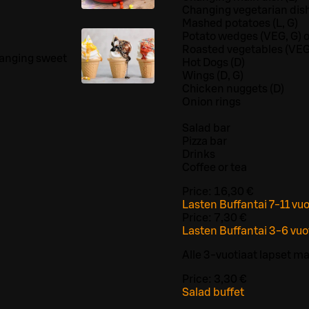
Changing vegetarian dis
Mashed potatoes (L, G)
Potato wedges (VEG, G) or
Roasted vegetables (VEG
hanging sweet
Hot Dogs (D)
Wings (D, G)
Chicken nuggets (D)
Onion rings
Salad bar
Pizza bar
Drinks
Coffee or tea
Price:
16,30 €
Lasten Buffantai 7-11 vuot
Price:
7,30 €
Lasten Buffantai 3-6 vuot
Alle 3-vuotiaat lapset ma
Price:
3,30 €
Salad buffet