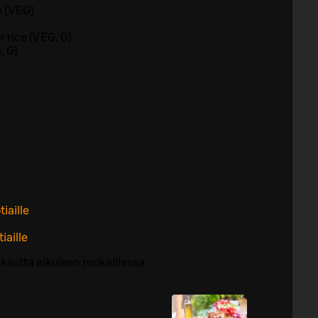
h (VEG)
 rice (VEG, G)
, G)
iaille
iaille
ksutta aikuisen ruokaillessa.