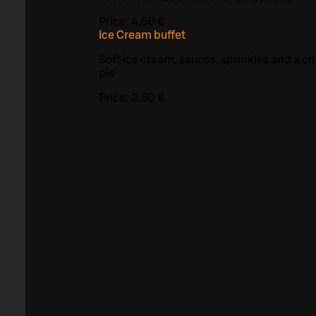
Price:
4,50 €
Ice Cream buffet
Soft ice cream, sauces, sprinkles and a c
pie
Price:
3,50 €