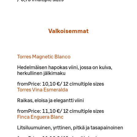
Valkoisemmat
Torres Magnetic Blanco
Hedelmäisen hapokas viini, jossa on kuiva,
herkullinen jälkimaku
from
Price:
10,10 €
/
12 cl
multiple sizes
Torres Vina Esmeralda
Raikas, eloisa ja elegantti viini
from
Price:
11,10 €
/
12 cl
multiple sizes
Finca Enguera Blanc
Litsiluumuinen, yrttinen, pitkä ja tasapainoinen