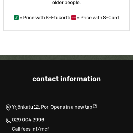
older people.
=
Price with S-Etukortti
=
Price with S-Card
contact information
Yrjönkatu 12
,
Pori
Opens in a new tab
029 004 2996
Call fees inf/mcf