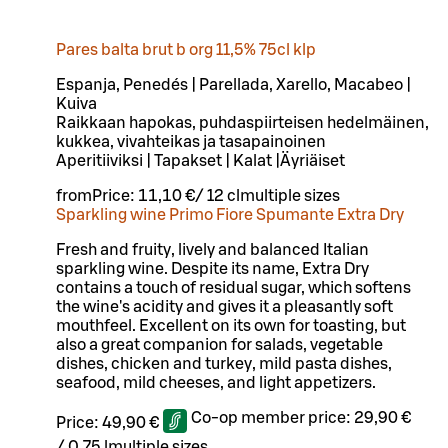
Pares balta brut b org 11,5% 75cl klp
Espanja, Penedés | Parellada, Xarello, Macabeo |
Kuiva
Raikkaan hapokas, puhdaspiirteisen hedelmäinen,
kukkea, vivahteikas ja tasapainoinen
Aperitiiviksi | Tapakset | Kalat |Äyriäiset
from
Price:
11,10 €
/
12 cl
multiple sizes
Sparkling wine Primo Fiore Spumante Extra Dry
Fresh and fruity, lively and balanced Italian
sparkling wine. Despite its name, Extra Dry
contains a touch of residual sugar, which softens
the wine's acidity and gives it a pleasantly soft
mouthfeel. Excellent on its own for toasting, but
also a great companion for salads, vegetable
dishes, chicken and turkey, mild pasta dishes,
seafood, mild cheeses, and light appetizers.
Co-op member price:
29,90 €
Price:
49,90 €
/
0,75 l
multiple sizes