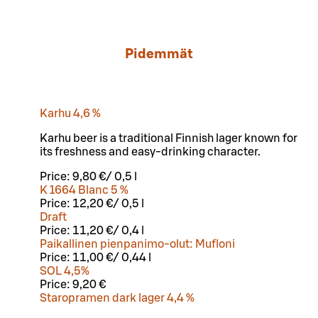
Pidemmät
Karhu 4,6 %
Karhu beer is a traditional Finnish lager known for
its freshness and easy-drinking character.
Price:
9,80 €
/
0,5 l
K 1664 Blanc 5 %
Price:
12,20 €
/
0,5 l
Draft
Price:
11,20 €
/
0,4 l
Paikallinen pienpanimo-olut: Mufloni
Price:
11,00 €
/
0,44 l
SOL 4,5%
Price:
9,20 €
Staropramen dark lager 4,4 %