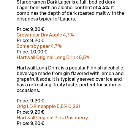
Staropramen Dark Lager is a full-bodied dark
Lager beer with an alcohol content of 4.4%. It
combines the depth of dark roasted malt with the
crispness typical of Lagers.
Price:
9,80 €
Crowmoor Dry Apple 4,7 %
Price:
9,20 €
Somersby pear 4,7 %
Price:
10,00 €
Hartwall Original Long Drink 5,5%
Hartwall Long Drink is a popular Finnish alcoholic
beverage made from gin flavored with lemon and
grapefruit soda. It is typically served over ice and
has a refreshing, fruity taste, perfect for summer
occasions.
Price:
9,20 €
Orig LD Pineapple 5,5% 0,33l
Price:
9,20 €
Hartwall Original Pink Raspberry
Price:
9,20 €