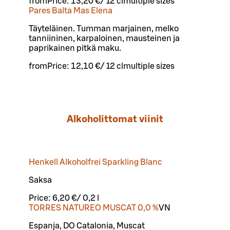
from
Price:
13,20 €
/
12 cl
multiple sizes
Pares Balta Mas Elena
Täyteläinen. Tumman marjainen, melko
tanniininen, karpaloinen, mausteinen ja
paprikainen pitkä maku.
from
Price:
12,10 €
/
12 cl
multiple sizes
Alkoholittomat viinit
Henkell Alkoholfrei Sparkling Blanc
Saksa
Price:
6,20 €
/
0,2 l
TORRES NATUREO MUSCAT 0,0 %
VN
Espanja, DO Catalonia, Muscat