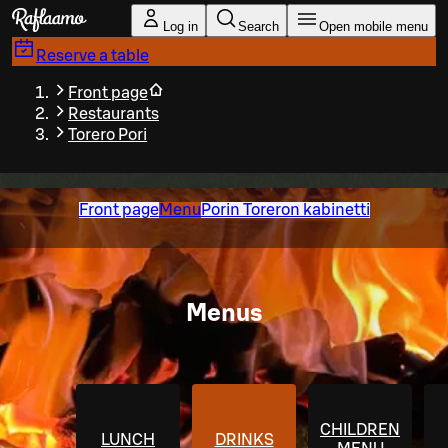
Skip to main content
Log in
Search
Open mobile menu
Reserve a table
Front page
Restaurants
Torero Pori
Front page
Menu
Porin Toreron kabinetti
Menus
CHILDREN
LUNCH
DRINKS