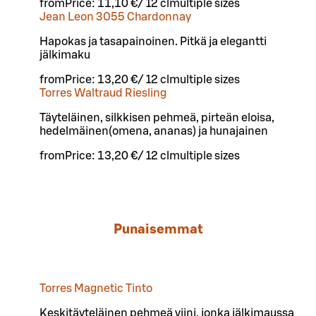
from
Price:
11,10 €
/
12 cl
multiple sizes
Jean Leon 3055 Chardonnay
Hapokas ja tasapainoinen. Pitkä ja elegantti
jälkimaku
from
Price:
13,20 €
/
12 cl
multiple sizes
Torres Waltraud Riesling
Täyteläinen, silkkisen pehmeä, pirteän eloisa,
hedelmäinen(omena, ananas) ja hunajainen
from
Price:
13,20 €
/
12 cl
multiple sizes
Punaisemmat
Torres Magnetic Tinto
Keskitäyteläinen pehmeä viini, jonka jälkimaussa