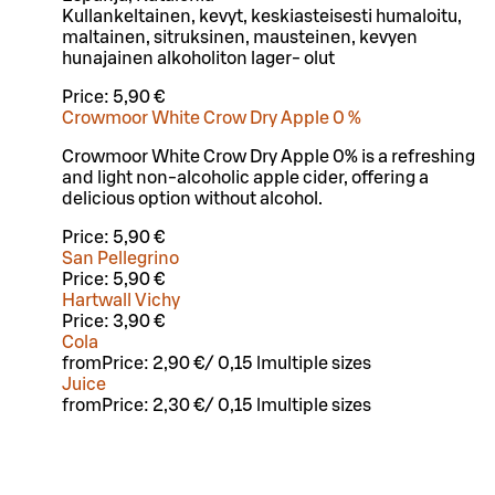
Kullankeltainen, kevyt, keskiasteisesti humaloitu,
maltainen, sitruksinen, mausteinen, kevyen
hunajainen alkoholiton lager- olut
Price:
5,90 €
Crowmoor White Crow Dry Apple 0 %
Crowmoor White Crow Dry Apple 0% is a refreshing
and light non-alcoholic apple cider, offering a
delicious option without alcohol.
Price:
5,90 €
San Pellegrino
Price:
5,90 €
Hartwall Vichy
Price:
3,90 €
Cola
from
Price:
2,90 €
/
0,15 l
multiple sizes
Juice
from
Price:
2,30 €
/
0,15 l
multiple sizes