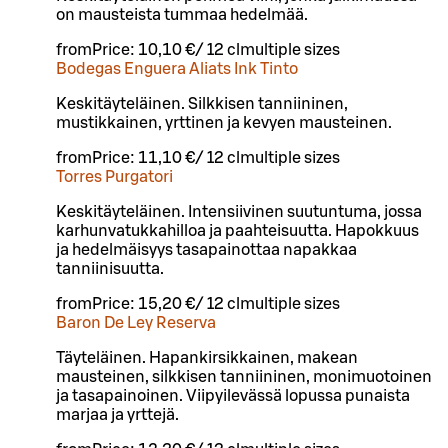
on mausteista tummaa hedelmää.
from
Price:
10,10 €
/
12 cl
multiple sizes
Bodegas Enguera Aliats Ink Tinto
Keskitäyteläinen. Silkkisen tanniininen,
mustikkainen, yrttinen ja kevyen mausteinen.
from
Price:
11,10 €
/
12 cl
multiple sizes
Torres Purgatori
Keskitäyteläinen. Intensiivinen suutuntuma, jossa
karhunvatukkahilloa ja paahteisuutta. Hapokkuus
ja hedelmäisyys tasapainottaa napakkaa
tanniinisuutta.
from
Price:
15,20 €
/
12 cl
multiple sizes
Baron De Ley Reserva
Täyteläinen. Hapankirsikkainen, makean
mausteinen, silkkisen tanniininen, monimuotoinen
ja tasapainoinen. Viipyilevässä lopussa punaista
marjaa ja yrttejä.