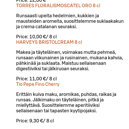
Price:
12,00 €
TORRES FLORALISMOSCATEL ORO 8 cl
Runsaasti upeita hedelmien, kukkien ja
mausteiden aromeita, suosittelemme suklaakakun
ja crema catalanan seuraksi.
Price:
10,00 €
/
8 cl
HARVEYS BRISTOLCREAM 8 cl
Makea ja täyteläinen, voimakas mutta pehmeä,
runsaan viikunainen ja rusinainen, mukana kahvia,
pähkinää ja suklaata. Maistuu sellaisenaan
digestiiviksi tai jälkiruoan seuraksi.
Price:
11,00 €
/
8 cl
Tio Pepe Fino Cherry
Erittäin kuiva maku, aromikas, puhdas, raikas ja
runsas. Jälkimaku on täyteläinen, pitkä ja
miellyttävä. Suosittelemme aperitiiviksi
sellaisenaan tai tapasten kyytipojaksi.
Price:
9,30 €
/
8 cl