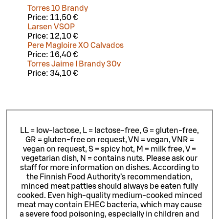
Torres 10 Brandy
Price:
11,50 €
Larsen VSOP
Price:
12,10 €
Pere Magloire XO Calvados
Price:
16,40 €
Torres Jaime I Brandy 30v
Price:
34,10 €
LL = low-lactose, L = lactose-free, G = gluten-free,
GR = gluten-free on request, VN = vegan, VNR =
vegan on request, S = spicy hot, M = milk free, V =
vegetarian dish, N = contains nuts. Please ask our
staff for more information on dishes.
According to
the Finnish Food Authority’s recommendation,
minced meat patties should always be eaten fully
cooked. Even high-quality medium-cooked minced
meat may contain EHEC bacteria, which may cause
a severe food poisoning, especially in children and