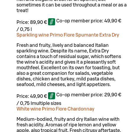
sometimes it can be used throughout a meal or as a
treat!
Co-op member price:
49,90 €
Price:
89,90 €
/
0,75 l
Sparkling wine Primo Fiore Spumante Extra Dry
Fresh and fruity, lively and balanced Italian
sparkling wine. Despite its name, Extra Dry
contains a touch of residual sugar, which softens
the wine's acidity and gives it a pleasantly soft
mouthfeel. Excellent on its own for toasting, but
also a great companion for salads, vegetable
dishes, chicken and turkey, mild pasta dishes,
seafood, mild cheeses, and light appetizers.
Co-op member price:
29,90 €
Price:
49,90 €
/
0,75 l
multiple sizes
White wine Primo Fiore Chardonnay
Medium-bodied, fruity and dry Italian wine with
fresh acidity. Aromas of ripe lemon and yellow
apple, also tropical fruit. Fresh citrusy aftertaste.