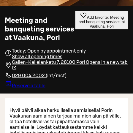
Add favorite: Meeting
Meeting and
and banqueting services at
Vaakuna, Pori
banqueting services
at Vaakuna, Pori
Today: Open by appointment only
Show all opening times
Gallen-Kallelankatu 7, 28100 Pori
Opens in a new tab
029 004 2002
(
inf/mcf
)
Reserve a table
Hyvä päivä alkaa herkullisella aamiaisella! Porin
Vaakunan aamiainen tarjoaa mainion alun päivälle,
olitpa hotellivieras tai piipahtamassa vain
aamiaiselle. Löydät kattauksestamme kaikki
hotelliaamiaisen rakastetuimmat klassikot: rapeaa