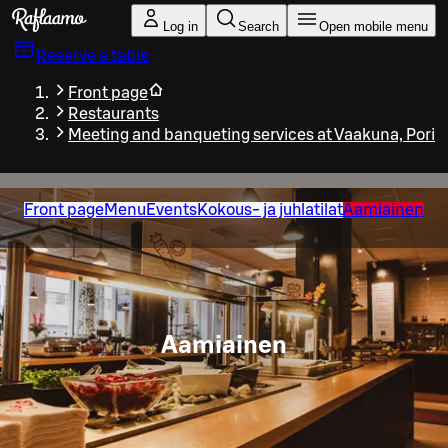
Skip to main content
Log in
Search
Open mobile menu
Reserve a table
Front page
Restaurants
Meeting and banqueting services at Vaakuna, Pori
Front page
Menu
Events
Kokous- ja juhlatilat
Aamiainen
Aamiainen