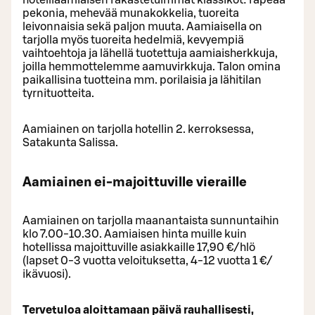
pekonia, mehevää munakokkelia, tuoreita
leivonnaisia sekä paljon muuta. Aamiaisella on
tarjolla myös tuoreita hedelmiä, kevyempiä
vaihtoehtoja ja lähellä tuotettuja aamiaisherkkuja,
joilla hemmottelemme aamuvirkkuja. Talon omina
paikallisina tuotteina mm. porilaisia ja lähitilan
tyrnituotteita.
Aamiainen on tarjolla hotellin 2. kerroksessa,
Satakunta Salissa.
Aamiainen ei-majoittuville vieraille
Aamiainen on tarjolla maanantaista sunnuntaihin
klo 7.00-10.30. Aamiaisen hinta muille kuin
hotellissa majoittuville asiakkaille 17,90 €/hlö
(lapset 0-3 vuotta veloituksetta, 4-12 vuotta 1 €/
ikävuosi).
Tervetuloa aloittamaan päivä rauhallisesti,