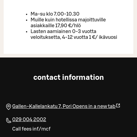
Ma-su klo 7.00-10.30
Muille kuin hotellissa majoittuville
asiakkaille 17,90 €/hlö
Lasten aamiainen 0-3 vuotta
veloituksetta, 4-12 vuotta 1 €/ ikävuosi
contact information
Gallen-Kallelankatu 7
,
Pori
Opens in a new tab
029 004 2002
Call fees inf/mcf