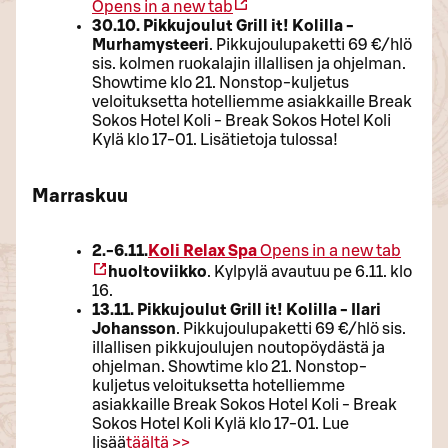
Opens in a new tab
30.10. Pikkujoulut Grill it! Kolilla -
Murhamysteeri
. Pikkujoulupaketti 69 €/hlö
sis. kolmen ruokalajin illallisen ja ohjelman.
Showtime klo 21. Nonstop-kuljetus
veloituksetta hotelliemme asiakkaille Break
Sokos Hotel Koli - Break Sokos Hotel Koli
Kylä klo 17-01. Lisätietoja tulossa!
Marraskuu
2.-6.11.
Koli Relax Spa
Opens in a new tab
huoltoviikko
. Kylpylä avautuu pe 6.11. klo
16.
13.11. Pikkujoulut Grill it! Kolilla - Ilari
Johansson
. Pikkujoulupaketti 69 €/hlö sis.
illallisen pikkujoulujen noutopöydästä ja
ohjelman. Showtime klo 21. Nonstop-
kuljetus veloituksetta hotelliemme
asiakkaille Break Sokos Hotel Koli - Break
Sokos Hotel Koli Kylä klo 17-01. Lue
lisää
täältä >>