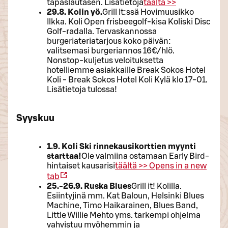
tapaslautasen. Lisätietoja
täältä >>
29.8. Kolin yö.
Grill It:ssä Hovimuusikko
Ilkka. Koli Open frisbeegolf-kisa Koliski Disc
Golf-radalla. Tervaskannossa
burgeriateriatarjous koko päivän:
valitsemasi burgeriannos 16€/hlö.
Nonstop-kuljetus veloituksetta
hotelliemme asiakkaille Break Sokos Hotel
Koli - Break Sokos Hotel Koli Kylä klo 17-01.
Lisätietoja tulossa!
Syyskuu
1.9. Koli Ski rinnekausikorttien myynti
starttaa!
Ole valmiina ostamaan Early Bird-
hintaiset kausarisi
täältä >>
Opens in a new
tab
25.-26.9. Ruska Blues
Grill it! Kolilla.
Esiintyjinä mm. Kat Baloun, Helsinki Blues
Machine, Timo Haikarainen, Blues Band,
Little Willie Mehto yms. tarkempi ohjelma
vahvistuu myöhemmin ja