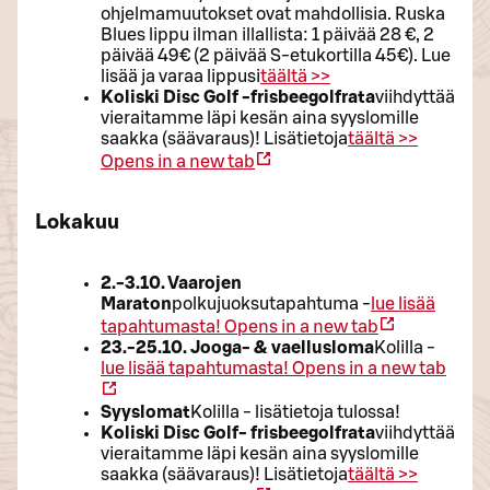
ohjelmamuutokset ovat mahdollisia. Ruska
Blues lippu ilman illallista: 1 päivää 28 €, 2
päivää 49€ (2 päivää S-etukortilla 45€). Lue
lisää ja varaa lippusi
täältä >>
Koliski Disc Golf -frisbeegolfrata
viihdyttää
vieraitamme läpi kesän aina syyslomille
saakka (säävaraus)! Lisätietoja
täältä >>
Opens in a new tab
Lokakuu
2.-3.10. Vaarojen
Maraton
polkujuoksutapahtuma -
lue lisää
tapahtumasta!
Opens in a new tab
23.-25.10. Jooga- & vaellusloma
Kolilla -
lue lisää tapahtumasta!
Opens in a new tab
Syyslomat
Kolilla - lisätietoja tulossa!
Koliski Disc Golf- frisbeegolfrata
viihdyttää
vieraitamme läpi kesän aina syyslomille
saakka (säävaraus)! Lisätietoja
täältä >>