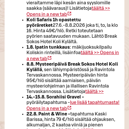
vieraitamme läpi kesän aina syyslomille
saakka (säävaraus)! Lisätietoja
täältä >>
Opens in a new tab
Koli Safaris 1h opastettu
pyöräretket
27.6.-8.8.2026 joka ti, to, la klo
16. Hinta 49€/hlö. Retki toteutetaan
pyörien saatavuuden mukaan. Lähtö Break
Sokos Hotel Koli Kylältä.
1.8. Ipatin tunkkaus
: mäkijuoksukilpailu
Koliskin rinteillä, lisäinfoa
täältä >>
Opens in
a new tab
8.8. Mysteeripäivä Break Sokos Hotel Koli
Kylällä
, sen lähiympäristössä ja Ravintola
Tervaskannossa. Mysteeripäivän hinta
95€/hlö sisältää aamiaisen, päivän
mysteeriohjelman ja illallisen Ravintola
Tervaskannossa. Lisätietoja
täältä >>
14.-15.8. Sorahiisi Gravel -
pyöräilytapahtuma -
lue lisää tapahtumasta!
Opens in a new tab
22.8. Paint & Wine -
tapahtuma Kaski
Barissa, hinta 79 €/hlö sisältää ohjauksen,
alkumaljan, 2 kaatoa viiniä ja pienen