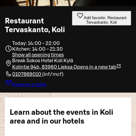
Add favorite: Restaurant
Restaurant
Tervaskanto, Koli
Tervaskanto, Koli
Today: 14:00 - 22:00
Kitchen: 14:00 - 21:30
Show all opening times
Break Sokos Hotel Koli Kylä
Kolintie 94b, 83960 Lieksa
Opens in a new tab
0107869010
(
inf/mcf
)
Reserve a table
Learn about the events in Koli
area and in our hotels