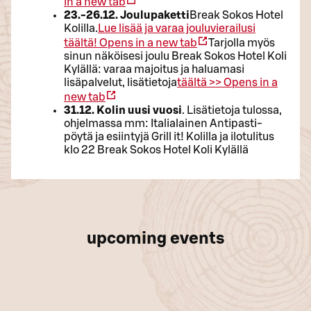
in a new tab
23.-26.12. Joulupaketti
Break Sokos Hotel
Kolilla.
Lue lisää ja varaa jouluvierailusi
täältä!
Opens in a new tab
Tarjolla myös
sinun näköisesi joulu Break Sokos Hotel Koli
Kylällä: varaa majoitus ja haluamasi
lisäpalvelut, lisätietoja
täältä >>
Opens in a
new tab
31.12. Kolin uusi vuosi
. Lisätietoja tulossa,
ohjelmassa mm: Italialainen Antipasti-
pöytä ja esiintyjä Grill it! Kolilla ja ilotulitus
klo 22 Break Sokos Hotel Koli Kylällä
upcoming events