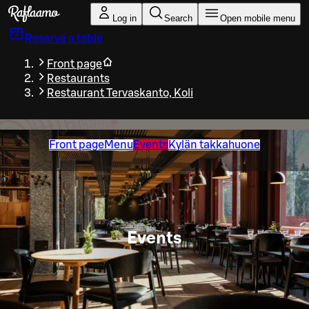
Skip to main content
Log in
Search
Open mobile menu
Reserve a table
Front page
Restaurants
Restaurant Tervaskanto, Koli
Front page
Menu
Events
Kylän takkahuone
Events