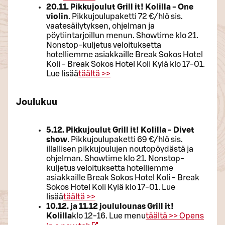
20.11. Pikkujoulut Grill it! Kolilla - One
violin
. Pikkujoulupaketti 72 €/hlö sis.
vaatesäilytyksen, ohjelman ja
pöytiintarjoillun menun. Showtime klo 21.
Nonstop-kuljetus veloituksetta
hotelliemme asiakkaille Break Sokos Hotel
Koli - Break Sokos Hotel Koli Kylä klo 17-01.
Lue lisää
täältä >>
Joulukuu
5.12. Pikkujoulut Grill it! Kolilla - Divet
show
. Pikkujoulupaketti 69 €/hlö sis.
illallisen pikkujoulujen noutopöydästä ja
ohjelman. Showtime klo 21. Nonstop-
kuljetus veloituksetta hotelliemme
asiakkaille Break Sokos Hotel Koli - Break
Sokos Hotel Koli Kylä klo 17-01. Lue
lisää
täältä >>
10.12. ja 11.12 joululounas Grill it!
Kolilla
klo 12-16. Lue menu
täältä >>
Opens