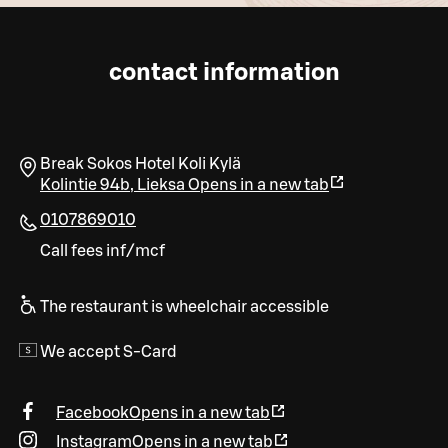
contact information
Break Sokos Hotel Koli Kylä
Kolintie 94b
,
Lieksa
Opens in a new tab
0107869010
Call fees inf/mcf
The restaurant is wheelchair accessible
We accept S-Card
Facebook
Opens in a new tab
Instagram
Opens in a new tab