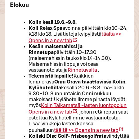
Elokuu
Kolin kesä 19.6.-9.8.
Koli Relax Spa
avoinna päivittäin klo 10-24,
K18 klo 18. Lisätietoja kylpylästä
täältä >>
Opens in a new tab
Kesän maisemahissi ja
Rinnetupa
päivittäin 10-17.30
(maisemahissin tauko klo 14-14.30).
Maisemahissin lippuja voi osaa
vastaanotoista ja
Rinnetuvalta
.
Tekemistä lapsille!
Kaikkien
lempiorava
Onni Orava tavattavissa Kolin
Kylähotellilla
kesällä 20.6.-8.8. ma-la klo
9.30–10. Sunnuntaisin Onni nukkuu
makoisasti! Kylähotellimme pihasta löydät
myös
Kolin Taikametsä -lasten luontopolun
Opens in a new tab
, johon retkirepun saat
ostettua Kylähotellimme vastaanotosta.
Lisää vinkkejä lasten kanssa
puuhailuun
täältä >>
Opens in a new tab
Koliski Disc Golf- frisbeegolfrata
viihdyttää