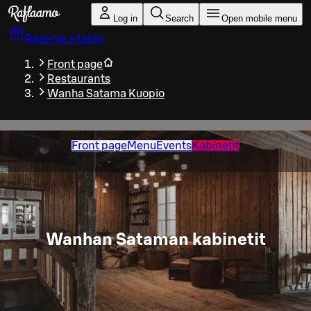
Skip to main content
Log in
Search
Open mobile menu
Reserve a table
Front page
Restaurants
Wanha Satama Kuopio
Front page
Menu
Events
Kabinetit
Wanhan Sataman kabinetit