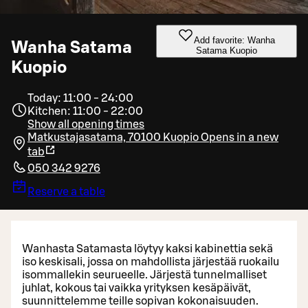
Add favorite: Wanha
Wanha Satama
Satama Kuopio
Kuopio
Today: 11:00 - 24:00
Kitchen: 11:00 - 22:00
Show all opening times
Matkustajasatama, 70100 Kuopio
Opens in a new
tab
050 342 9276
Reserve a table
Wanhasta Satamasta löytyy kaksi kabinettia sekä
iso keskisali, jossa on mahdollista järjestää ruokailu
isommallekin seurueelle. Järjestä tunnelmalliset
juhlat, kokous tai vaikka yrityksen kesäpäivät,
suunnittelemme teille sopivan kokonaisuuden.