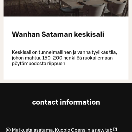
Wanhan Sataman keskisali
Keskisali on tunnelmallinen ja vanha tyylikäs tila,
johon mahtuu 150-200 henkilöä ruokailemaan
pöytämuodosta riippuen.
contact information
Matkustajasatama
,
Kuopio
Opens in a new tab