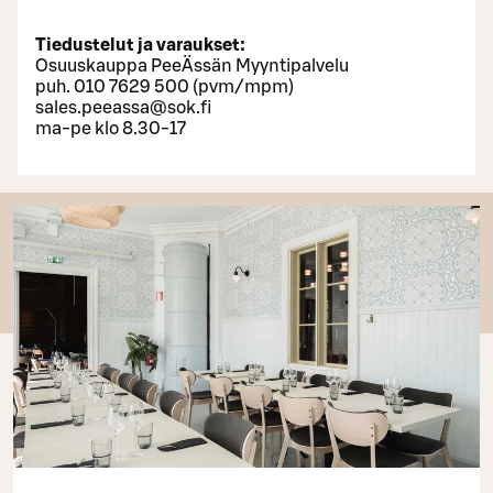
Tiedustelut ja varaukset:
Osuuskauppa PeeÄssän Myyntipalvelu
puh. 010 7629 500 (pvm/mpm)
sales.peeassa@sok.fi
ma-pe klo 8.30-17