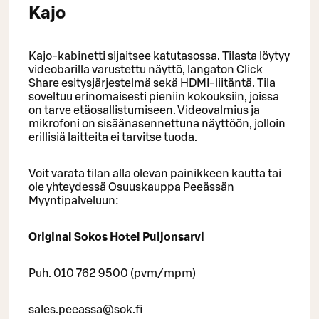
Kajo
Kajo-kabinetti sijaitsee katutasossa. Tilasta löytyy
videobarilla varustettu näyttö, langaton Click
Share esitysjärjestelmä sekä HDMI-liitäntä. Tila
soveltuu erinomaisesti pieniin kokouksiin, joissa
on tarve etäosallistumiseen. Videovalmius ja
mikrofoni on sisäänasennettuna näyttöön, jolloin
erillisiä laitteita ei tarvitse tuoda.
Voit varata tilan alla olevan painikkeen kautta tai
ole yhteydessä Osuuskauppa Peeässän
Myyntipalveluun:
Original Sokos Hotel Puijonsarvi
Puh. 010 762 9500 (pvm/mpm)
sales.peeassa@sok.fi