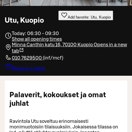
Add favorite: Utu, Kuopio
Utu, Kuopio
Today: 06:30 - 09:30
Show all opening times
Minna Canthin katu 16, 70100 Kuopio
Opens in a new
tab
010 7629500
(
inf/mcf
)
Reserve a table
Palaverit, kokoukset ja omat
juhlat
Ravintola Utu soveltuu erinomaisesti
monimuotoisiin tilaisuuksiin. Jokaisessa tilassa on