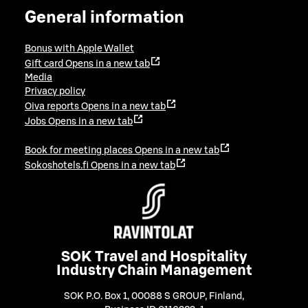
General information
Bonus with Apple Wallet
Gift card
Opens in a new tab
Media
Privacy policy
Oiva reports
Opens in a new tab
Jobs
Opens in a new tab
Book for meeting places
Opens in a new tab
Sokoshotels.fi
Opens in a new tab
SOK Travel and Hospitality
Industry Chain Management
SOK P.O. Box 1, 00088 S GROUP, Finland
,