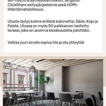
led-näyttö etäyhteysvalmiuksin, langaton
ClickShare esitysjärjestelmä sekä HDMI-
liitäntämahdollisuus.
Utusta löytyy kolme erillistä kabinettia; Säde, Kajo ja
Paiste. Utussa on myös 50 paikkainen lasitettu
terassi, joka on avoinna kesäkaudella päivittäin.
Valitse juuri sinulle sopiva tila ja ota yhteyttä!