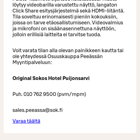
löytyy videobarilla varustettu näyttö, langaton
Click Share esitysjärjestelmä sekä HDMI-liitäntä.
Tila soveltuu erinomaisesti pieniin kokouksiin,
joissa on tarve etäosallistumiseen. Videovalmius
ja mikrofoni on sisäänasennettuna näyttöön,
jolloin erillisiä laitteita ei tarvitse tuoda.
Voit varata tilan alla olevan painikkeen kautta tai
ole yhteydessä Osuuskauppa Peeässän
Myyntipalveluun:
Original Sokos Hotel Puijonsarvi
Puh. 010 762 9500 (pvm/mpm)
sales.peeassa@sok.fi
Varaa täältä