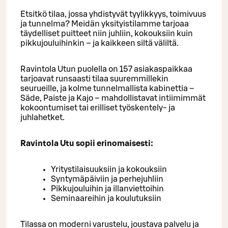
Etsitkö tilaa, jossa yhdistyvät tyylikkyys, toimivuus
ja tunnelma? Meidän yksityistilamme tarjoaa
täydelliset puitteet niin juhliin, kokouksiin kuin
pikkujouluihinkin – ja kaikkeen siltä väliltä.
Ravintola Utun puolella on 157 asiakaspaikkaa
tarjoavat runsaasti tilaa suuremmillekin
seurueille, ja kolme tunnelmallista kabinettia –
Säde, Paiste ja Kajo – mahdollistavat intiimimmät
kokoontumiset tai erilliset työskentely- ja
juhlahetket.
Ravintola Utu sopii erinomaisesti:
Yritystilaisuuksiin ja kokouksiin
Syntymäpäiviin ja perhejuhliin
Pikkujouluihin ja illanviettoihin
Seminaareihin ja koulutuksiin
Tilassa on moderni varustelu, joustava palvelu ja