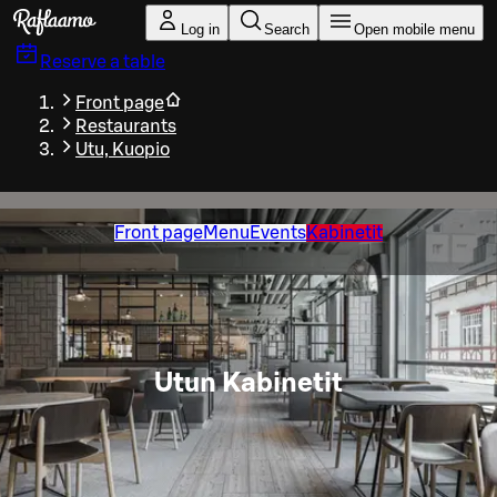
Skip to main content
Log in
Search
Open mobile menu
Reserve a table
Front page
Restaurants
Utu, Kuopio
Front page
Menu
Events
Kabinetit
Utun Kabinetit