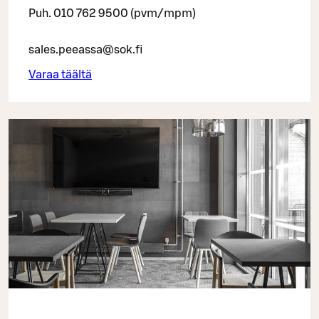
Puh. 010 762 9500 (pvm/mpm)
sales.peeassa@sok.fi
Varaa täältä