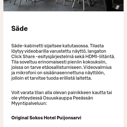
Säde
Säde-kabinetti sijaitsee katutasossa. Tilasta
löytyy videobarilla varustettu näyttö, langaton
Click Share -esitysjärjestelmä sekä HDMI-liitäntä.
Tila soveltuu erinomaisesti pieniin kokouksiin,
joissa on tarve etäosallistumiseen. Videovalmius
ja mikrofoni on sisäänasennettuna näyttöön,
jolloin et tarvitse tuoda erillistä laitetta.
Voit varata tilan alla olevan painikkeen kautta tai
ole yhteydessä Osuuskauppa Peeässän
Myyntipalveluun:
Original Sokos Hotel Puijonsarvi