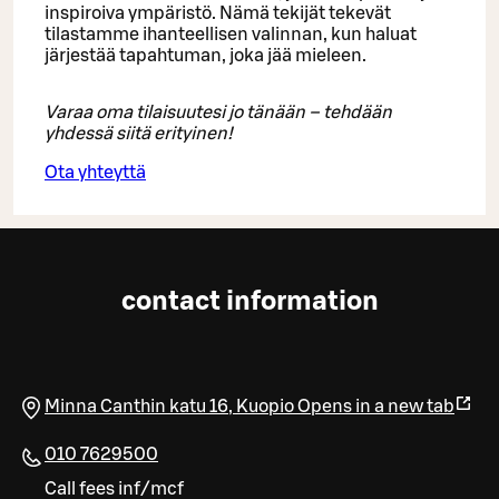
inspiroiva ympäristö. Nämä tekijät tekevät
tilastamme ihanteellisen valinnan, kun haluat
järjestää tapahtuman, joka jää mieleen.
Varaa oma tilaisuutesi jo tänään – tehdään
yhdessä siitä erityinen!
Ota yhteyttä
contact information
Minna Canthin katu 16
,
Kuopio
Opens in a new tab
010 7629500
Call fees inf/mcf