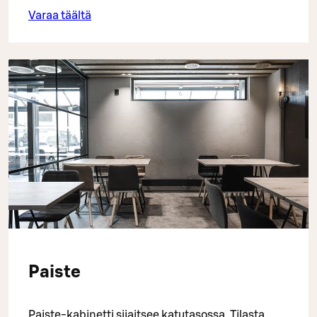
Varaa täältä
Paiste
Paiste-kabinetti sijaitsee katutasossa. Tilasta