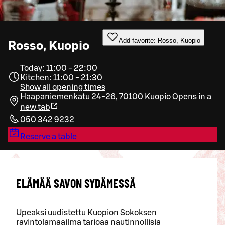
Add favorite: Rosso, Kuopio
Rosso, Kuopio
Today: 11:00 - 22:00
Kitchen: 11:00 - 21:30
Show all opening times
Haapaniemenkatu 24-26, 70100 Kuopio
Opens in a
new tab
050 342 9232
Reserve a table
ELÄMÄÄ SAVON SYDÄMESSÄ
Upeaksi uudistettu Kuopion Sokoksen
ravintolamaailma tarjoaa nautinnollisia