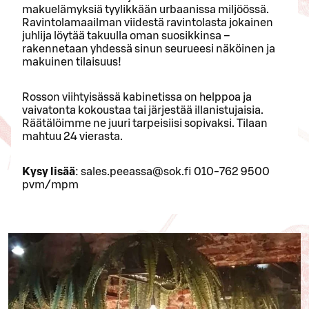
makuelämyksiä tyylikkään urbaanissa miljöössä.
Ravintolamaailman viidestä ravintolasta jokainen
juhlija löytää takuulla oman suosikkinsa –
rakennetaan yhdessä sinun seurueesi näköinen ja
makuinen tilaisuus!
Rosson viihtyisässä kabinetissa on helppoa ja
vaivatonta kokoustaa tai järjestää illanistujaisia.
Räätälöimme ne juuri tarpeisiisi sopivaksi. Tilaan
mahtuu 24 vierasta.
Kysy lisää
: sales.peeassa@sok.fi 010-762 9500
pvm/mpm