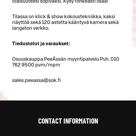
tilaisuuteesi sopivaksi. Kysy rohkeasti lisää!
Tilassa on klick & show kokoustekniikka, kaksi
näyttöä sekä 120 astetta kääntyvä kamera sekä
langaton verkko.
Tiedustelut ja varaukset:
Osuuskauppa PeeÄssän myyntipalvelu Puh. 010
762 9500 pvm/mpm
sales.peeassa@sok.fi
CONTACT INFORMATION