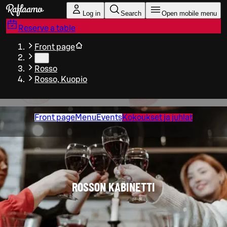
Skip to main content
Log in
Search
Open mobile menu
Reserve a table
Front page
…
Rosso
Rosso, Kuopio
Front page
Menu
Events
Kokoukset ja juhlat
ROSSON KABINETTI