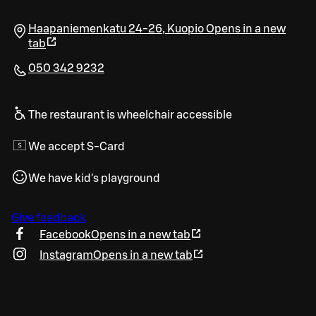
Haapaniemenkatu 24-26
,
Kuopio
Opens in a new
tab
050 342 9232
The restaurant is wheelchair accessible
We accept S-Card
We have kid's playground
Give feedback
Facebook
Opens in a new tab
Instagram
Opens in a new tab