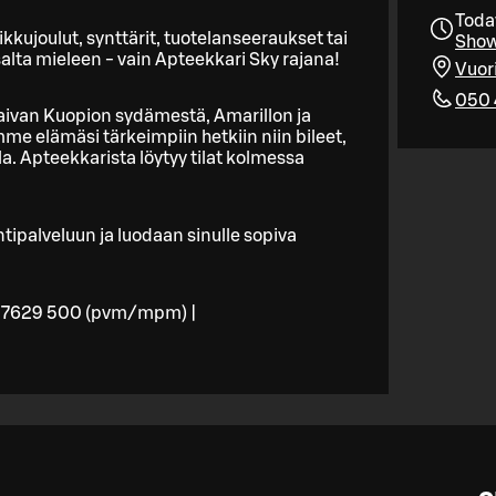
Toda
kujoulut, synttärit, tuotelanseeraukset tai
Show
alta mieleen - vain Apteekkari Sky rajana!
Vuor
050 
ivan Kuopion sydämestä, Amarillon ja
e elämäsi tärkeimpiin hetkiin niin bileet,
a. Apteekkarista löytyy tilat kolmessa
ipalveluun ja luodaan sinulle sopiva
7629 500 (pvm/mpm) |