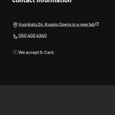
contact information
Vuorikatu 24
,
Kuopio
Opens in a new tab
050 402 4340
We accept S-Card