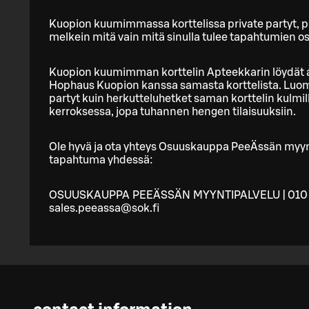
Kuopion kuumimmassa korttelissa private partyt, pik
melkein mitä vain mitä sinulla tulee tapahtumien os
Kuopion kuumimman korttelin Apteekkarin löydät a
Hophaus Kuopion kanssa samasta korttelista. Luomm
partyt kuin herkutteluhetket saman korttelin kulmill
kerroksessa, jopa tuhannen hengen tilaisuuksiin.
Ole hyvä ja ota yhteys Osuuskauppa PeeÄssän myynt
tapahtuma yhdessä:
OSUUSKAUPPA PEEÄSSÄN MYYNTIPALVELU | 010 
sales.peeassa@sok.fi