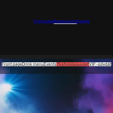
Front page
Restaurants
Events
Front page
Drink menu
Events
Yksityisilaisuudet
VIP -pöydät