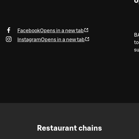
o
Facebook
Opens in a new tab
BA
Instagram
Opens in a new tab
to
s
Restaurant chains