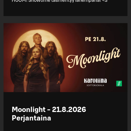
HUOM! Showtime täsmentyy lähempänä! <3
Moonlight - 21.8.2026
Perjantaina