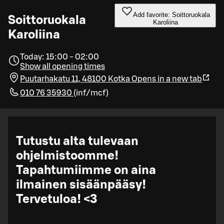
Add favorite: Soittoruokala
Soittoruokala
Karoliina
Karoliina
Today: 15:00 - 02:00
Show all opening times
Puutarhakatu 11, 48100 Kotka
Opens in a new tab
010 76 35930
(
inf/mcf
)
Tutustu alta tulevaan
ohjelmistoomme!
Tapahtumiimme on aina
ilmainen sisäänpääsy!
Tervetuloa! <3