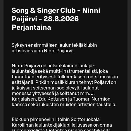
Song & Singer Club - Ninni
Poijärvi - 28.8.2026
Perjantaina
Syksyn ensimmäisen lauluntekijäklubin
artistivieraana Ninni Poijärvi!
Ninni Poijärvi on helsinkiläinen laulaja-
lauluntekijä sekä multi-instrumentalisti, joka
tunnetaan erityisesti folkhenkisen roots-musiikin
esittäjänä. Pitkän musiikkiuran tehnyt Poijärvi on
julkaissut seitsemän soololevyä, laulanut
monessa yhtyeessä ja soittanut mm. J.
Karjalaisen, Edu Kettusen ja Tuomari Nurmion
kanssa sekä lukuisten muiden artistien taustalla.
Elokuun pimeneviin iltoihin Soittoruokala
Karoliinan lauluntekijäklubille luvassa on omaa
suomenkielistä tuotantoa pianon säestyksellä