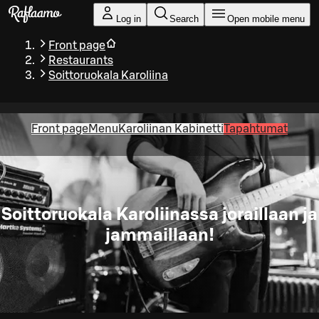
Skip to main content
Log in
Search
Open mobile menu
Front page
Restaurants
Soittoruokala Karoliina
Front page
Menu
Karoliinan Kabinetti
Tapahtumat
Soittoruokala Karoliinassa joraillaan ja
jammaillaan!