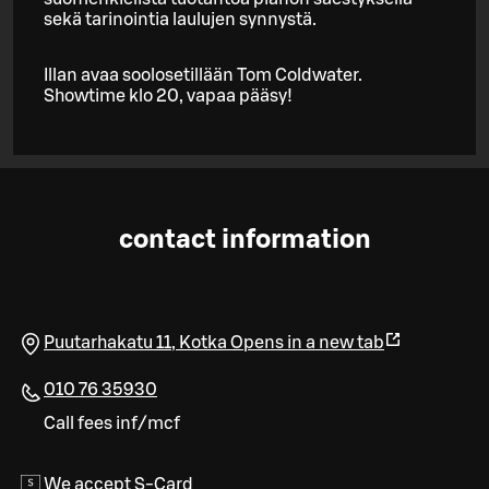
sekä tarinointia laulujen synnystä.
Illan avaa soolosetillään Tom Coldwater.
Showtime klo 20, vapaa pääsy!
contact information
Puutarhakatu 11
,
Kotka
Opens in a new tab
010 76 35930
Call fees inf/mcf
We accept S-Card