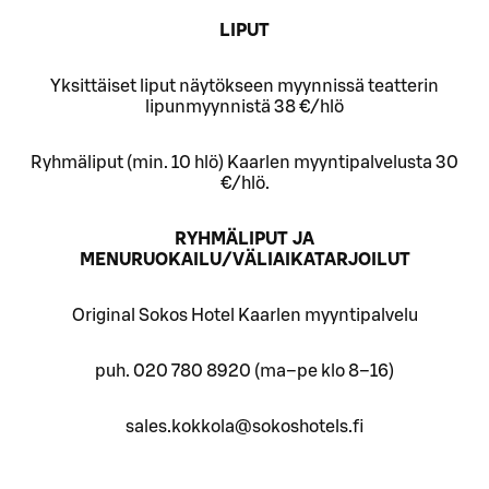
LIPUT
Yksittäiset liput näytökseen myynnissä teatterin
lipunmyynnistä 38 €/hlö
Ryhmäliput (min. 10 hlö) Kaarlen myyntipalvelusta 30
€/hlö.
RYHMÄLIPUT JA
MENURUOKAILU/VÄLIAIKATARJOILUT
Original Sokos Hotel Kaarlen myyntipalvelu
puh. 020 780 8920 (ma–pe klo 8–16)
sales.kokkola@sokoshotels.fi