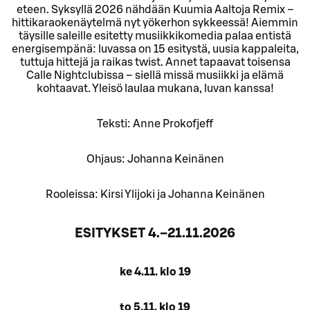
eteen. Syksyllä 2026 nähdään Kuumia Aaltoja Remix –
hittikaraokenäytelmä nyt yökerhon sykkeessä! Aiemmin
täysille saleille esitetty musiikkikomedia palaa entistä
energisempänä: luvassa on 15 esitystä, uusia kappaleita,
tuttuja hittejä ja raikas twist. Annet tapaavat toisensa
Calle Nightclubissa – siellä missä musiikki ja elämä
kohtaavat. Yleisö laulaa mukana, luvan kanssa!
Teksti: Anne Prokofjeff
Ohjaus: Johanna Keinänen
Rooleissa: Kirsi Ylijoki ja Johanna Keinänen
ESITYKSET 4.–21.11.2026
ke 4.11. klo 19
to 5.11. klo 19