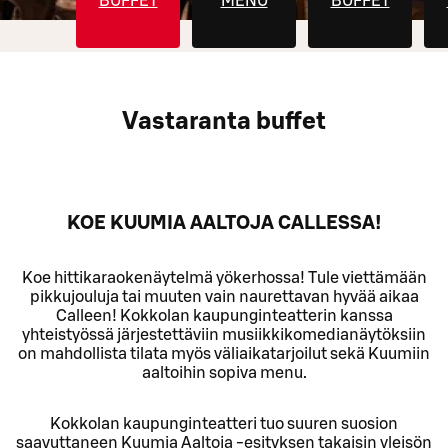
BUFFET
MENU
BUFFET
Vastaranta buffet
KOE KUUMIA AALTOJA CALLESSA!
Koe hittikaraokenäytelmä yökerhossa! Tule viettämään
pikkujouluja tai muuten vain naurettavan hyvää aikaa
Calleen! Kokkolan kaupunginteatterin kanssa
yhteistyössä järjestettäviin musiikkikomedianäytöksiin
on mahdollista tilata myös väliaikatarjoilut sekä Kuumiin
aaltoihin sopiva menu.
Kokkolan kaupunginteatteri tuo suuren suosion
saavuttaneen Kuumia Aaltoja -esityksen takaisin yleisön