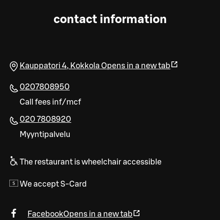
contact information
Kauppatori 4
,
Kokkola
Opens in a new tab
0207808950
Call fees inf/mcf
020 7808920
Myyntipalvelu
The restaurant is wheelchair accessible
We accept S-Card
Facebook
Opens in a new tab