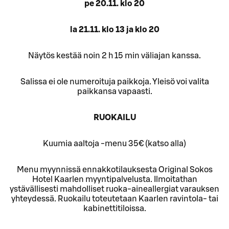
pe 20.11. klo 20
la 21.11. klo 13 ja klo 20
Näytös kestää noin 2 h 15 min väliajan kanssa.
Salissa ei ole numeroituja paikkoja. Yleisö voi valita
paikkansa vapaasti.
RUOKAILU
Kuumia aaltoja -menu 35€ (katso alla)
Menu myynnissä ennakkotilauksesta Original Sokos
Hotel Kaarlen myyntipalvelusta. Ilmoitathan
ystävällisesti mahdolliset ruoka-aineallergiat varauksen
yhteydessä. Ruokailu toteutetaan Kaarlen ravintola- tai
kabinettitiloissa.