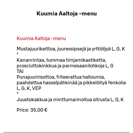
Kuumia Aaltoja -menu
Kuumia Aaltoja -menu
Mustajuurikeittoa, juuressipsejä ja yrttiöljyä L, G, K
*
Kananrintaa, tummaa timjamikastiketta,
prosciuttokinkkua ja parmesaanilohkoja L, G
TAI
Punajuuririsottoa, friteerattua halloumia,
paahdettua hasselpähkinää ja pikkelöityä fenkolia
L, G, K, VEP
*
Juustokakkua ja minttumarinoitua sitrusta L, G, K
Price:
35,00 €