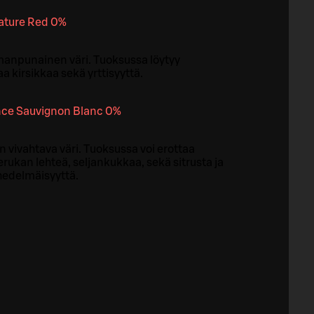
ature Red 0%
manpunainen väri. Tuoksussa löytyy
kirsikkaa sekä yrttisyyttä.
nce Sauvignon Blanc 0%
 vivahtava väri. Tuoksussa voi erottaa
rukan lehteä, seljankukkaa, sekä sitrusta ja
hedelmäisyyttä.