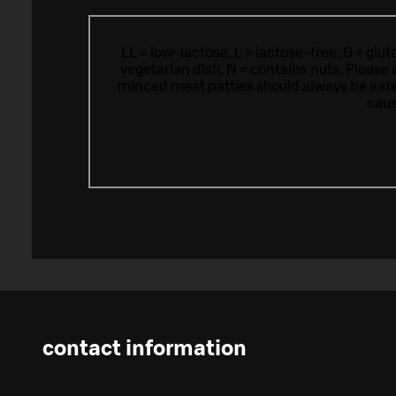
LL = low-lactose, L = lactose-free, G = glu
vegetarian dish, N = contains nuts. Please 
minced meat patties should always be eat
caus
contact information