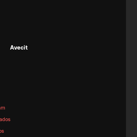
Avecit
eam
vados
os