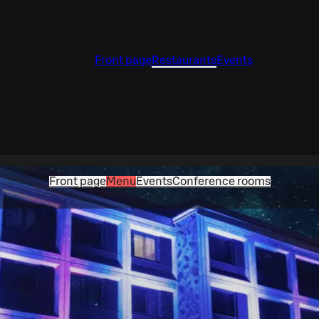
Front page
Restaurants
Events
Front page
Menu
Events
Conference rooms