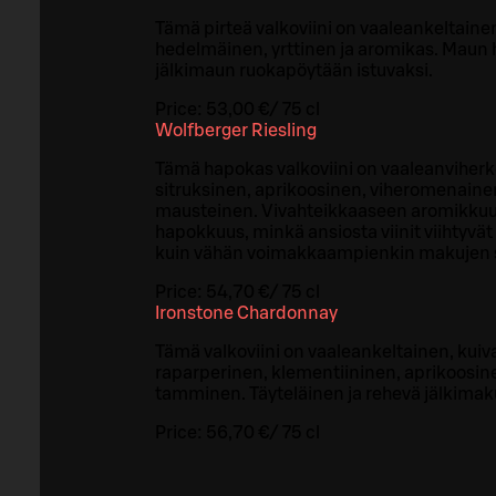
Tämä pirteä valkoviini on vaaleankeltaine
hedelmäinen, yrttinen ja aromikas. Maun
jälkimaun ruokapöytään istuvaksi.
Price:
53,00 €
/
75 cl
Wolfberger Riesling
Tämä hapokas valkoviini on vaaleanviherk
sitruksinen, aprikoosinen, viheromenaine
mausteinen. Vivahteikkaaseen aromikkuu
hapokkuus, minkä ansiosta viinit viihtyvät ni
kuin vähän voimakkaampienkin makujen 
Price:
54,70 €
/
75 cl
Ironstone Chardonnay
Tämä valkoviini on vaaleankeltainen, kuiv
raparperinen, klementiininen, aprikoosin
tamminen. Täyteläinen ja rehevä jälkimak
Price:
56,70 €
/
75 cl