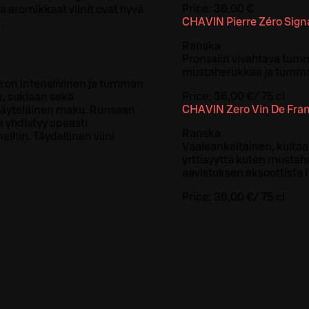
Price:
36,00 €
 aromikkaat viinit ovat hyvä
CHAVIN Pierre Zéro Sign
.
Ranska
Pronssiin vivahtava tum
mustaherukkaa ja tummaa 
su on intensiivinen ja tumman
Price:
36,00 €
/
75 cl
n, suklaan sekä
CHAVIN Zero Vin De Fra
 täyteläinen maku. Runsaan
yhdistyy upeasti
Ranska
ihin. Täydellinen viini
Vaaleankeltainen, kultaan
yrttisyyttä kuten mustahe
aavistuksen eksoottista 
Price:
36,00 €
/
75 cl