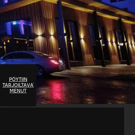
PÖYTIIN
TARJOILTAVAT
MENUT