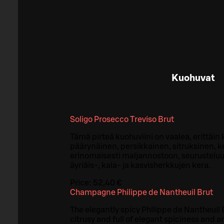
Kuohuvat
Soligo Prosecco Treviso Brut
Tämä pirteä kuohuviini on vaalea, erittäin
päärynäinen, persikkainen, sitruksinen, ke
erinomaisesti maljannostoon, seurustelu
äyriäis-, kala- ja kasvisherkkujen kera.
Price:
52,40 €
Champagne Philippe de Nantheuil Brut
The elegantly spicy Philippe de Nantheuil 
citrusy and full of elegant spiciness and ar