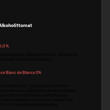
Alkoholittomat
0,0 %
keskihapokas, herukanlehtinen, sitruksinen,
nttuinen, hennon hunajainen.
ce Blanc de Blancs 0%
 vivahtava väri. Tuoksussa voi erottaa
kuten omenaa, päärynää ja aprikoosia sekä
sa erottuu myös hento paahteisuus ja
. Hedelmäisessä maussa on nektrariinia,
et aromit korostuvat jälkimaussa.