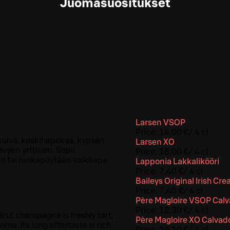
Juomasuositukset
Larsen VSOP
Price:
14,00 €
/
4 cl
 kuiva, keskihapokas, kypsän
Larsen XO
vyen yrttinen. Sopii
Price:
18,00 €
/
4 cl
un tai ruokapöytään vaikkapa
Lapponia Lakkalikööri
Price:
7,40 €
/
4 cl
Baileys Original Irish Cr
Price:
7,40 €
/
4 cl
Père Magloire VSOP Cal
Price:
12,30 €
/
4 cl
Brut champagne is freshly tart,
Père Magloire XO Calvad
oma. Its long aftertaste is rich