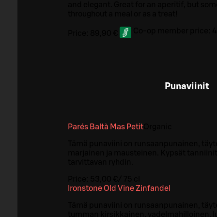
and elegant. Great for an aperitif, but so
throughout a meal or as a treat!
Co-op member price:
4
Price:
89,90 €
Punaviinit
Parés Baltà Mas Petit
Organic
Tämä punaviini on runsaanpunainen, täyte
marjainen ja mausteinen. Kypsät tanniinit
tarvittavan ryhdin.
Price:
53,00 €
/
75 cl
Ironstone Old Vine Zinfandel
Tämä punaviini on runsaanpunainen, täyte
tumman kirsikkainen, vadelmahilloinen, l