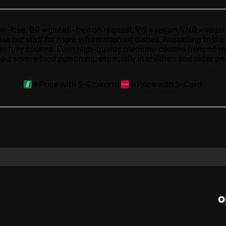
ten-free, GR = gluten-free on request, VN = vegan, VNR = vegan o
ask our staff for more information on dishes.
According to the
en fully cooked. Even high-quality medium-cooked minced 
e a severe food poisoning, especially in children and older pe
=
Price with S-Etukortti
=
Price with S-Card
o