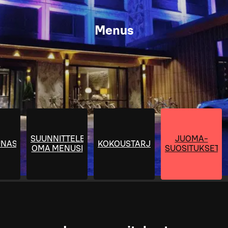
Menus
SUUNNITTELE
JUOMA-
UNAS
KOKOUSTARJOILUT
OMA MENUSI
SUOSITUKSET