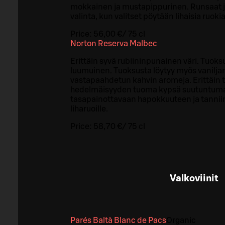
mokkainen ja mustapippurinen. Runsaat ja
valinta, kun valitset pöytään lihaisia ruokia
Price:
56,00 €
/
75 cl
Norton Reserva Malbec
Erittäin syvä rubiininpunainen väri. Tuok
luumuinen. Tuoksusta löytyy myös vanilja
vastapaahdetun kahvin aromeja. Erittäin
hedelmäisyyden tuoma kypsä suutuntuma 
tasapainottavaan hapokkuuteen ja tanniine
liharuoille.
Price:
58,70 €
/
75 cl
Valkoviinit
Parés Baltà Blanc de Pacs
Organic