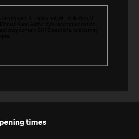
n request, S = spicy hot, M = milk free, V =
 Finnish Food Authority’s recommendation,
meat may contain EHEC bacteria, which may
ople.
pening times