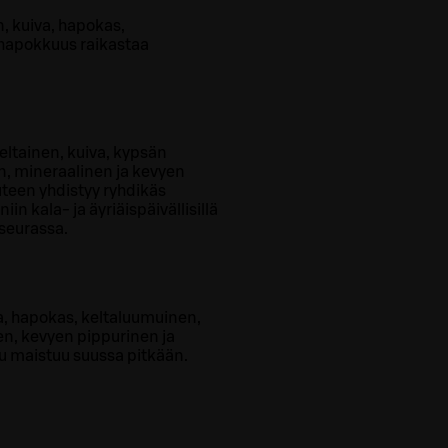
n, kuiva, hapokas,
 hapokkuus raikastaa
eltainen, kuiva, kypsän
n, mineraalinen ja kevyen
teen yhdistyy ryhdikäs
in kala- ja äyriäispäivällisillä
seurassa.
a, hapokas, keltaluumuinen,
en, kevyen pippurinen ja
u maistuu suussa pitkään.