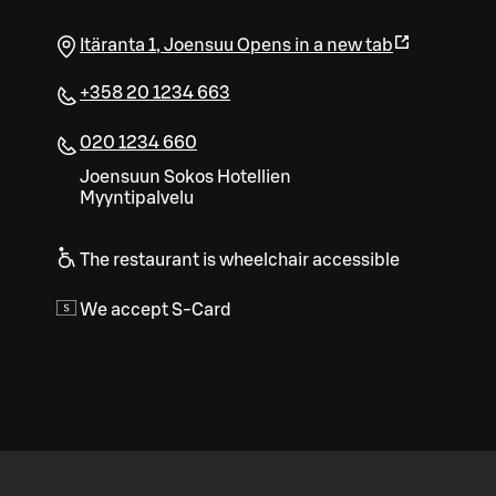
Itäranta 1
,
Joensuu
Opens in a new tab
+358 20 1234 663
020 1234 660
Joen­suun Sokos Ho­tel­lien
Myyn­ti­pal­ve­lu
The restaurant is wheelchair accessible
We accept S-Card