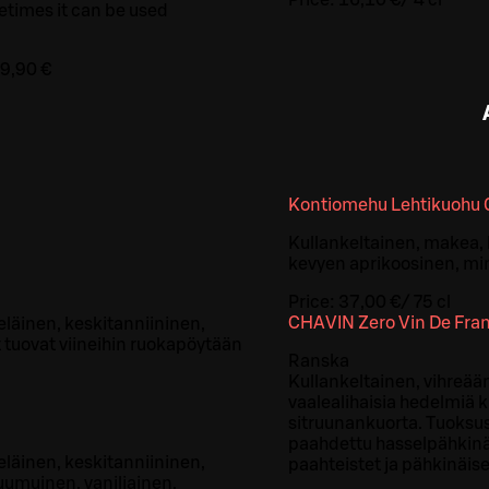
Price:
16,10 €
/
4 cl
metimes it can be used
9,90 €
Kontiomehu Lehtikuohu 
Kullankeltainen, makea, 
kevyen aprikoosinen, mi
Price:
37,00 €
/
75 cl
CHAVIN Zero Vin De Fran
läinen, keskitanniininen,
 tuovat viineihin ruokapöytään
Ranska
Kullankeltainen, vihreään
vaalealihaisia hedelmiä 
sitruunankuorta. Tuoksus
paahdettu hasselpähkinä
läinen, keskitanniininen,
paahteistet ja pähkinäis
uumuinen, vaniljainen,