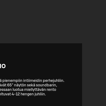
HO
siä pienempiin intiimeidin perhejuhliin.
ävät 65" näytön sekä soundbarin,
tessaan luotua miellyttävän rento
tuvat 4-12 hengen juhliin.