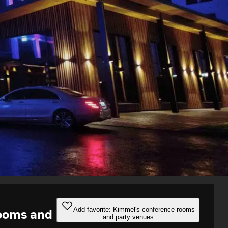
Add favorite: Kimmel's conference rooms
rooms and
and party venues