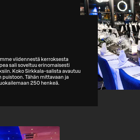
llimme viidennestä kerroksesta
pea sali soveltuu erinomaisesti
ksiin. Koko Sirkkala-salista avautuu
n puistoon. Tähän mittavaan ja
ruokailemaan 250 henkeä.