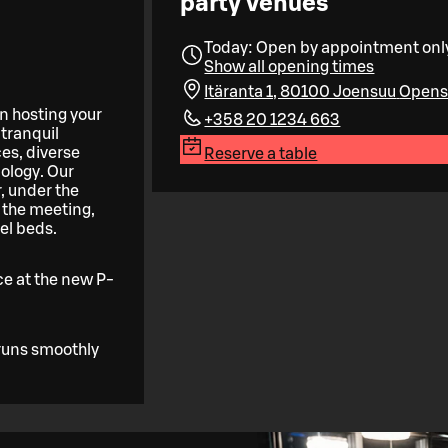
party venues
Today: Open by appointment onl
!
Show all opening times
Itäranta 1, 80100 Joensuu
Opens 
n hosting your
+358 20 1234 663
tranquil
es, diverse
Reserve a table
ology. Our
, under the
 the meeting,
el beds.
ace at the new P-
 runs smoothly