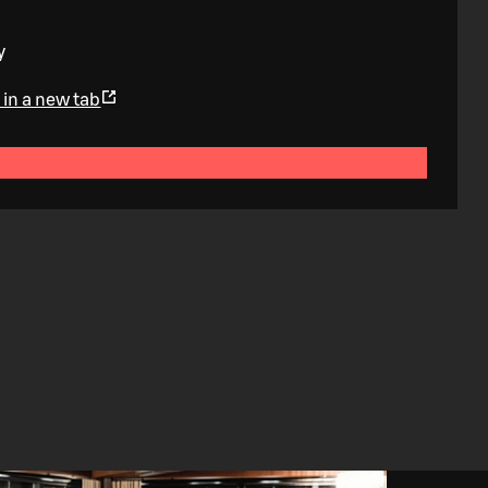
y
in a new tab