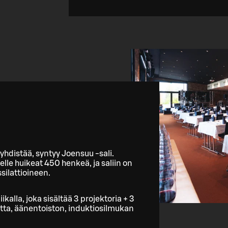
t yhdistää, syntyy Joensuu -sali.
lle huikeat 450 henkeä, ja saliin on
silattioineen.
kalla, joka sisältää 3 projektoria + 3
tta, äänentoiston, induktiosilmukan