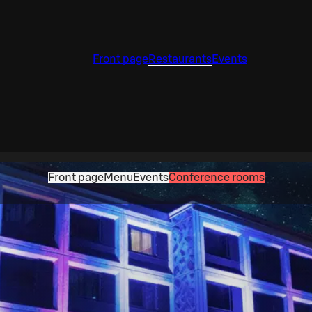
Front page
Restaurants
Events
Front page
Menu
Events
Conference rooms