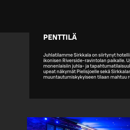
PENTTILÄ
Juhlatilamme Sirkkala on siirtynyt hote
ikonisen Riverside-ravintolan paikalle. U
monenlaisiin juhla- ja tapahtumatilaisuu
upeat näkymät Pielisjoelle sekä Sirkkala
muuntautumiskykyiseen tilaan mahtuu 