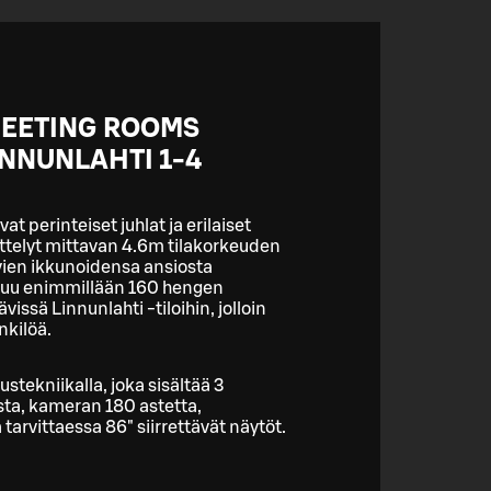
EETING ROOMS
INNUNLAHTI 1-4
at perinteiset juhlat ja erilaiset
telyt mittavan 4.6m tilakorkeuden
uvien ikkunoidensa ansiosta
ltuu enimmillään 160 hengen
ävissä Linnunlahti -tiloihin, jolloin
kilöä.
stekniikalla, joka sisältää 3
sta, kameran 180 astetta,
tarvittaessa 86" siirrettävät näytöt.