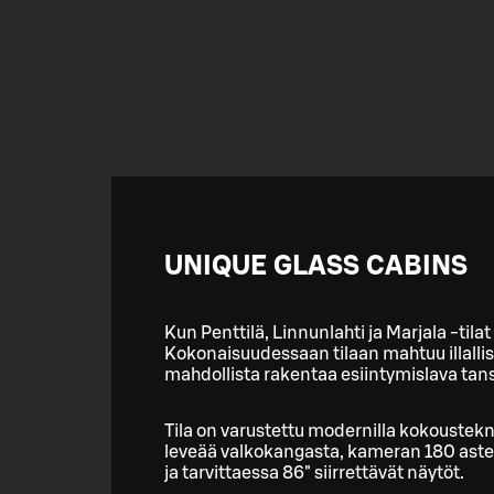
UNIQUE GLASS CABINS
Kun Penttilä, Linnunlahti ja Marjala -tila
Kokonaisuudessaan tilaan mahtuu illallise
mahdollista rakentaa esiintymislava tans
Tila on varustettu modernilla kokousteknii
leveää valkokangasta, kameran 180 aste
ja tarvittaessa 86" siirrettävät näytöt.