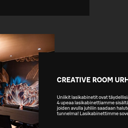
CREATIVE ROOM UR
Uniikit lasikabinetit ovat täydelli
4 upeaa lasikabinettiamme sisält
joiden avulla juhliin saadaan halu
tunnelma! Lasikabinettimme sovel