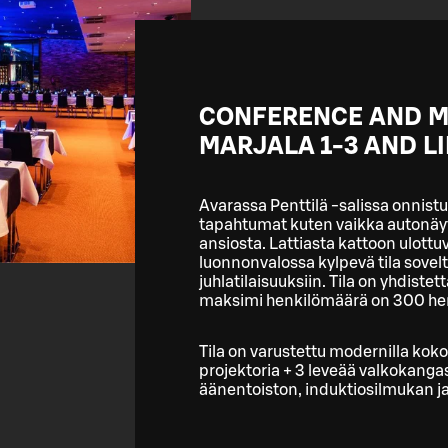
CONFERENCE AND M
MARJALA 1-3 AND L
Avarassa Penttilä -salissa onnistuv
tapahtumat kuten vaikka autonäyt
ansiosta. Lattiasta kattoon ulott
luonnonvalossa kylpevä tila sove
juhlatilaisuuksiin. Tila on yhdistett
maksimi henkilömäärä on 300 hen
Tila on varustettu modernilla kokou
projektoria + 3 leveää valkokanga
äänentoiston, induktiosilmukan ja 