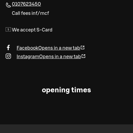
0107623450
Call fees inf/mcf
We accept S-Card
Facebook
Opens in a new tab
Instagram
Opens in a new tab
opening times