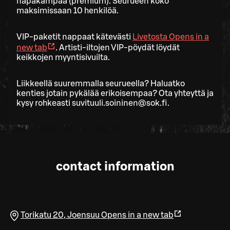
napakampaa (premium). Seurueen koko
maksimissaan 10 henkilöä.
VIP-paketit nappaat kätevästi
Livetosta
Opens in a
new tab
. Artisti-iltojen VIP-pöydät löydät
keikkojen myyntisivuilta.
Liikkeellä suuremmalla seurueella? Haluatko
kenties jotain pykälää erikoisempaa? Ota yhteyttä ja
kysy rohkeasti suvituuli.soininen@sok.fi.
contact information
Torikatu 20
,
Joensuu
Opens in a new tab