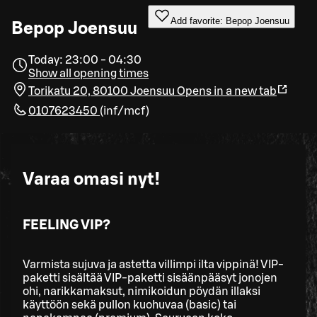
Add favorite: Bepop Joensuu
Bepop Joensuu
Today: 23:00 - 04:30
Show all opening times
Torikatu 20, 80100 Joensuu
Opens in a new tab
0107623450
(
inf/mcf
)
Varaa omasi nyt!
FEELING VIP?
Varmista sujuva ja astetta villimpi ilta vippinä! VIP-
paketti sisältää VIP-paketti sisäänpääsyt jonojen
ohi, narikkamaksut, nimikoidun pöydän illaksi
käyttöön sekä pullon kuohuvaa (basic) tai