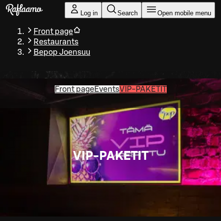
Skip to main content
Log in
Search
Open mobile menu
Front page
Restaurants
Bepop Joensuu
Front page
Events
VIP-PAKETIT
VIP-PAKETIT