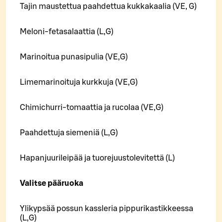
Tajin maustettua paahdettua kukkakaalia (VE, G)
Meloni-fetasalaattia (L,G)
Marinoitua punasipulia (VE,G)
Limemarinoituja kurkkuja (VE,G)
Chimichurri-tomaattia ja rucolaa (VE,G)
Paahdettuja siemeniä (L,G)
Hapanjuurileipää ja tuorejuustolevitettä (L)
Valitse pääruoka
Ylikypsää possun kassleria pippurikastikkeessa
(L,G)