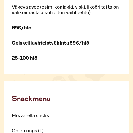
Väkevä avec (esim. konjakki, viski, likööri tai talon
valikoimasta alkoholiton vaihtoehto)
69€/hlö
Opiskelijayhteistyöhinta 59€/hlö
25-100 hlö
Snackmenu
Mozzarella sticks
Onion rings (L)