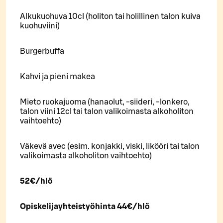
Alkukuohuva 10cl (holiton tai holillinen talon kuiva
kuohuviini)
Burgerbuffa
Kahvi ja pieni makea
Mieto ruokajuoma (hanaolut, -siideri, -lonkero,
talon viini 12cl tai talon valikoimasta alkoholiton
vaihtoehto)
Väkevä avec (esim. konjakki, viski, likööri tai talon
valikoimasta alkoholiton vaihtoehto)
52€/hlö
Opiskelijayhteistyöhinta 44€/hlö