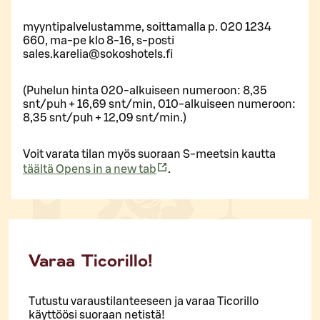
myyntipalvelustamme, soittamalla p. 020 1234
660, ma-pe klo 8-16, s-posti
sales.karelia@sokoshotels.fi
(Pu­he­lun hinta 020-al­kui­seen nu­me­roon: 8,35
snt/puh + 16,69 snt/min, 010-al­kui­seen nu­me­roon:
8,35 snt/puh + 12,09 snt/min.)
Voit varata tilan myös suoraan S-meetsin kautta
täältä
Opens in a new tab
.
Varaa Ticorillo!
Tutustu varaustilanteeseen ja varaa Ticorillo
käyttöösi suoraan netistä!