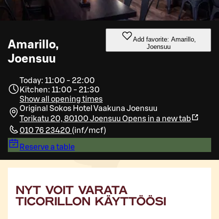
Add favorite: Amarillo,
Amarillo,
Joensuu
Joensuu
Today: 11:00 - 22:00
Kitchen: 11:00 - 21:30
Show all opening times
Original Sokos Hotel Vaakuna Joensuu
Torikatu 20, 80100 Joensuu
Opens in a new tab
010 76 23420
(
inf/mcf
)
Reserve a table
NYT VOIT VARATA
TICORILLON KÄYTTÖÖSI