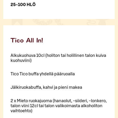
25-100 HLÖ
Tico All In!
Alkukuohuva 10cl (holiton tai holillinen talon kuiva
kuohuviini)
Tico Tico buffa yhdellä pääruoalla
Jälkiruokabuffa, kahvi ja pieni makea
2 x Mieto ruokajuoma (hanaolut, -siideri, -lonkero,
talon viini 12cl tai talon valikoimasta alkoholiton
vaihtoehto)