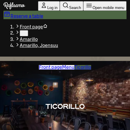
Skip to main content
Log in
Search
Open mobile menu
Reserve a table
Front page
…
Amarillo
Amarillo, Joensuu
Front page
Menu
Ticorillo
TICORILLO