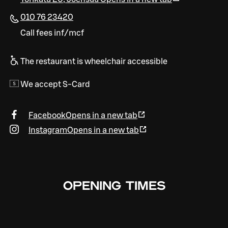
010 76 23420
Call fees inf/mcf
The restaurant is wheelchair accessible
We accept S-Card
Facebook
Opens in a new tab
Instagram
Opens in a new tab
OPENING TIMES