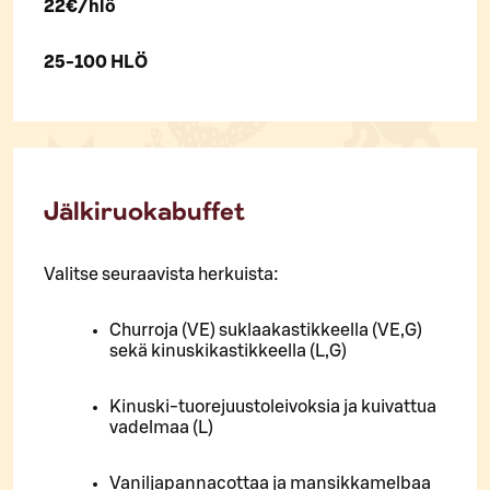
22€/hlö
25-100 HLÖ
Jälkiruokabuffet
Valitse seuraavista herkuista:
Churroja (VE) suklaakastikkeella (VE,G)
sekä kinuskikastikkeella (L,G)
Kinuski-tuorejuustoleivoksia ja kuivattua
vadelmaa (L)
Vaniljapannacottaa ja mansikkamelbaa