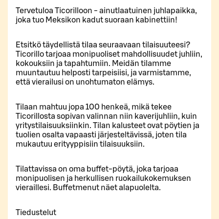
Tervetuloa Ticorilloon - ainutlaatuinen juhlapaikka,
joka tuo Meksikon kadut suoraan kabinettiin!
Etsitkö täydellistä tilaa seuraavaan tilaisuuteesi?
Ticorillo tarjoaa monipuoliset mahdollisuudet juhliin,
kokouksiin ja tapahtumiin. Meidän tilamme
muuntautuu helposti tarpeisiisi, ja varmistamme,
että vierailusi on unohtumaton elämys.
Tilaan mahtuu jopa 100 henkeä, mikä tekee
Ticorillosta sopivan valinnan niin kaverijuhliin, kuin
yritystilaisuuksiinkin. Tilan kalusteet ovat pöytien ja
tuolien osalta vapaasti järjesteltävissä, joten tila
mukautuu erityyppisiin tilaisuuksiin.
Tilattavissa on oma buffet-pöytä, joka tarjoaa
monipuolisen ja herkullisen ruokailukokemuksen
vieraillesi. Buffetmenut näet alapuolelta.
Tiedustelut