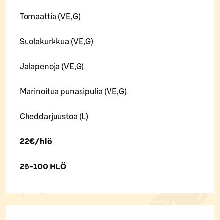
Tomaattia (VE,G)
Suolakurkkua (VE,G)
Jalapenoja (VE,G)
Marinoitua punasipulia (VE,G)
Cheddarjuustoa (L)
22€/hlö
25-100 HLÖ