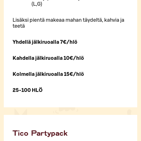
(L,G)
Lisäksi pientä makeaa mahan täydeltä, kahvia ja
teetä
Yhdellä jälkiruoalla 7€/hlö
Kahdella jälkiruoalla 10€/hlö
Kolmella jälkiruoalla 15€/hlö
25-100 HLÖ
Tico Partypack