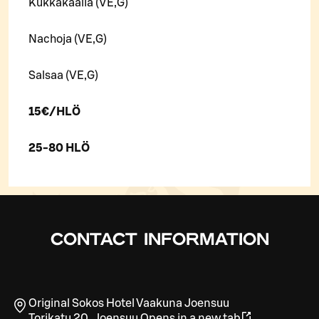
Kukkakaalia (VE,G)
Nachoja (VE,G)
Salsaa (VE,G)
15€/HLÖ
25-80 HLÖ
CONTACT INFORMATION
Original Sokos Hotel Vaakuna Joensuu
Torikatu 20
,
Joensuu
Opens in a new tab