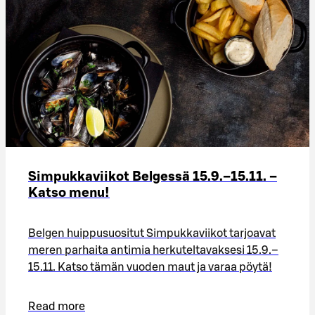
Simpukkaviikot Belgessä 15.9.–15.11. –
Katso menu!​
Belgen huippusuositut Simpukkaviikot tarjoavat
meren parhaita antimia herkuteltavaksesi 15.9.–
15.11. Katso tämän vuoden maut ja varaa pöytä!​
Read more