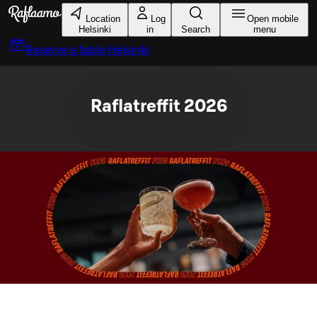
Skip to main content
Location
Log
Open mobile
Helsinki
in
Search
menu
Reserve a table
Helsinki
Raflatreffit 2026