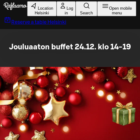
Skip to main content
Location
Log
Open mobile
Helsinki
in
Search
menu
Reserve a table
Helsinki
Jouluaaton buffet 24.12. klo 14-19