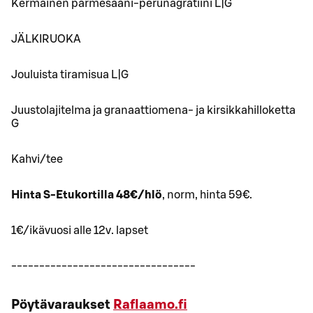
Kermainen parmesaani-perunagratiini L|G
JÄLKIRUOKA
Jouluista tiramisua L|G
Juustolajitelma ja granaattiomena- ja kirsikkahilloketta
G
Kahvi/tee
Hinta S-Etukortilla 48€/hlö
, norm, hinta 59€.
1€/ikävuosi alle 12v. lapset
---------------------------------
Pöytävaraukset
Raflaamo.fi