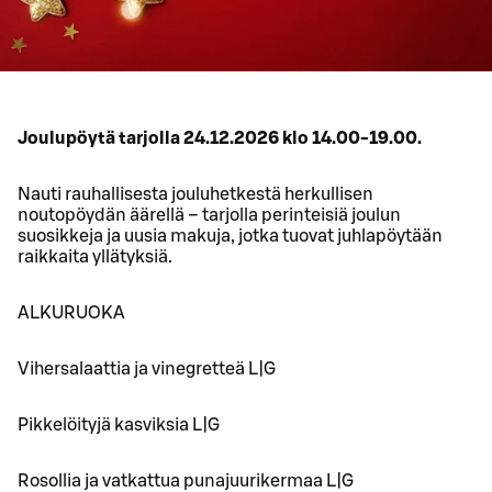
Joulupöytä tarjolla 24.12.2026 klo 14.00-19.00.
Nauti rauhallisesta jouluhetkestä herkullisen
noutopöydän äärellä – tarjolla perinteisiä joulun
suosikkeja ja uusia makuja, jotka tuovat juhlapöytään
raikkaita yllätyksiä.
ALKURUOKA
Vihersalaattia ja vinegretteä L|G
Pikkelöityjä kasviksia L|G
Rosollia ja vatkattua punajuurikermaa L|G