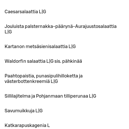
Caesarsalaattia L|G
Jouluista palsternakka-päärynä-Aurajuustosalaattia
L|G
Kartanon metsäsienisalaattia L|G
Waldorfin salaattia L|G sis. pähkinää
Paahtopaistia, punasipulihilloketta ja
västerbottenkreemiä L|G
Sillilajitelma ja Pohjanmaan tilliperunaa L|G
Savumuikkuja L|G
Katkarapuskagenia L