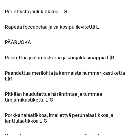
Perinteistä joulukinkkua L|G
Rapeaa foccacciaa ja valkosipulilevitettä L
PÄÄRUOKA
Paistettua joulumakkaraa ja konjakkisinappia L|G
Paahdettua merilohta ja kermaista hummerikastiketta
L|G
Pitkään haudutettua häränrintaa ja tummaa
timjamikastiketta L|G
Porkkanalaatikkoa, imellettyä perunalaatikkoa ja
lanttulaatikkoa L|G