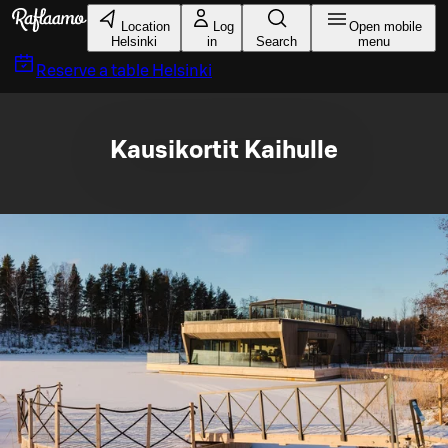
Skip to main content
Location
Log
Open mobile
Helsinki
in
Search
menu
Reserve a table
Helsinki
Kausikortit Kaihulle