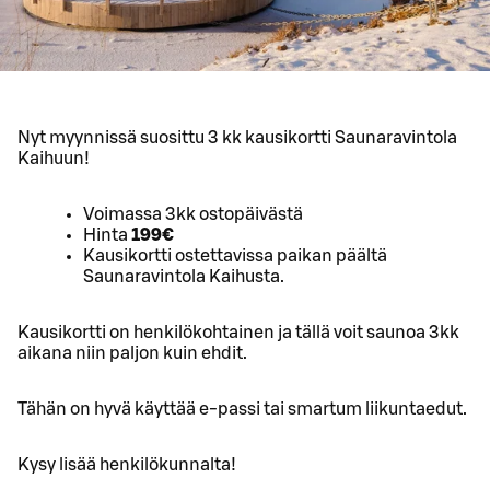
Nyt myynnissä suosittu 3 kk kausikortti Saunaravintola
Kaihuun!
Voimassa 3kk ostopäivästä
Hinta
199€
Kausikortti ostettavissa paikan päältä
Saunaravintola Kaihusta.
Kausikortti on henkilökohtainen ja tällä voit saunoa 3kk
aikana niin paljon kuin ehdit.
Tähän on hyvä käyttää e-passi tai smartum liikuntaedut.
Kysy lisää henkilökunnalta!