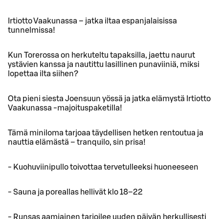
Irtiotto Vaakunassa – jatka iltaa espanjalaisissa
tunnelmissa!
Kun Torerossa on herkuteltu tapaksilla, jaettu naurut
ystävien kanssa ja nautittu lasillinen punaviiniä, miksi
lopettaa ilta siihen?
Ota pieni siesta Joensuun yössä ja jatka elämystä Irtiotto
Vaakunassa -majoituspaketilla!
Tämä miniloma tarjoaa täydellisen hetken rentoutua ja
nauttia elämästä – tranquilo, sin prisa!
- Kuohuviinipullo toivottaa tervetulleeksi huoneeseen
- Sauna ja poreallas hellivät klo 18–22
- Runsas aamiainen tarjoilee uuden päivän herkullisesti