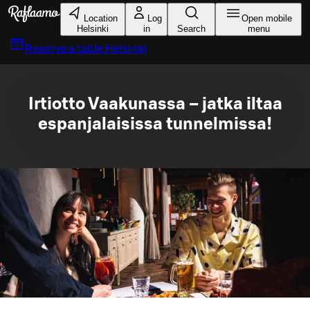
Skip to main content
Location
Log
Open mobile
Helsinki
in
Search
menu
Reserve a table
Helsinki
Irtiotto Vaakunassa – jatka iltaa
espanjalaisissa tunnelmissa!