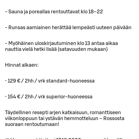
- Sauna ja poreallas rentouttavat klo 18–22
- Runsas aamiainen herättää lempeästi uuteen päivään
- Myöhäinen uloskirjautuminen klo 13 antaa aikaa
nauttia vielä hetki lisää (satavuuden mukaan)
Hinnat alkaen:
• 129 € / 2hh / vrk standard-huoneessa
• 154 € / 2hh / vrk superior-huoneessa
Täydellinen resepti arjen katkaisuun, romanttiseen
viikonloppuun tai ystävän hemmotteluun – Rossosta
suoraan rentoutumaan!