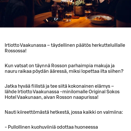
Irtiotto Vaakunassa – täydellinen päätös herkutteluillalle
Rossossa!
Kun vatsat on täynnä Rosson parhaimpia makuja ja
nauru raikaa pöydän ääressä, miksi lopettaa ilta siihen?
Jatka hyvää fiilistä ja tee siitä kokonainen elämys –
lähde Irtiotto Vaakunassa -minilomalle Original Sokos
Hotel Vaakunaan, aivan Rosson naapurissa!
Nauti kiireettömästä hetkestä, jossa kaikki on valmiina:
- Pullollinen kuohuviiniä odottaa huoneessa