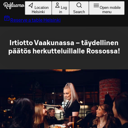
Skip to main content
Location
Log
Open mobile
Helsinki
in
Search
menu
Reserve a table
Helsinki
Irtiotto Vaakunassa – täydellinen
päätös herkutteluillalle Rossossa!